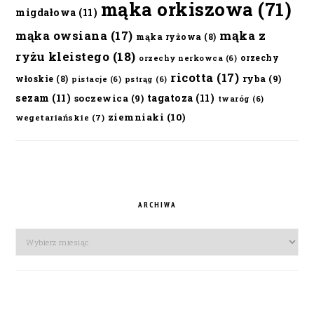
mąka orkiszowa
(71)
migdałowa
(11)
mąka owsiana
(17)
mąka z
mąka ryżowa
(8)
ryżu kleistego
(18)
orzechy
orzechy nerkowca
(6)
ricotta
(17)
ryba
(9)
włoskie
(8)
pistacje
(6)
pstrąg
(6)
sezam
(11)
tagatoza
(11)
soczewica
(9)
twaróg
(6)
ziemniaki
(10)
wegetariańskie
(7)
ARCHIWA
Archiwa