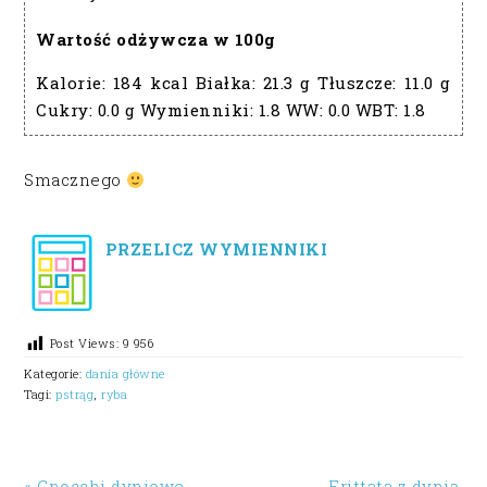
Wartość odżywcza w 100g
Kalorie:
184 kcal
Białka:
21.3 g
Tłuszcze:
11.0 g
Cukry:
0.0 g
Wymienniki:
1.8
WW:
0.0
WBT:
1.8
Smacznego
PRZELICZ WYMIENNIKI
Post Views:
9 956
Kategorie:
dania główne
Tagi:
pstrąg
,
ryba
« Gnocchi dyniowe
Frittata z dynią,