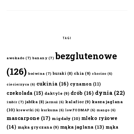
TAGI
bezglutenowe
awokado
(7)
banany
(7)
(126)
chia
(9)
buraki
(8)
boćwina
(7)
chorizo
(6)
cukinia
(16)
cynamon
(11)
ciecierzyca
(6)
dynia
(22)
czekolada
(15)
drób
(16)
daktyle
(9)
kalafior
(9)
kasza jaglana
jabłka
(8)
imbir
(7)
jarmuż
(6)
(10)
krewetki
(6)
kurkuma
(6)
lowFODMAP
(6)
mango
(6)
mascarpone
(17)
mleko ryżowe
migdały
(10)
(14)
mąka jaglana
(13)
mąka
mąka gryczana
(9)