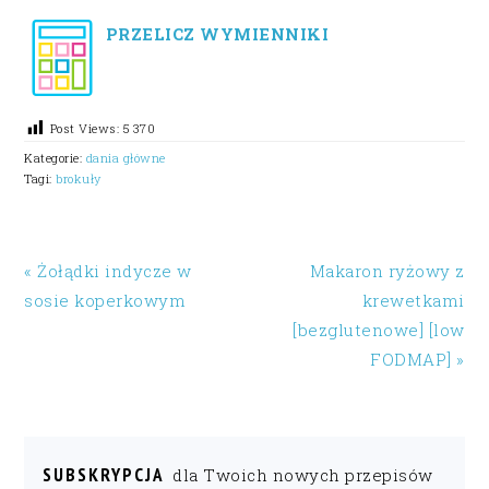
PRZELICZ WYMIENNIKI
Post Views:
5 370
Kategorie:
dania główne
Tagi:
brokuły
« Żołądki indycze w
Makaron ryżowy z
sosie koperkowym
krewetkami
[bezglutenowe] [low
FODMAP] »
SUBSKRYPCJA
dla Twoich nowych przepisów