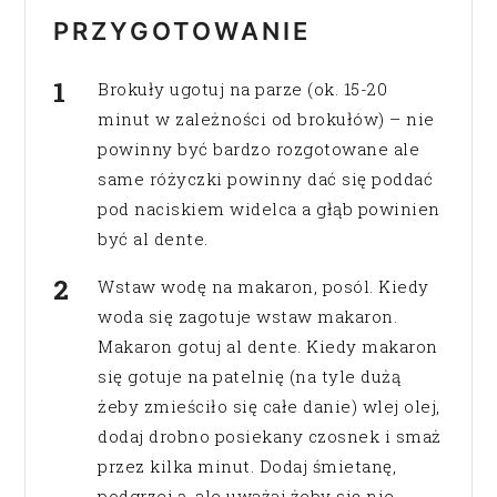
PRZYGOTOWANIE
Brokuły ugotuj na parze (ok. 15-20
minut w zależności od brokułów) – nie
powinny być bardzo rozgotowane ale
same różyczki powinny dać się poddać
pod naciskiem widelca a głąb powinien
być al dente.
Wstaw wodę na makaron, posól. Kiedy
woda się zagotuje wstaw makaron.
Makaron gotuj al dente. Kiedy makaron
się gotuje na patelnię (na tyle dużą
żeby zmieściło się całe danie) wlej olej,
dodaj drobno posiekany czosnek i smaż
przez kilka minut. Dodaj śmietanę,
podgrzej ą, ale uważaj żeby się nie