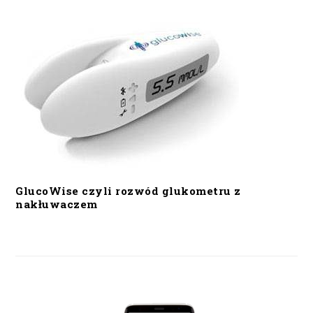
GlucoWise czyli rozwód glukometru z
nakłuwaczem