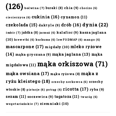
(126)
chia
(9)
buraki
(8)
boćwina
(7)
chorizo
(6)
cukinia
(16)
cynamon
(11)
ciecierzyca
(6)
dynia
(22)
czekolada
(15)
drób
(16)
daktyle
(9)
kalafior
(9)
kasza jaglana
jabłka
(8)
imbir
(7)
jarmuż
(6)
(10)
krewetki
(6)
kurkuma
(6)
lowFODMAP
(6)
mango
(6)
mascarpone
(17)
mleko ryżowe
migdały
(10)
(14)
mąka jaglana
(13)
mąka
mąka gryczana
(9)
mąka orkiszowa
(71)
migdałowa
(11)
mąka owsiana
(17)
mąka z
mąka ryżowa
(8)
ryżu kleistego
(18)
orzechy
orzechy nerkowca
(6)
ricotta
(17)
ryba
(9)
włoskie
(8)
pistacje
(6)
pstrąg
(6)
sezam
(11)
tagatoza
(11)
soczewica
(9)
twaróg
(6)
ziemniaki
(10)
wegetariańskie
(7)