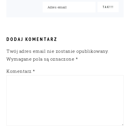
READER
INTERACTIONS
DODAJ KOMENTARZ
Twój adres email nie zostanie opublikowany.
Wymagane pola są oznaczone
*
Komentarz
*