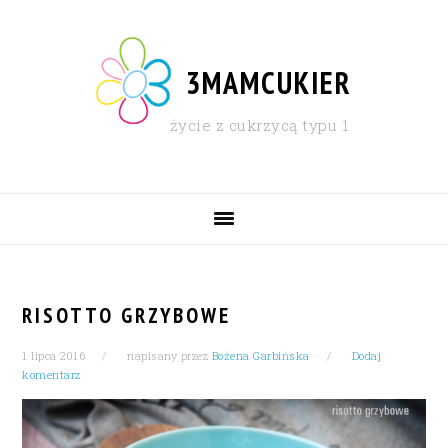
Skip
Skip
Skip
Skip
to
to
to
to
primary
content
primary
footer
3MAMCUKIER
navigation
sidebar
życie z cukrzycą typu 1
MAIN
NAVIGATION
RISOTTO GRZYBOWE
1 lipca 2016
napisany przez
Bożena Garbińska
Dodaj
komentarz