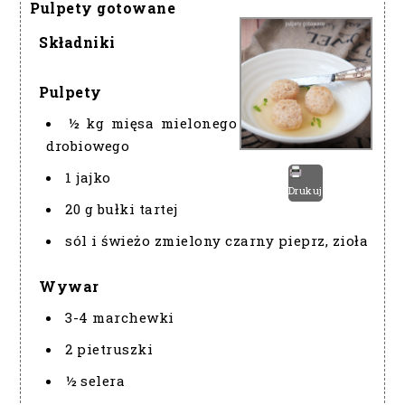
Pulpety gotowane
Składniki
Pulpety
½ kg mięsa mielonego
drobiowego
1 jajko
Drukuj
20 g bułki tartej
sól i świeżo zmielony czarny pieprz, zioła
Wywar
3-4 marchewki
2 pietruszki
½ selera