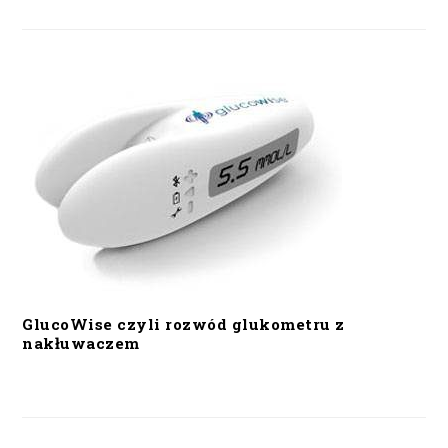
GlucoWise czyli rozwód glukometru z
nakłuwaczem