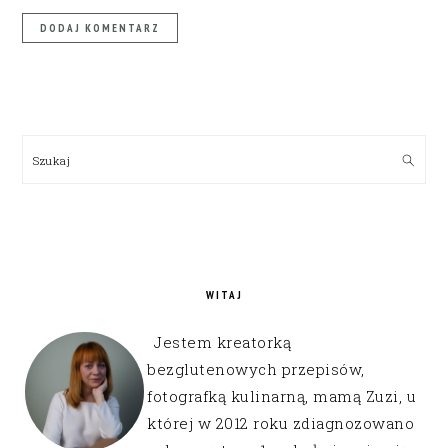
PRIMARY
SIDEBAR
Szukaj
WITAJ
Jestem kreatorką
bezglutenowych przepisów,
fotografką kulinarną, mamą Zuzi, u
której w 2012 roku zdiagnozowano