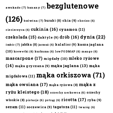
bezglutenowe
awokado
(7)
banany
(7)
(126)
chia
(9)
buraki
(8)
boćwina
(7)
chorizo
(6)
cukinia
(16)
cynamon
(11)
ciecierzyca
(6)
dynia
(22)
czekolada
(15)
drób
(16)
daktyle
(9)
kalafior
(9)
kasza jaglana
jabłka
(8)
imbir
(7)
jarmuż
(6)
(10)
krewetki
(6)
kurkuma
(6)
lowFODMAP
(6)
mango
(6)
mascarpone
(17)
mleko ryżowe
migdały
(10)
(14)
mąka jaglana
(13)
mąka
mąka gryczana
(9)
mąka orkiszowa
(71)
migdałowa
(11)
mąka owsiana
(17)
mąka z
mąka ryżowa
(8)
ryżu kleistego
(18)
orzechy
orzechy nerkowca
(6)
ricotta
(17)
ryba
(9)
włoskie
(8)
pistacje
(6)
pstrąg
(6)
sezam
(11)
tagatoza
(11)
soczewica
(9)
twaróg
(6)