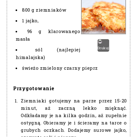
800 g ziemniaków
1 jajko,
96 g klarowanego
masła
Drukuj
sól (najlepiej
himalajska)
świeżo zmielony czarny pieprz
Przygotowanie
Ziemniaki gotujemy na parze przez 15-20
minut, aż zaczną lekko mięknąć.
Odkładamy je na kilka godzin, aż zupełnie
ostygną. Obieramy je i ścieramy na tarce o
grubych oczkach. Dodajemy surowe jajko,