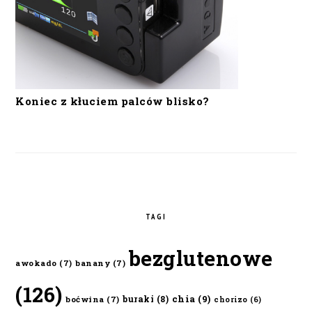
Koniec z kłuciem palców blisko?
TAGI
bezglutenowe
awokado
(7)
banany
(7)
(126)
chia
(9)
buraki
(8)
boćwina
(7)
chorizo
(6)