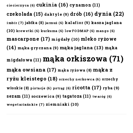
cukinia
(16)
cynamon
(11)
ciecierzyca
(6)
dynia
(22)
czekolada
(15)
drób
(16)
daktyle
(9)
kalafior
(9)
kasza jaglana
jabłka
(8)
imbir
(7)
jarmuż
(6)
(10)
krewetki
(6)
kurkuma
(6)
lowFODMAP
(6)
mango
(6)
mascarpone
(17)
mleko ryżowe
migdały
(10)
(14)
mąka jaglana
(13)
mąka
mąka gryczana
(9)
mąka orkiszowa
(71)
migdałowa
(11)
mąka owsiana
(17)
mąka z
mąka ryżowa
(8)
ryżu kleistego
(18)
orzechy
orzechy nerkowca
(6)
ricotta
(17)
ryba
(9)
włoskie
(8)
pistacje
(6)
pstrąg
(6)
sezam
(11)
tagatoza
(11)
soczewica
(9)
twaróg
(6)
ziemniaki
(10)
wegetariańskie
(7)