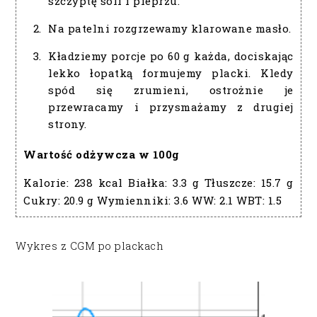
szczyptę soli i pieprzu.
Na patelni rozgrzewamy klarowane masło.
Kładziemy porcje po 60 g każda, dociskając
lekko łopatką formujemy placki. Kledy
spód się zrumieni, ostrożnie je
przewracamy i przysmażamy z drugiej
strony.
Wartość odżywcza w 100g
Kalorie:
238 kcal
Białka:
3.3 g
Tłuszcze:
15.7 g
Cukry:
20.9 g
Wymienniki:
3.6
WW:
2.1
WBT:
1.5
Wykres z CGM po plackach