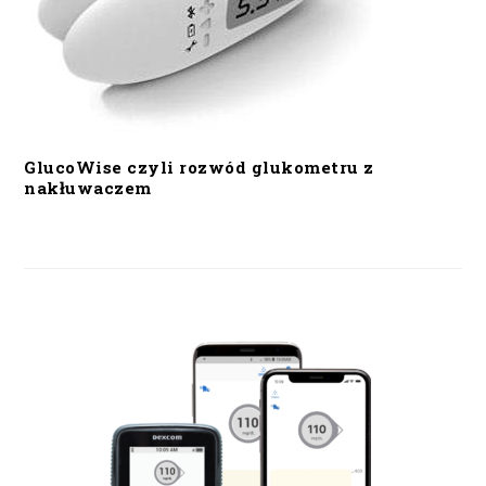
GlucoWise czyli rozwód glukometru z
nakłuwaczem