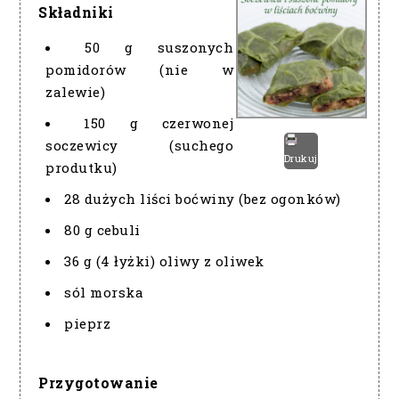
Składniki
50 g suszonych
pomidorów (nie w
zalewie)
150 g czerwonej
soczewicy (suchego
Drukuj
produtku)
28 dużych liści boćwiny (bez ogonków)
80 g cebuli
36 g (4 łyżki) oliwy z oliwek
sól morska
pieprz
Przygotowanie