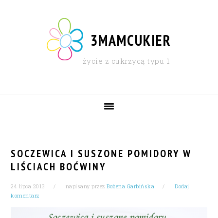
Skip
Skip
Skip
Skip
to
to
to
to
primary
content
primary
footer
3MAMCUKIER
navigation
sidebar
życie z cukrzycą typu 1
MAIN
NAVIGATION
SOCZEWICA I SUSZONE POMIDORY W
LIŚCIACH BOĆWINY
24 lipca 2013
napisany przez
Bożena Garbińska
Dodaj
komentarz