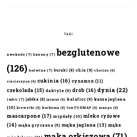
TAGI
bezglutenowe
awokado
(7)
banany
(7)
(126)
chia
(9)
buraki
(8)
boćwina
(7)
chorizo
(6)
cukinia
(16)
cynamon
(11)
ciecierzyca
(6)
dynia
(22)
czekolada
(15)
drób
(16)
daktyle
(9)
kalafior
(9)
kasza jaglana
jabłka
(8)
imbir
(7)
jarmuż
(6)
(10)
krewetki
(6)
kurkuma
(6)
lowFODMAP
(6)
mango
(6)
mascarpone
(17)
mleko ryżowe
migdały
(10)
(14)
mąka jaglana
(13)
mąka
mąka gryczana
(9)
mąka orkiszowa
(71)