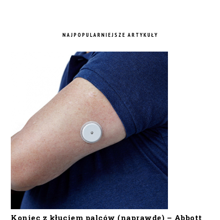
NAJPOPULARNIEJSZE ARTYKUŁY
Koniec z kłuciem palców (naprawdę) – Abbott