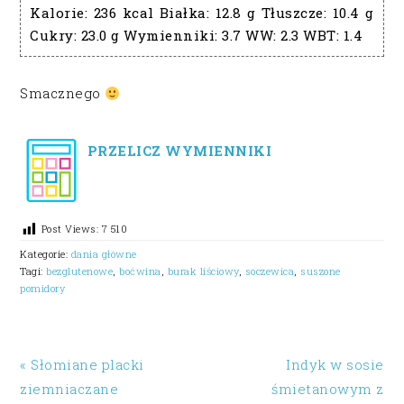
Kalorie:
236 kcal
Białka:
12.8 g
Tłuszcze:
10.4 g
Cukry:
23.0 g
Wymienniki:
3.7
WW:
2.3
WBT:
1.4
Smacznego
PRZELICZ WYMIENNIKI
Post Views:
7 510
Kategorie:
dania główne
Tagi:
bezglutenowe
,
boćwina
,
burak liściowy
,
soczewica
,
suszone
pomidory
« Słomiane placki
Indyk w sosie
ziemniaczane
śmietanowym z