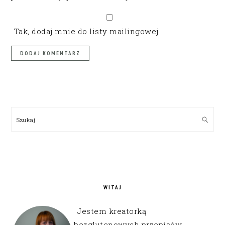
Tak, dodaj mnie do listy mailingowej
PRIMARY
SIDEBAR
Szukaj
WITAJ
Jestem kreatorką
bezglutenowych przepisów,