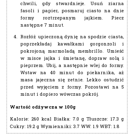
chwili, gdy stwardnieje. Usuń ziarna
fasoli i papier, posmaruj ciasto na dnie
formy roztrzepanym jajkiem. Piecz
następne 7 minut.
Rozłóż upieczoną dynię na spodzie ciasta,
poprzekładaj kawałkami gorgonzoli i
pokrojoną marmoladą membrillo. Umieść
w misce jajka i śmietanę, dopraw solą i
pieprzem. Ubij, a następnie wlej do formy.
Wstaw na 40 minut do piekarnika, aż
masa jajeczna się zetnie. Lekko ostudzić
przed wyjęciem z formy. Pozostawi na 5
minut i dopiero wówczas pokrój.
Wartość odżywcza w 100g
Kalorie:
260 kcal
Białka:
7.0 g
Tłuszcze:
17.3 g
Cukry:
19.2 g
Wymienniki:
3.7
WW:
1.9
WBT:
1.8