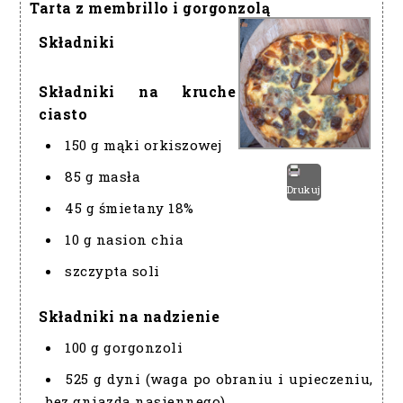
Tarta z membrillo i gorgonzolą
Składniki
Składniki na kruche
ciasto
150 g mąki orkiszowej
85 g masła
Drukuj
45 g śmietany 18%
10 g nasion chia
szczypta soli
Składniki na nadzienie
100 g gorgonzoli
525 g dyni (waga po obraniu i upieczeniu,
bez gniazda nasiennego)