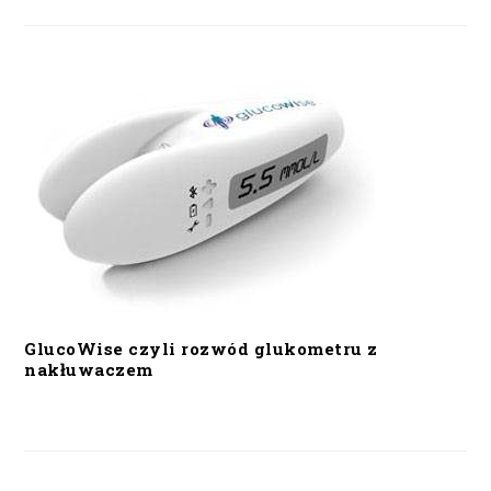
GlucoWise czyli rozwód glukometru z
nakłuwaczem