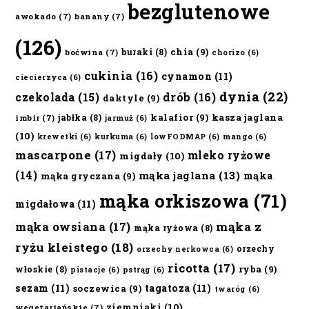
bezglutenowe
awokado
(7)
banany
(7)
(126)
chia
(9)
buraki
(8)
boćwina
(7)
chorizo
(6)
cukinia
(16)
cynamon
(11)
ciecierzyca
(6)
dynia
(22)
czekolada
(15)
drób
(16)
daktyle
(9)
kalafior
(9)
kasza jaglana
jabłka
(8)
imbir
(7)
jarmuż
(6)
(10)
krewetki
(6)
kurkuma
(6)
lowFODMAP
(6)
mango
(6)
mascarpone
(17)
mleko ryżowe
migdały
(10)
(14)
mąka jaglana
(13)
mąka
mąka gryczana
(9)
mąka orkiszowa
(71)
migdałowa
(11)
mąka owsiana
(17)
mąka z
mąka ryżowa
(8)
ryżu kleistego
(18)
orzechy
orzechy nerkowca
(6)
ricotta
(17)
ryba
(9)
włoskie
(8)
pistacje
(6)
pstrąg
(6)
sezam
(11)
tagatoza
(11)
soczewica
(9)
twaróg
(6)
ziemniaki
(10)
wegetariańskie
(7)