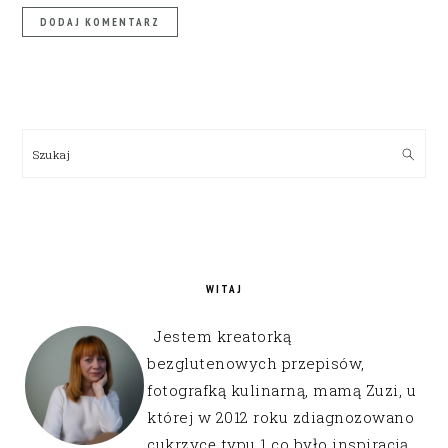
PRIMARY
SIDEBAR
Szukaj
WITAJ
Jestem kreatorką
bezglutenowych przepisów,
fotografką kulinarną, mamą Zuzi, u
której w 2012 roku zdiagnozowano
cukrzycę typu 1 co było inspiracją