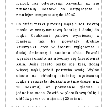
minut, raz odwracając kawałki, aż się
zrumienią. Odstaw do ostygnięcia i
zmniejsz temperaturę do 180oC.
Do dużej miski przesiej mąkę i sól. Pokrój
masło w centymetrową kostkę i dodaj do
mąki. Czubkami palców wymieszaj z
masłem, tak by powstały drobne
kruszynki. Zrób w środku wgłębienie i
dodaj śmietanę i nasiona chia. Powoli
wyrabiaj ciasto, aż utworzy się (nierówna)
kula. Jeśli ciasto lekko się klei, dodaj
więcej mąki, jeżeli potrzeba wodę. Wyłóż
ciasto na chłodną stolnicę oprószoną
mąką i zagniataj delikatnie (nie dłużej niż
20 sekund), aż powstanie gładka i
jednolita masa. Zawiń w plastikową folię i
chłódź przez co najmniej 20 minut.