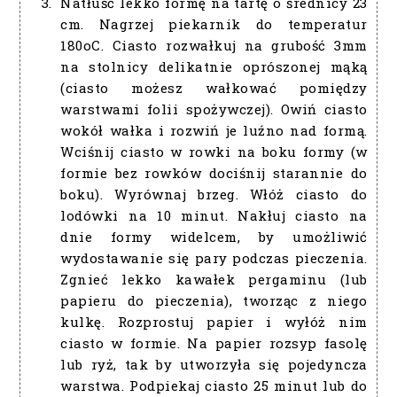
Natłuść lekko formę na tartę o średnicy 23
cm. Nagrzej piekarnik do temperatur
180oC. Ciasto rozwałkuj na grubość 3mm
na stolnicy delikatnie oprószonej mąką
(ciasto możesz wałkować pomiędzy
warstwami folii spożywczej). Owiń ciasto
wokół wałka i rozwiń je luźno nad formą.
Wciśnij ciasto w rowki na boku formy (w
formie bez rowków dociśnij starannie do
boku). Wyrównaj brzeg. Włóż ciasto do
lodówki na 10 minut. Nakłuj ciasto na
dnie formy widelcem, by umożliwić
wydostawanie się pary podczas pieczenia.
Zgnieć lekko kawałek pergaminu (lub
papieru do pieczenia), tworząc z niego
kulkę. Rozprostuj papier i wyłóż nim
ciasto w formie. Na papier rozsyp fasolę
lub ryż, tak by utworzyła się pojedyncza
warstwa. Podpiekaj ciasto 25 minut lub do