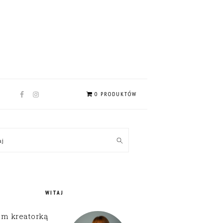
NAV
0 PRODUKTÓW
SOCIAL
MENU
MARY
kaj
EBAR
WITAJ
em kreatorką