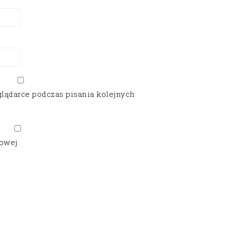
glądarce podczas pisania kolejnych
gowej