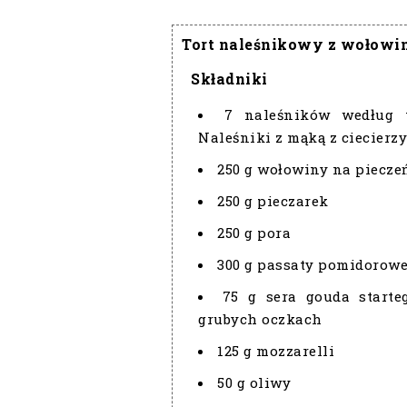
Tort naleśnikowy z wołowin
Składniki
7 naleśników według 
Naleśniki z mąką z ciecierz
250 g wołowiny na pieczeń
250 g pieczarek
250 g pora
300 g passaty pomidorowe
75 g sera gouda starte
grubych oczkach
125 g mozzarelli
50 g oliwy