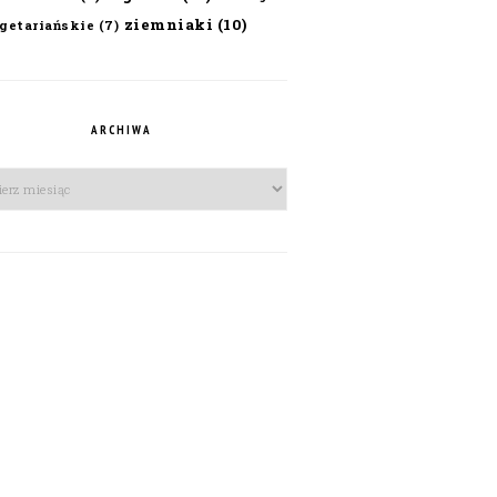
ziemniaki
(10)
getariańskie
(7)
ARCHIWA
iwa