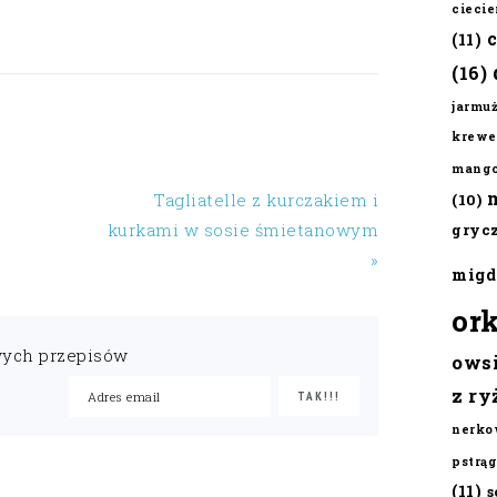
cieci
(11)
(16)
jarmu
krewe
mang
Tagliatelle z kurczakiem i
(10)
kurkami w sosie śmietanowym
gryc
»
migd
or
wych przepisów
ows
z ry
nerko
pstrąg
(11)
s