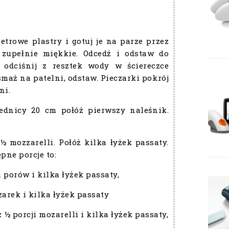
trowe plastry i gotuj je na parze przez
 zupełnie miękkie. Odcedź i odstaw do
e odciśnij z resztek wody w ściereczce
aż na patelni, odstaw. Pieczarki pokrój
ni.
ednicy 20 cm połóż pierwszy naleśnik.
½ mozzarelli. Połóż kilka łyżek passaty.
pne porcje to:
 porów i kilka łyżek passaty,
rek i kilka łyżek passaty
 ½ porcji mozarelli i kilka łyżek passaty,