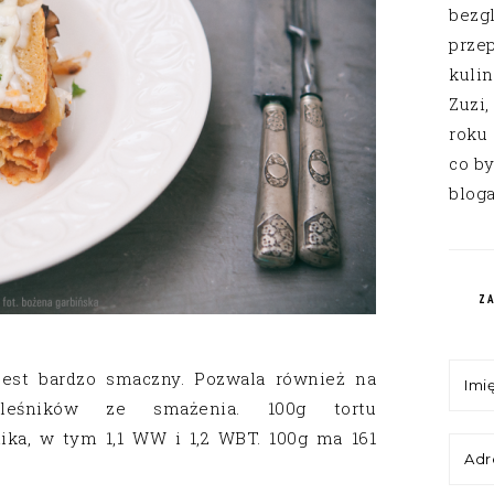
bezg
przep
kuli
Zuzi,
roku
co by
bloga
Z
jest bardzo smaczny. Pozwala również na
aleśników ze smażenia. 100g tortu
ka, w tym 1,1 WW i 1,2 WBT. 100g ma 161