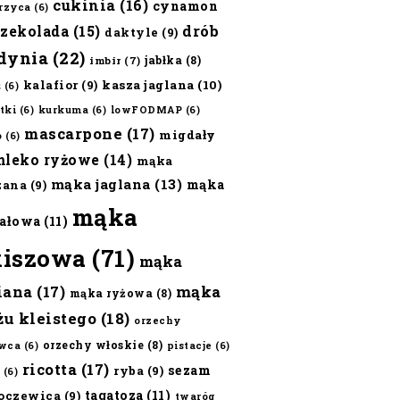
cukinia
(16)
cynamon
erzyca
(6)
czekolada
(15)
drób
daktyle
(9)
dynia
(22)
jabłka
(8)
imbir
(7)
kalafior
(9)
kasza jaglana
(10)
ż
(6)
tki
(6)
kurkuma
(6)
lowFODMAP
(6)
mascarpone
(17)
migdały
o
(6)
mleko ryżowe
(14)
mąka
mąka jaglana
(13)
mąka
zana
(9)
mąka
ałowa
(11)
kiszowa
(71)
mąka
iana
(17)
mąka
mąka ryżowa
(8)
żu kleistego
(18)
orzechy
orzechy włoskie
(8)
wca
(6)
pistacje
(6)
ricotta
(17)
sezam
ryba
(9)
(6)
tagatoza
(11)
oczewica
(9)
twaróg