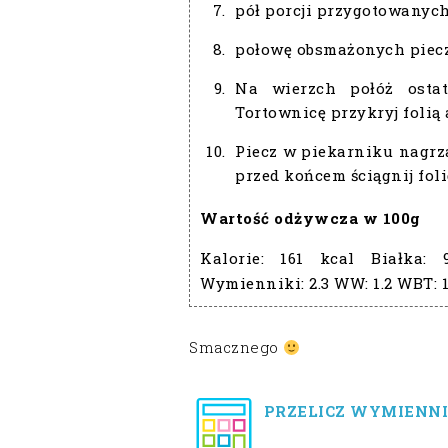
pół porcji przygotowanych
połowę obsmażonych piecza
Na wierzch połóż osta
Tortownicę przykryj folią
Piecz w piekarniku nagrza
przed końcem ściągnij foli
Wartość odżywcza w 100g
Kalorie:
161 kcal
Białka:
Wymienniki:
2.3
WW:
1.2
WBT:
1
Smacznego
PRZELICZ WYMIENNI