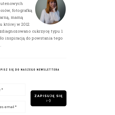
lutenowych
isów, fotografką
narną, mamą
 u której w 2012
 zdiagnozowano cukrzycę typu 1
ło inspiracją do powstania tego
.
APISZ SIĘ DO NASZEGO NEWSLETTERA