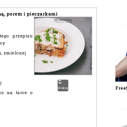
ą, porem i pieczarkami
tego przepisu
ycy
, zmielonej
j
Free
Drukuj
go na tarce o