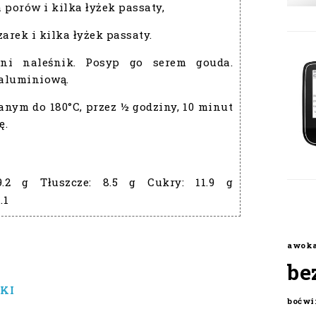
 porów i kilka łyżek passaty,
rek i kilka łyżek passaty.
tni naleśnik. Posyp go serem gouda.
 aluminiową.
nym do 180°C, przez ½ godziny, 10 minut
ę.
9.2 g
Tłuszcze:
8.5 g
Cukry:
11.9 g
.1
awok
be
KI
boćwi