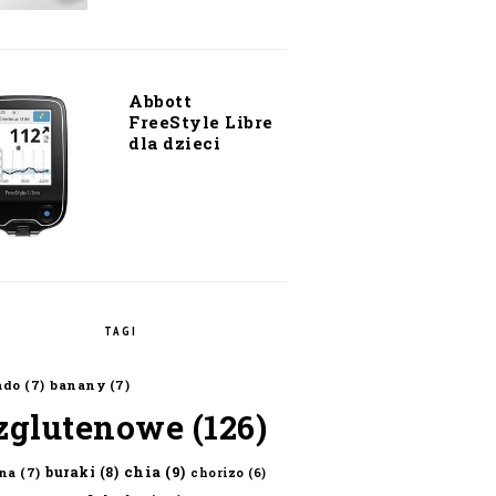
Abbott
FreeStyle Libre
dla dzieci
TAGI
ado
(7)
banany
(7)
zglutenowe
(126)
chia
(9)
buraki
(8)
na
(7)
chorizo
(6)