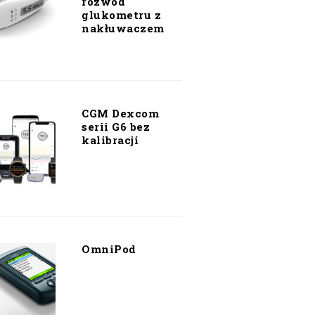
rozwód
glukometru z
nakłuwaczem
CGM Dexcom
serii G6 bez
kalibracji
OmniPod