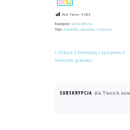
Post Views:
4 544
Kategorie:
dania główne
Tagi:
mozarella
,
pieczarki
,
wołowina
« Orkisz z boćwiną i syropem z
owoców granatu
SUBSKRYPCJA
dla Twoich no
READER