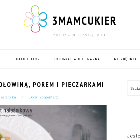
3MAMCUKIER
życie z cukrzycą typu 1
U
KALKULATOR
FOTOGRAFIA KULINARNA
NIEZBĘDNIK
PRI
OŁOWINĄ, POREM I PIECZARKAMI
Szu
SID
Garbińska
Dodaj komentarz
Jest