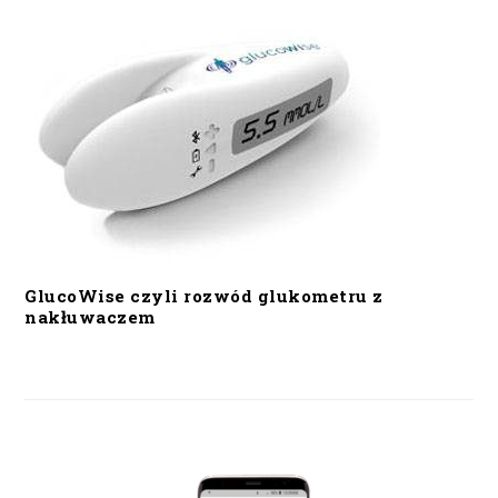
GlucoWise czyli rozwód glukometru z
nakłuwaczem