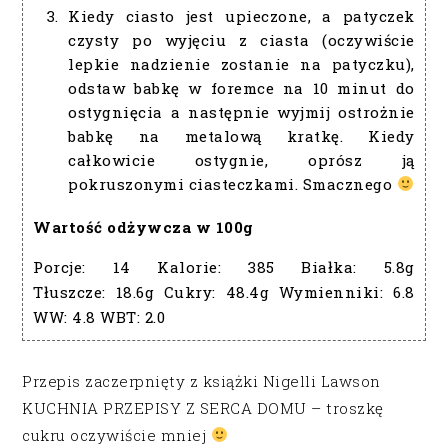
Kiedy ciasto jest upieczone, a patyczek
czysty po wyjęciu z ciasta (oczywiście
lepkie nadzienie zostanie na patyczku),
odstaw babkę w foremce na 10 minut do
ostygnięcia a następnie wyjmij ostrożnie
babkę na metalową kratkę. Kiedy
całkowicie ostygnie, oprósz ją
pokruszonymi ciasteczkami. Smacznego
Wartość odżywcza w 100g
Porcje:
14
Kalorie:
385
Białka:
5.8g
Tłuszcze:
18.6g
Cukry:
48.4g
Wymienniki:
6.8
WW:
4.8
WBT:
2.0
Przepis zaczerpnięty z książki Nigelli Lawson
KUCHNIA PRZEPISY Z SERCA DOMU – troszkę
cukru oczywiście mniej