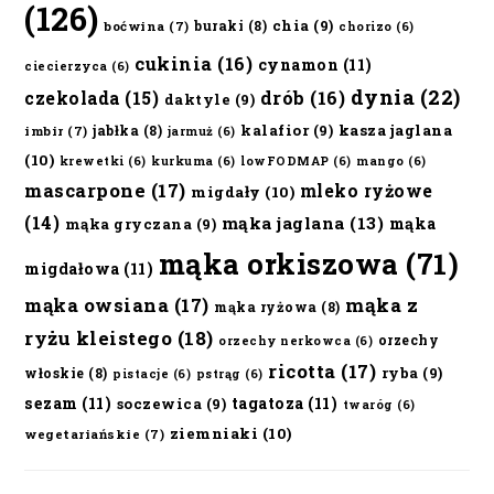
(126)
chia
(9)
buraki
(8)
boćwina
(7)
chorizo
(6)
cukinia
(16)
cynamon
(11)
ciecierzyca
(6)
dynia
(22)
czekolada
(15)
drób
(16)
daktyle
(9)
kalafior
(9)
kasza jaglana
jabłka
(8)
imbir
(7)
jarmuż
(6)
(10)
krewetki
(6)
kurkuma
(6)
lowFODMAP
(6)
mango
(6)
mascarpone
(17)
mleko ryżowe
migdały
(10)
(14)
mąka jaglana
(13)
mąka
mąka gryczana
(9)
mąka orkiszowa
(71)
migdałowa
(11)
mąka owsiana
(17)
mąka z
mąka ryżowa
(8)
ryżu kleistego
(18)
orzechy
orzechy nerkowca
(6)
ricotta
(17)
ryba
(9)
włoskie
(8)
pistacje
(6)
pstrąg
(6)
sezam
(11)
tagatoza
(11)
soczewica
(9)
twaróg
(6)
ziemniaki
(10)
wegetariańskie
(7)