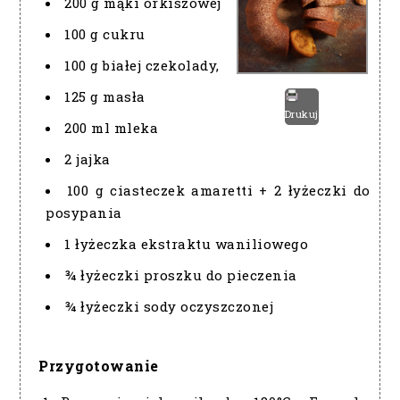
200 g mąki orkiszowej
100 g cukru
100 g białej czekolady,
125 g masła
Drukuj
200 ml mleka
2 jajka
100 g ciasteczek amaretti + 2 łyżeczki do
posypania
1 łyżeczka ekstraktu waniliowego
¾ łyżeczki proszku do pieczenia
¾ łyżeczki sody oczyszczonej
Przygotowanie