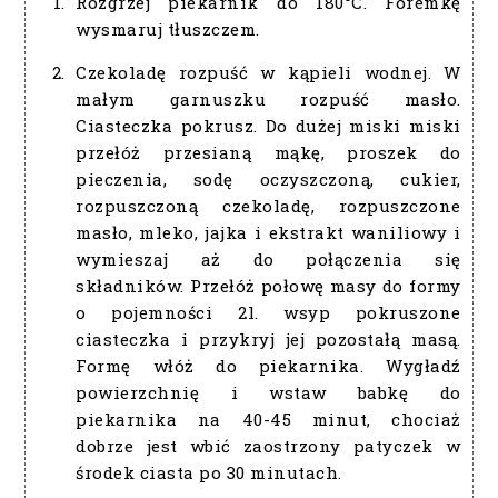
Rozgrzej piekarnik do 180°C. Foremkę
wysmaruj tłuszczem.
Czekoladę rozpuść w kąpieli wodnej. W
małym garnuszku rozpuść masło.
Ciasteczka pokrusz. Do dużej miski miski
przełóż przesianą mąkę, proszek do
pieczenia, sodę oczyszczoną, cukier,
rozpuszczoną czekoladę, rozpuszczone
masło, mleko, jajka i ekstrakt waniliowy i
wymieszaj aż do połączenia się
składników. Przełóż połowę masy do formy
o pojemności 2l. wsyp pokruszone
ciasteczka i przykryj jej pozostałą masą.
Formę włóż do piekarnika. Wygładź
powierzchnię i wstaw babkę do
piekarnika na 40-45 minut, chociaż
dobrze jest wbić zaostrzony patyczek w
środek ciasta po 30 minutach.