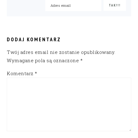
READER
INTERACTIONS
DODAJ KOMENTARZ
Twój adres email nie zostanie opublikowany.
Wymagane pola są oznaczone
*
Komentarz
*