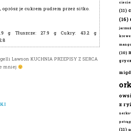
cieci
, oprósz je cukrem pudrem przez sitko.
(11)
(16)
jarmu
6.9 g
Tłuszcze:
27.9 g
Cukry:
43.2 g
krewe
2.8
mang
(10)
 Nigelli Lawson KUCHNIA PRZEPISY Z SERCA
gryc
ie mniej
migd
or
ows
z ry
KI
nerko
pstrąg
(11)
s