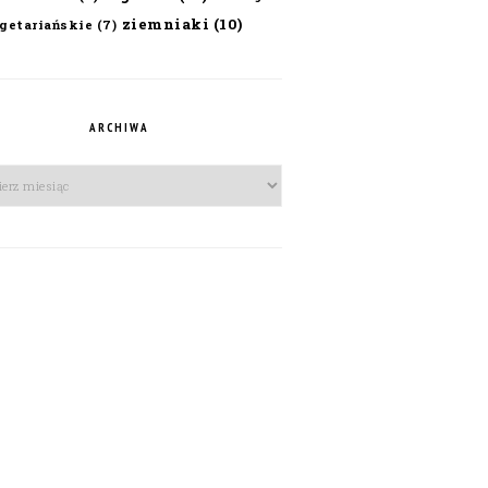
ziemniaki
(10)
getariańskie
(7)
ARCHIWA
iwa