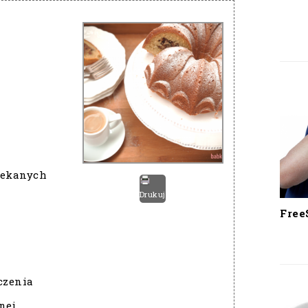
iekanych
Drukuj
Free
czenia
nej