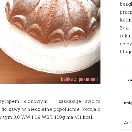
bezg
przep
kuli
Zuzi,
roku
co by
bloga
Z
 syropem klonowym – zaskakuje swoim
do kawy w niedzielne popołudnie. Porcja o
 tym 3,0 WW i 1,9 WBT. 100g ma 451 kcal.