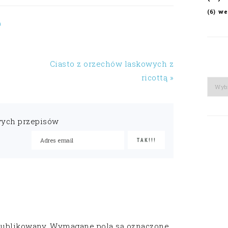
we
(6)
n
Ciasto z orzechów laskowych z
ricottą »
Arch
wych przepisów
publikowany.
Wymagane pola są oznaczone