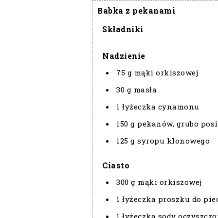
Babka z pekanami
Składniki
Nadzienie
75 g mąki orkiszowej
30 g masła
1 łyżeczka cynamonu
150 g pekanów, grubo pos
125 g syropu klonowego
Ciasto
300 g mąki orkiszowej
1 łyżeczka proszku do pie
1 łyżeczka sody oczyszczo