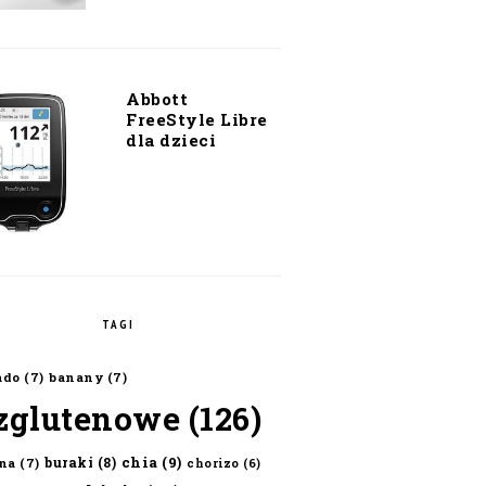
Abbott
FreeStyle Libre
dla dzieci
TAGI
ado
(7)
banany
(7)
zglutenowe
(126)
chia
(9)
buraki
(8)
na
(7)
chorizo
(6)