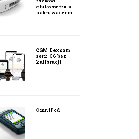
rozwód
glukometru z
nakłuwaczem
CGM Dexcom
serii G6 bez
kalibracji
OmniPod