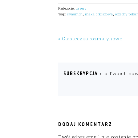
Kategorie:
desery
Tagi:
cynamon
,
mąka orkiszowa
,
orzechy peka
« Ciasteczka rozmarynowe
SUBSKRYPCJA
dla Twoich no
READER
INTERACTIONS
DODAJ KOMENTARZ
Twój adres email nie zostanie o