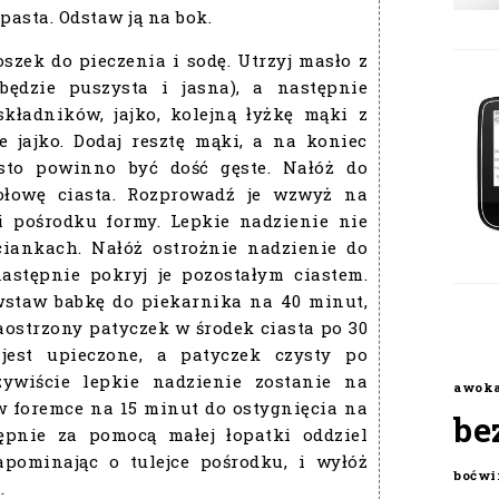
pasta. Odstaw ją na bok.
oszek do pieczenia i sodę. Utrzyj masło z
ędzie puszysta i jasna), a następnie
kładników, jajko, kolejną łyżkę mąki z
e jajko. Dodaj resztę mąki, a na koniec
asto powinno być dość gęste. Nałóż do
ołowę ciasta. Rozprowadź je wzwyż na
i pośrodku formy. Lepkie nadzienie nie
ciankach. Nałóż ostrożnie nadzienie do
następnie pokryj je pozostałym ciastem.
wstaw babkę do piekarnika na 40 minut,
zaostrzony patyczek w środek ciasta po 30
jest upieczone, a patyczek czysty po
zywiście lepkie nadzienie zostanie na
awok
w foremce na 15 minut do ostygnięcia na
be
ępnie za pomocą małej łopatki oddziel
apominając o tulejce pośrodku, i wyłóż
boćwi
.