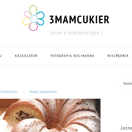
3MAMCUKIER
życie z cukrzycą typu 1
U
KALKULATOR
FOTOGRAFIA KULINARNA
NIEZBĘDNIK
PRI
Szu
SID
 Garbińska
Dodaj komentarz
Jest