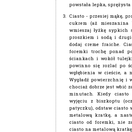
powstała lepka, sprężysta 
Ciasto - przesiej mąkę, pr
cukrem (aż mieszanina b
wmieszaj łyżkę sypkich s
proszkiem i sodą i drugi
dodaj creme fraiche. Ci
foremki trochę ponad p
ściankach i wokół tulejk
powinno się rozlać po ś
wgłębienia w cieście, a 
Wygładź powierzchnię i 
chociaż dobrze jest wbić 
minutach. Kiedy ciasto 
wyjęciu z biszkoptu (oc
patyczku), odstaw ciasto 
metalową kratkę, a nast
ciasto od foremki, nie z
ciasto na metalową kratkę