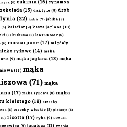
cukinia
(16)
cynamon
erzyca
(6)
czekolada
(15)
drób
daktyle
(9)
dynia
(22)
jabłka
(8)
imbir
(7)
kalafior
(9)
kasza jaglana
(10)
ż
(6)
tki
(6)
kurkuma
(6)
lowFODMAP
(6)
mascarpone
(17)
migdały
o
(6)
mleko ryżowe
(14)
mąka
mąka jaglana
(13)
mąka
zana
(9)
mąka
ałowa
(11)
kiszowa
(71)
mąka
iana
(17)
mąka
mąka ryżowa
(8)
żu kleistego
(18)
orzechy
orzechy włoskie
(8)
wca
(6)
pistacje
(6)
ricotta
(17)
sezam
ryba
(9)
(6)
tagatoza
(11)
oczewica
(9)
twaróg