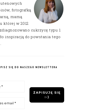
lutenowych
isów, fotografką
narną, mamą
 u której w 2012
 zdiagnozowano cukrzycę typu 1
ło inspiracją do powstania tego
.
APISZ SIĘ DO NASZEGO NEWSLETTERA