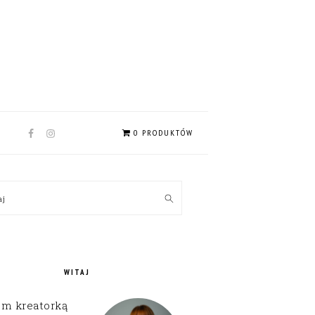
NAV
0 PRODUKTÓW
SOCIAL
MENU
MARY
kaj
EBAR
WITAJ
em kreatorką