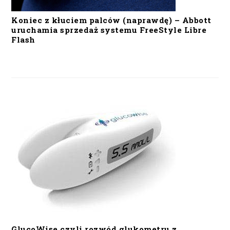
Koniec z kłuciem palców (naprawdę) – Abbott
uruchamia sprzedaż systemu FreeStyle Libre
Flash
GlucoWise czyli rozwód glukometru z