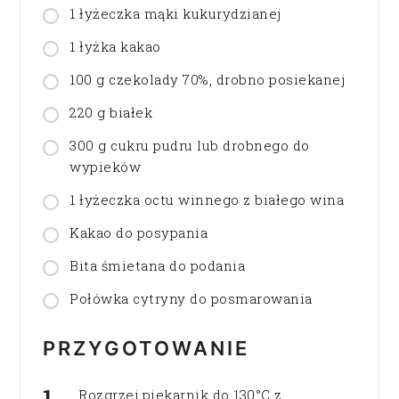
1 łyżeczka mąki kukurydzianej
1 łyżka kakao
100 g czekolady 70%, drobno posiekanej
220 g białek
300 g cukru pudru lub drobnego do
wypieków
1 łyżeczka octu winnego z białego wina
Kakao do posypania
Bita śmietana do podania
Połówka cytryny do posmarowania
PRZYGOTOWANIE
Rozgrzej piekarnik do 130°C z