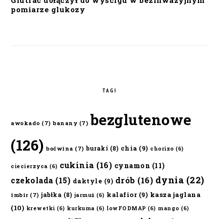
Glutrac dołączył do wyścigu w bezinwazyjnym
pomiarze glukozy
TAGI
bezglutenowe
awokado
(7)
banany
(7)
(126)
chia
(9)
buraki
(8)
boćwina
(7)
chorizo
(6)
cukinia
(16)
cynamon
(11)
ciecierzyca
(6)
dynia
(22)
czekolada
(15)
drób
(16)
daktyle
(9)
kalafior
(9)
kasza jaglana
jabłka
(8)
imbir
(7)
jarmuż
(6)
(10)
krewetki
(6)
kurkuma
(6)
lowFODMAP
(6)
mango
(6)