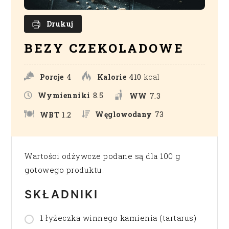
Drukuj
BEZY CZEKOLADOWE
Porcje
4
Kalorie
410
kcal
Wymienniki
8.5
WW
7.3
Węglowodany
73
WBT
1.2
Wartości odżywcze podane są dla 100 g
gotowego produktu.
SKŁADNIKI
1 łyżeczka winnego kamienia (tartarus)