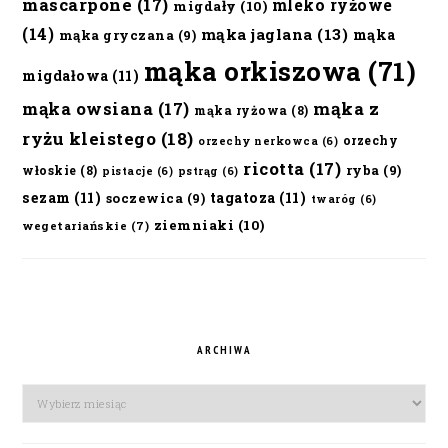
mascarpone
(17)
mleko ryżowe
migdały
(10)
(14)
mąka jaglana
(13)
mąka
mąka gryczana
(9)
mąka orkiszowa
(71)
migdałowa
(11)
mąka owsiana
(17)
mąka z
mąka ryżowa
(8)
ryżu kleistego
(18)
orzechy
orzechy nerkowca
(6)
ricotta
(17)
ryba
(9)
włoskie
(8)
pistacje
(6)
pstrąg
(6)
sezam
(11)
tagatoza
(11)
soczewica
(9)
twaróg
(6)
ziemniaki
(10)
wegetariańskie
(7)
ARCHIWA
Archiwa