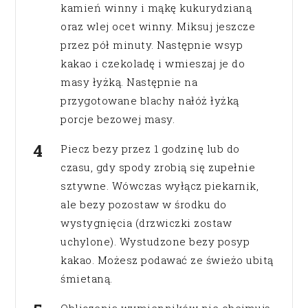
kamień winny i mąkę kukurydzianą
oraz wlej ocet winny. Miksuj jeszcze
przez pół minuty. Następnie wsyp
kakao i czekoladę i wmieszaj je do
masy łyżką. Następnie na
przygotowane blachy nałóż łyżką
porcje bezowej masy.
Piecz bezy przez 1 godzinę lub do
czasu, gdy spody zrobią się zupełnie
sztywne. Wówczas wyłącz piekarnik,
ale bezy pozostaw w środku do
wystygnięcia (drzwiczki zostaw
uchylone). Wystudzone bezy posyp
kakao. Możesz podawać ze świeżo ubitą
śmietaną.
Obliczenia wymienników nie obejmują