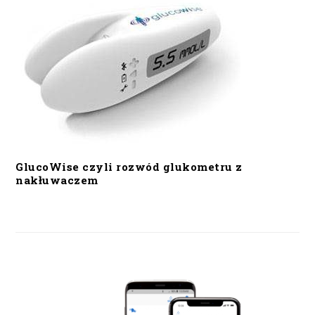
GlucoWise czyli rozwód glukometru z
nakłuwaczem