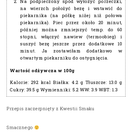
Na podpieczony spód wyłożyć porzeczki,
na wierzch położyć bezę i wstawić do
piekarnika (na półkę niżej niż połowa
piekarnika). Piec przez około 20 minut,
później można zmniejszyć temp. do 60
stopni, włączyć nawiew (termoobieg) i
suszyć bezę jeszcze przez dodatkowe 10
minut. Ja zostawiłam dodatkowo w
otwartym piekarniku do ostygnięcia.
Wartość odżywcza w 100g
Kalorie:
292 kcal
Białka:
4.2 g
Tłuszcze:
13.0 g
Cukry:
39.5 g
Wymienniki:
5.2
WW:
3.9
WBT:
1.3
Przepis zaczerpnięty z Kwestii Smaku
Smacznego