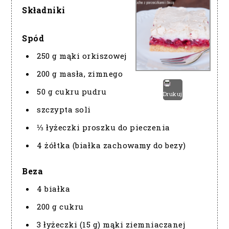
Składniki
Spód
250 g mąki orkiszowej
200 g masła, zimnego
50 g cukru pudru
Drukuj
szczypta soli
⅓ łyżeczki proszku do pieczenia
4 żółtka (białka zachowamy do bezy)
Beza
4 białka
200 g cukru
3 łyżeczki (15 g) mąki ziemniaczanej