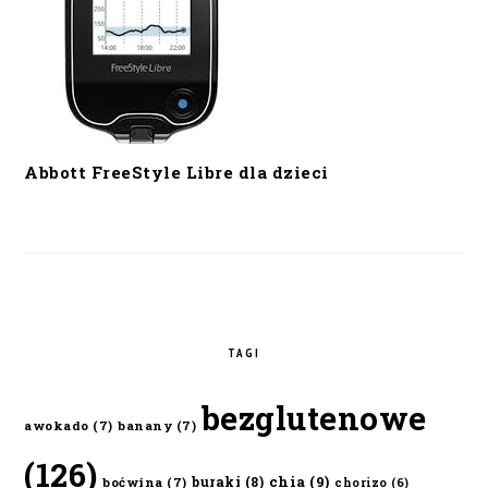
Abbott FreeStyle Libre dla dzieci
TAGI
bezglutenowe
awokado
(7)
banany
(7)
(126)
chia
(9)
buraki
(8)
boćwina
(7)
chorizo
(6)