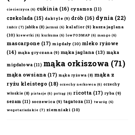
cukinia
(16)
cynamon
(11)
ciecierzyca
(6)
dynia
(22)
czekolada
(15)
drób
(16)
daktyle
(9)
kalafior
(9)
kasza jaglana
jabłka
(8)
imbir
(7)
jarmuż
(6)
(10)
krewetki
(6)
kurkuma
(6)
lowFODMAP
(6)
mango
(6)
mascarpone
(17)
mleko ryżowe
migdały
(10)
(14)
mąka jaglana
(13)
mąka
mąka gryczana
(9)
mąka orkiszowa
(71)
migdałowa
(11)
mąka owsiana
(17)
mąka z
mąka ryżowa
(8)
ryżu kleistego
(18)
orzechy
orzechy nerkowca
(6)
ricotta
(17)
ryba
(9)
włoskie
(8)
pistacje
(6)
pstrąg
(6)
sezam
(11)
tagatoza
(11)
soczewica
(9)
twaróg
(6)
ziemniaki
(10)
wegetariańskie
(7)