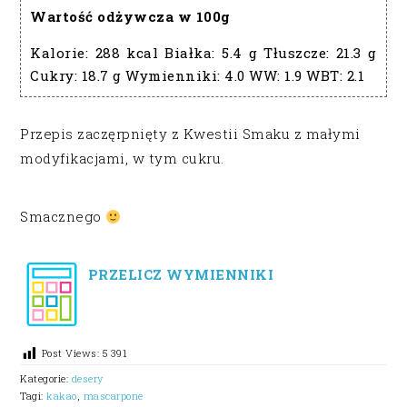
Wartość odżywcza w 100g
Kalorie:
288 kcal
Białka:
5.4 g
Tłuszcze:
21.3 g
Cukry:
18.7 g
Wymienniki:
4.0
WW:
1.9
WBT:
2.1
Przepis zaczęrpnięty z Kwestii Smaku z małymi
modyfikacjami, w tym cukru.
Smacznego
PRZELICZ WYMIENNIKI
Post Views:
5 391
Kategorie:
desery
Tagi:
kakao
,
mascarpone