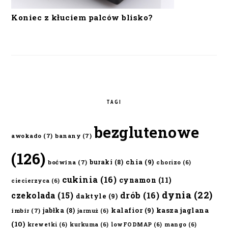
Koniec z kłuciem palców blisko?
TAGI
bezglutenowe
awokado
(7)
banany
(7)
(126)
chia
(9)
buraki
(8)
boćwina
(7)
chorizo
(6)
cukinia
(16)
cynamon
(11)
ciecierzyca
(6)
dynia
(22)
czekolada
(15)
drób
(16)
daktyle
(9)
kalafior
(9)
kasza jaglana
jabłka
(8)
imbir
(7)
jarmuż
(6)
(10)
krewetki
(6)
kurkuma
(6)
lowFODMAP
(6)
mango
(6)