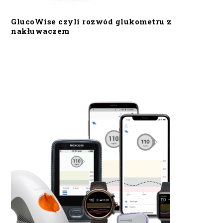
GlucoWise czyli rozwód glukometru z
nakłuwaczem