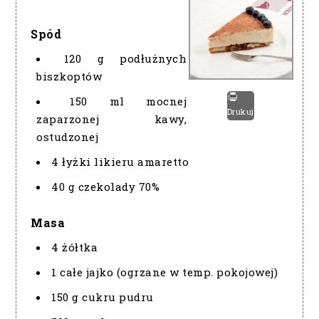
Spód
120 g podłużnych
biszkoptów
150 ml mocnej
Drukuj
zaparzonej kawy,
ostudzonej
4 łyżki likieru amaretto
40 g czekolady 70%
Masa
4 żółtka
1 całe jajko (ogrzane w temp. pokojowej)
150 g cukru pudru