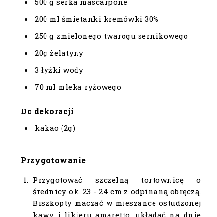
500 g serka mascarpone
200 ml śmietanki kremówki 30%
250 g zmielonego twarogu sernikowego
20g żelatyny
3 łyżki wody
70 ml mleka ryżowego
Do dekoracji
kakao (2g)
Przygotowanie
Przygotować szczelną tortownicę o
średnicy ok. 23 - 24 cm z odpinaną obręczą.
Biszkopty maczać w mieszance ostudzonej
kawy i likieru amaretto, układać na dnie