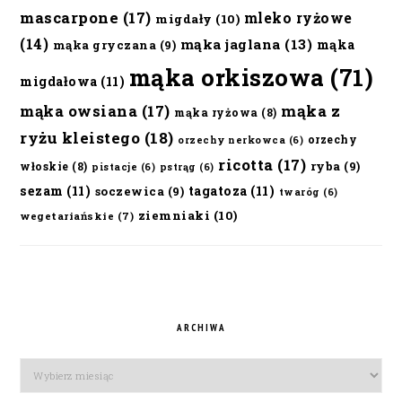
mascarpone
(17)
mleko ryżowe
migdały
(10)
(14)
mąka jaglana
(13)
mąka
mąka gryczana
(9)
mąka orkiszowa
(71)
migdałowa
(11)
mąka owsiana
(17)
mąka z
mąka ryżowa
(8)
ryżu kleistego
(18)
orzechy
orzechy nerkowca
(6)
ricotta
(17)
ryba
(9)
włoskie
(8)
pistacje
(6)
pstrąg
(6)
sezam
(11)
tagatoza
(11)
soczewica
(9)
twaróg
(6)
ziemniaki
(10)
wegetariańskie
(7)
ARCHIWA
Archiwa