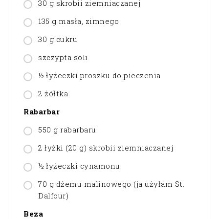
30 g skrobii ziemniaczanej
135 g masła, zimnego
30 g cukru
szczypta soli
½ łyżeczki proszku do pieczenia
2 żółtka
Rabarbar
550 g rabarbaru
2 łyżki (20 g) skrobii ziemniaczanej
½ łyżeczki cynamonu
70 g dżemu malinowego (ja użyłam St.
Dalfour)
Beza