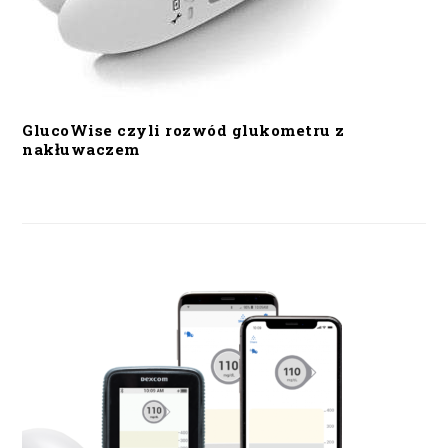
GlucoWise czyli rozwód glukometru z
nakłuwaczem