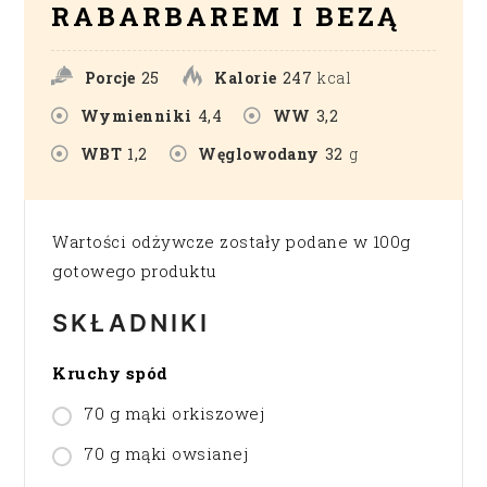
RABARBAREM I BEZĄ
Porcje
25
Kalorie
247
kcal
Wymienniki
4,4
WW
3,2
WBT
1,2
Węglowodany
32
g
Wartości odżywcze zostały podane w 100g
gotowego produktu
SKŁADNIKI
Kruchy spód
70 g mąki orkiszowej
70 g mąki owsianej