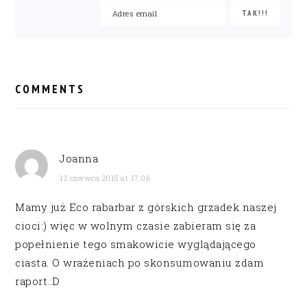
READER
INTERACTIONS
COMMENTS
Joanna
12 czerwca 2015 at 17:06
Mamy już Eco rabarbar z górskich grzadek naszej
cioci:) więc w wolnym czasie zabieram się za
popełnienie tego smakowicie wyglądającego
ciasta. O wrażeniach po skonsumowaniu zdam
raport.:D