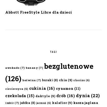
Abbott FreeStyle Libre dla dzieci
TAGI
bezglutenowe
awokado
(7)
banany
(7)
(126)
chia
(9)
buraki
(8)
boćwina
(7)
chorizo
(6)
cukinia
(16)
cynamon
(11)
ciecierzyca
(6)
dynia
(22)
czekolada
(15)
drób
(16)
daktyle
(9)
kalafior
(9)
kasza jaglana
jabłka
(8)
imbir
(7)
jarmuż
(6)