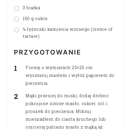
3 białka
150 g cukru
¼ łyżeczki kamienia winnego (creme of
tartare)
PRZYGOTOWANIE
Formę o wymiarach 25×25 cm
wysmaruj masłem i wyłóż papierem do
pieczenia.
Mąki przesiej do miski, dodaj drobno
pokrojone zimne masło, cukier, sól i
proszek do pieczenia. Miksuj
mieszadłem do ciasta kruchego lub
rozcieraj palcami masło z mąką aż