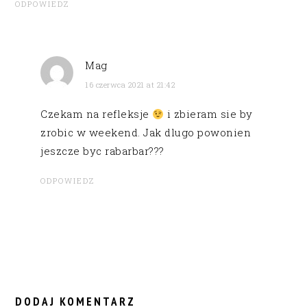
ODPOWIEDZ
Mag
16 czerwca 2021 at 21:42
Czekam na refleksje
i zbieram sie by
zrobic w weekend. Jak dlugo powonien
jeszcze byc rabarbar???
ODPOWIEDZ
DODAJ KOMENTARZ