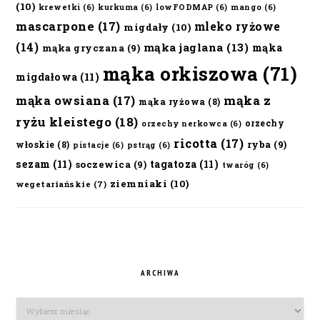
(10)
krewetki
(6)
kurkuma
(6)
lowFODMAP
(6)
mango
(6)
mascarpone
(17)
mleko ryżowe
migdały
(10)
(14)
mąka jaglana
(13)
mąka
mąka gryczana
(9)
mąka orkiszowa
(71)
migdałowa
(11)
mąka owsiana
(17)
mąka z
mąka ryżowa
(8)
ryżu kleistego
(18)
orzechy
orzechy nerkowca
(6)
ricotta
(17)
ryba
(9)
włoskie
(8)
pistacje
(6)
pstrąg
(6)
sezam
(11)
tagatoza
(11)
soczewica
(9)
twaróg
(6)
ziemniaki
(10)
wegetariańskie
(7)
ARCHIWA
Archiwa