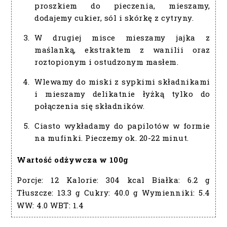
proszkiem do pieczenia, mieszamy,
dodajemy cukier, sól i skórkę z cytryny.
W drugiej misce mieszamy jajka z
maślanką, ekstraktem z wanilii oraz
roztopionym i ostudzonym masłem.
Wlewamy do miski z sypkimi składnikami
i mieszamy delikatnie łyżką tylko do
połączenia się składników.
Ciasto wykładamy do papilotów w formie
na mufinki. Pieczemy ok. 20-22 minut.
Wartość odżywcza w 100g
Porcje:
12
Kalorie:
304 kcal
Białka:
6.2 g
Tłuszcze:
13.3 g
Cukry:
40.0 g
Wymienniki:
5.4
WW:
4.0
WBT:
1.4