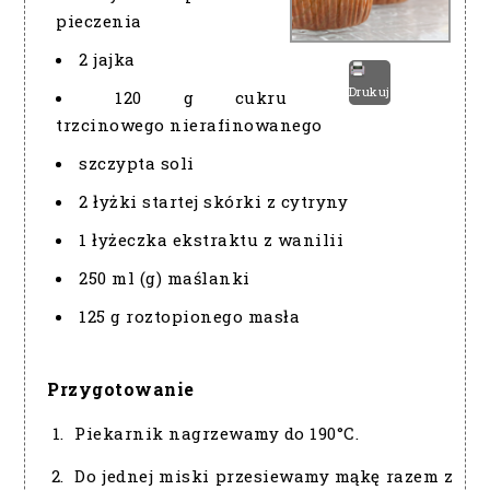
pieczenia
2 jajka
Drukuj
120 g cukru
trzcinowego nierafinowanego
szczypta soli
2 łyżki startej skórki z cytryny
1 łyżeczka ekstraktu z wanilii
250 ml (g) maślanki
125 g roztopionego masła
Przygotowanie
Piekarnik nagrzewamy do 190°C.
Do jednej miski przesiewamy mąkę razem z