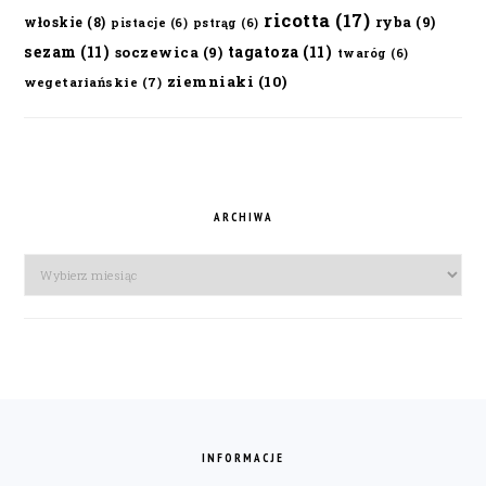
ricotta
(17)
ryba
(9)
włoskie
(8)
pistacje
(6)
pstrąg
(6)
sezam
(11)
tagatoza
(11)
soczewica
(9)
twaróg
(6)
ziemniaki
(10)
wegetariańskie
(7)
ARCHIWA
Archiwa
FOOTER
INFORMACJE