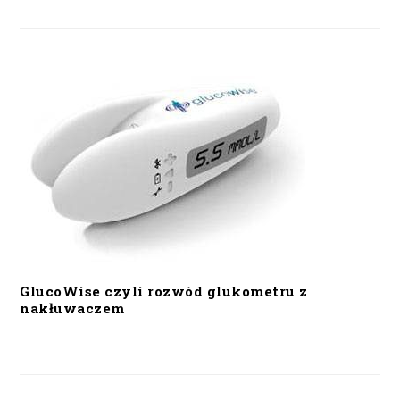
GlucoWise czyli rozwód glukometru z
nakłuwaczem