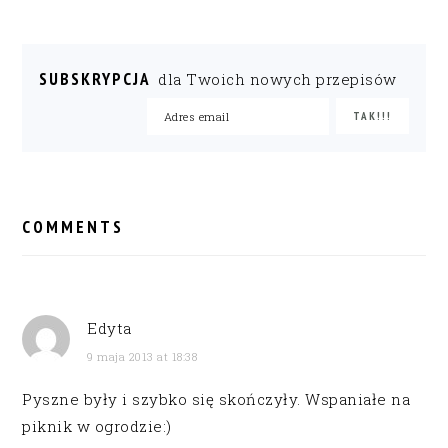
SUBSKRYPCJA
dla Twoich nowych przepisów
READER
INTERACTIONS
COMMENTS
Edyta
9 maja 2013 at 18:38
Pyszne były i szybko się skończyły. Wspaniałe na
piknik w ogrodzie:)