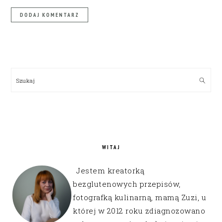
PRIMARY
SIDEBAR
Szukaj
WITAJ
Jestem kreatorką
bezglutenowych przepisów,
fotografką kulinarną, mamą Zuzi, u
której w 2012 roku zdiagnozowano