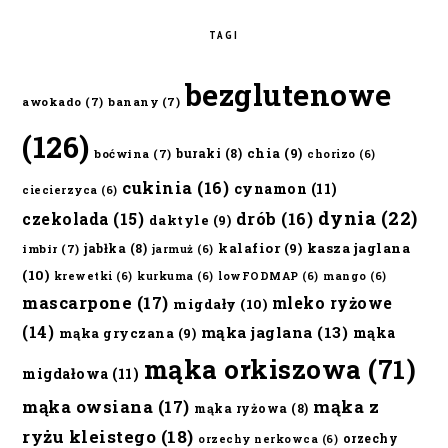
TAGI
bezglutenowe
awokado
(7)
banany
(7)
(126)
chia
(9)
buraki
(8)
boćwina
(7)
chorizo
(6)
cukinia
(16)
cynamon
(11)
ciecierzyca
(6)
dynia
(22)
czekolada
(15)
drób
(16)
daktyle
(9)
kalafior
(9)
kasza jaglana
jabłka
(8)
imbir
(7)
jarmuż
(6)
(10)
krewetki
(6)
kurkuma
(6)
lowFODMAP
(6)
mango
(6)
mascarpone
(17)
mleko ryżowe
migdały
(10)
(14)
mąka jaglana
(13)
mąka
mąka gryczana
(9)
mąka orkiszowa
(71)
migdałowa
(11)
mąka owsiana
(17)
mąka z
mąka ryżowa
(8)
ryżu kleistego
(18)
orzechy
orzechy nerkowca
(6)