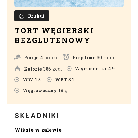
Drukuj
TORT WĘGIERSKI
BEZGLUTENOWY
Porcje
4
porcje
Prep time
30
minut
Wymienniki
4.9
Kalorie
386
kcal
WW
1.8
WBT
3.1
Węglowodany
18
g
SKŁADNIKI
Wiśnie w zalewie