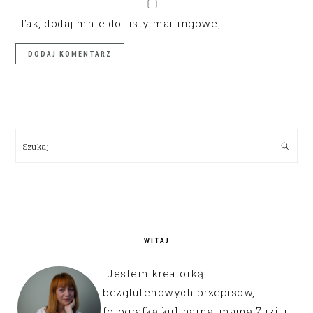
Tak, dodaj mnie do listy mailingowej
PRIMARY
SIDEBAR
Szukaj
WITAJ
Jestem kreatorką
bezglutenowych przepisów,
fotografką kulinarną, mamą Zuzi, u