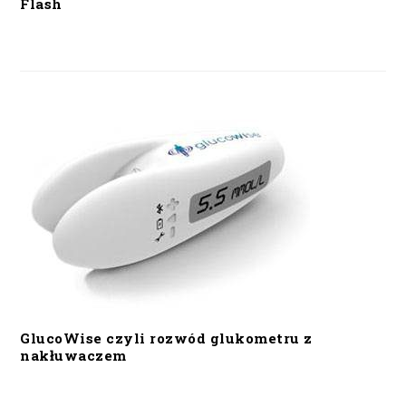
Flash
GlucoWise czyli rozwód glukometru z
nakłuwaczem