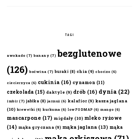
TAGI
bezglutenowe
awokado
(7)
banany
(7)
(126)
chia
(9)
buraki
(8)
boćwina
(7)
chorizo
(6)
cukinia
(16)
cynamon
(11)
ciecierzyca
(6)
dynia
(22)
czekolada
(15)
drób
(16)
daktyle
(9)
kalafior
(9)
kasza jaglana
jabłka
(8)
imbir
(7)
jarmuż
(6)
(10)
krewetki
(6)
kurkuma
(6)
lowFODMAP
(6)
mango
(6)
mascarpone
(17)
mleko ryżowe
migdały
(10)
(14)
mąka jaglana
(13)
mąka
mąka gryczana
(9)
mąka orkiszowa
(71)