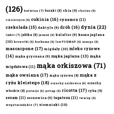
(126)
chia
(9)
buraki
(8)
boćwina
(7)
chorizo
(6)
cukinia
(16)
cynamon
(11)
ciecierzyca
(6)
dynia
(22)
czekolada
(15)
drób
(16)
daktyle
(9)
kalafior
(9)
kasza jaglana
jabłka
(8)
imbir
(7)
jarmuż
(6)
(10)
krewetki
(6)
kurkuma
(6)
lowFODMAP
(6)
mango
(6)
mascarpone
(17)
mleko ryżowe
migdały
(10)
(14)
mąka jaglana
(13)
mąka
mąka gryczana
(9)
mąka orkiszowa
(71)
migdałowa
(11)
mąka owsiana
(17)
mąka z
mąka ryżowa
(8)
ryżu kleistego
(18)
orzechy
orzechy nerkowca
(6)
ricotta
(17)
ryba
(9)
włoskie
(8)
pistacje
(6)
pstrąg
(6)
sezam
(11)
tagatoza
(11)
soczewica
(9)
twaróg
(6)
ziemniaki
(10)
wegetariańskie
(7)