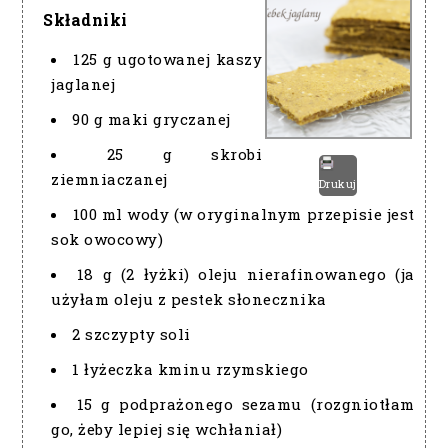
Składniki
125 g ugotowanej kaszy
jaglanej
90 g maki gryczanej
25 g skrobi
ziemniaczanej
Drukuj
100 ml wody (w oryginalnym przepisie jest
sok owocowy)
18 g (2 łyżki) oleju nierafinowanego (ja
użyłam oleju z pestek słonecznika
2 szczypty soli
1 łyżeczka kminu rzymskiego
15 g podprażonego sezamu (rozgniotłam
go, żeby lepiej się wchłaniał)