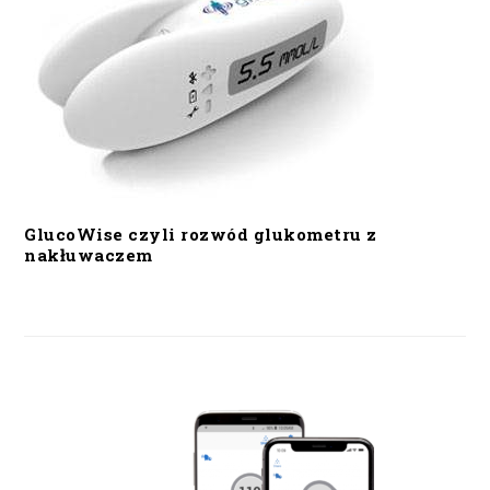
GlucoWise czyli rozwód glukometru z
nakłuwaczem