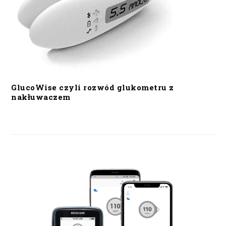
GlucoWise czyli rozwód glukometru z
nakłuwaczem