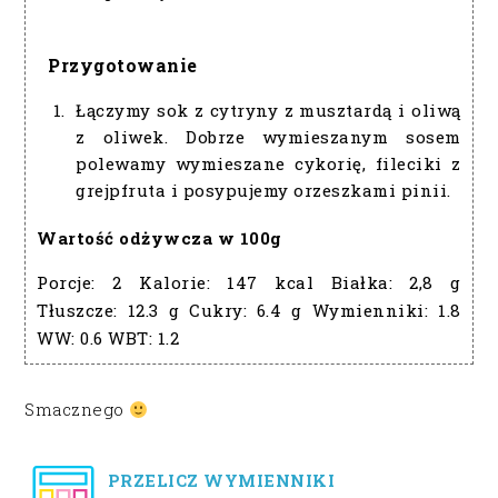
Przygotowanie
Łączymy sok z cytryny z musztardą i oliwą
z oliwek. Dobrze wymieszanym sosem
polewamy wymieszane cykorię, fileciki z
grejpfruta i posypujemy orzeszkami pinii.
Wartość odżywcza w 100g
Porcje:
2
Kalorie:
147 kcal
Białka:
2,8 g
Tłuszcze:
12.3 g
Cukry:
6.4 g
Wymienniki:
1.8
WW:
0.6
WBT:
1.2
Smacznego
PRZELICZ WYMIENNIKI