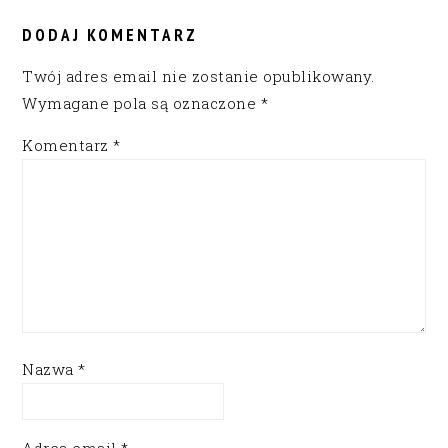
READER
INTERACTIONS
DODAJ KOMENTARZ
Twój adres email nie zostanie opublikowany.
Wymagane pola są oznaczone
*
Komentarz
*
Nazwa
*
Adres email
*