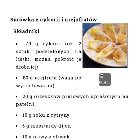
Surówka z cykorii i grejpfrutów
Składniki
70 g cykorii (ok. 2
sztuk, podzielonych na
listki, można pokroić je
drobniej)
80 g grejfruta (waga po
Drukuj
wyfiletowaniu)
20 g orzeszków piniowych uprażonych na
patelni
10 g soku z cytryny
6 g musztardy dijon
10 g oliwy z oliwek