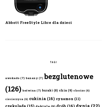
Abbott FreeStyle Libre dla dzieci
TAGI
bezglutenowe
awokado
(7)
banany
(7)
(126)
chia
(9)
buraki
(8)
boćwina
(7)
chorizo
(6)
cukinia
(16)
cynamon
(11)
ciecierzyca
(6)
dynia
(22)
czekolada
(15)
drób
(16)
daktyle
(9)