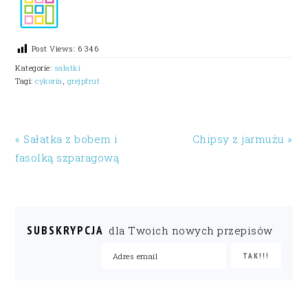
Post Views:
6 346
Kategorie:
sałatki
Tagi:
cykoria
,
grejpfrut
« Sałatka z bobem i
Chipsy z jarmużu »
fasolką szparagową
SUBSKRYPCJA
dla Twoich nowych przepisów