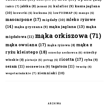
kalafior
(9)
kasza jaglana
jabłka
(8)
imbir
(7)
jarmuż
(6)
(10)
krewetki
(6)
kurkuma
(6)
lowFODMAP
(6)
mango
(6)
mascarpone
(17)
mleko ryżowe
migdały
(10)
(14)
mąka jaglana
(13)
mąka
mąka gryczana
(9)
mąka orkiszowa
(71)
migdałowa
(11)
mąka owsiana
(17)
mąka z
mąka ryżowa
(8)
ryżu kleistego
(18)
orzechy
orzechy nerkowca
(6)
ricotta
(17)
ryba
(9)
włoskie
(8)
pistacje
(6)
pstrąg
(6)
sezam
(11)
tagatoza
(11)
soczewica
(9)
twaróg
(6)
ziemniaki
(10)
wegetariańskie
(7)
ARCHIWA