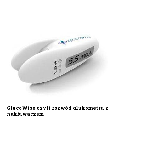
GlucoWise czyli rozwód glukometru z
nakłuwaczem