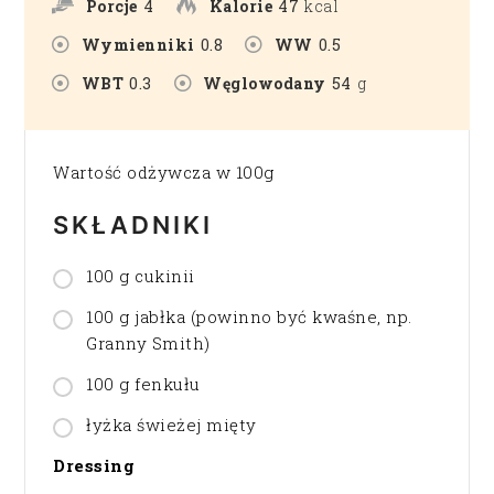
Porcje
4
Kalorie
47
kcal
Wymienniki
0.8
WW
0.5
WBT
0.3
Węglowodany
54
g
Wartość odżywcza w 100g
SKŁADNIKI
100 g cukinii
100 g jabłka (powinno być kwaśne, np.
Granny Smith)
100 g fenkułu
łyżka świeżej mięty
Dressing