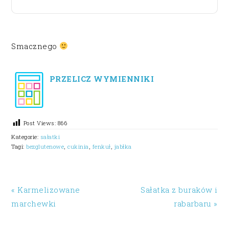
Smacznego
PRZELICZ WYMIENNIKI
Post Views:
866
Kategorie:
sałatki
Tagi:
bezglutenowe
,
cukinia
,
fenkuł
,
jabłka
« Karmelizowane
Sałatka z buraków i
marchewki
rabarbaru »