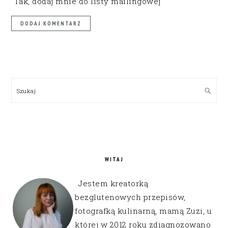
Tak, dodaj mnie do listy mailingowej
PRIMARY
SIDEBAR
Szukaj
WITAJ
Jestem kreatorką
bezglutenowych przepisów,
fotografką kulinarną, mamą Zuzi, u
której w 2012 roku zdiagnozowano