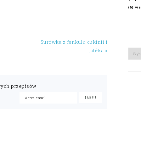
we
(6)
Surówka z fenkułu cukinii i
jabłka »
Arch
wych przepisów