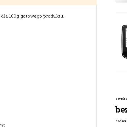
 dla 100g gotowego produktu.
awok
be
boćwi
°C.