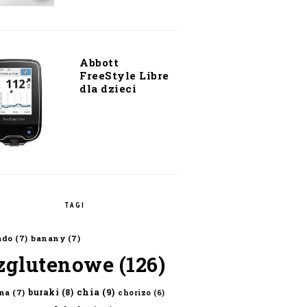
Abbott
FreeStyle Libre
dla dzieci
TAGI
ado
(7)
banany
(7)
zglutenowe
(126)
chia
(9)
buraki
(8)
na
(7)
chorizo
(6)