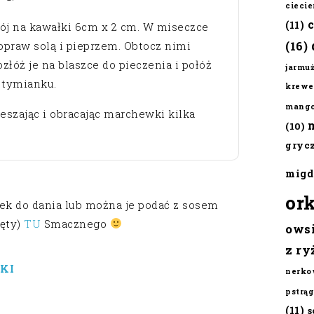
cieci
(11)
ój na kawałki 6cm x 2 cm. W miseczce
opraw solą i pieprzem. Obtocz nimi
(16)
łóż je na blaszce do pieczenia i połóż
jarmu
 tymianku.
krewe
mang
eszając i obracając marchewki kilka
(10)
gryc
migd
or
k do dania lub można je podać z sosem
ięty)
TU
Smacznego
ows
z ry
KI
nerko
pstrąg
(11)
s