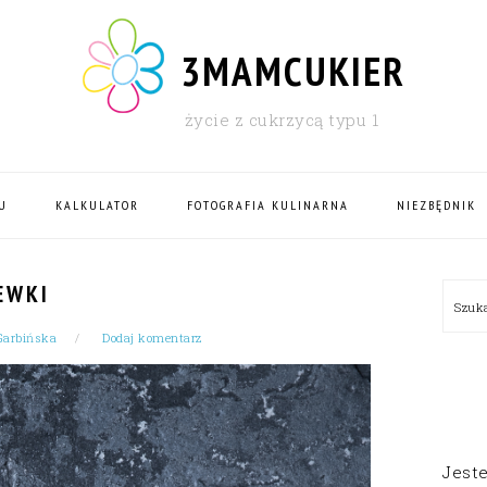
3MAMCUKIER
życie z cukrzycą typu 1
U
KALKULATOR
FOTOGRAFIA KULINARNA
NIEZBĘDNIK
PRI
EWKI
Szu
SID
Garbińska
Dodaj komentarz
Jest