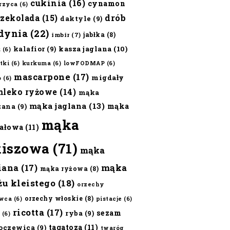
cukinia
(16)
cynamon
erzyca
(6)
czekolada
(15)
drób
daktyle
(9)
dynia
(22)
jabłka
(8)
imbir
(7)
kalafior
(9)
kasza jaglana
(10)
ż
(6)
tki
(6)
kurkuma
(6)
lowFODMAP
(6)
mascarpone
(17)
migdały
o
(6)
mleko ryżowe
(14)
mąka
mąka jaglana
(13)
mąka
zana
(9)
mąka
ałowa
(11)
kiszowa
(71)
mąka
iana
(17)
mąka
mąka ryżowa
(8)
żu kleistego
(18)
orzechy
orzechy włoskie
(8)
wca
(6)
pistacje
(6)
ricotta
(17)
sezam
ryba
(9)
(6)
tagatoza
(11)
oczewica
(9)
twaróg