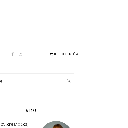
NAV
0 PRODUKTÓW
SOCIAL
MENU
MARY
kaj
EBAR
WITAJ
em kreatorką