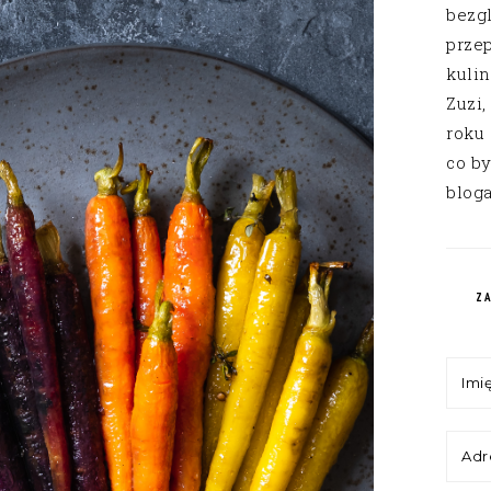
bezg
przep
kuli
Zuzi,
roku
co by
bloga
Z