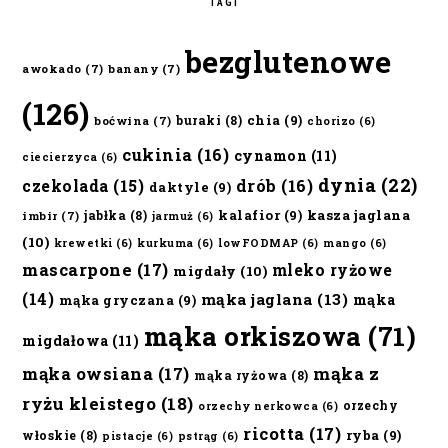
TAGI
bezglutenowe
awokado
(7)
banany
(7)
(126)
chia
(9)
buraki
(8)
boćwina
(7)
chorizo
(6)
cukinia
(16)
cynamon
(11)
ciecierzyca
(6)
dynia
(22)
czekolada
(15)
drób
(16)
daktyle
(9)
kalafior
(9)
kasza jaglana
jabłka
(8)
imbir
(7)
jarmuż
(6)
(10)
krewetki
(6)
kurkuma
(6)
lowFODMAP
(6)
mango
(6)
mascarpone
(17)
mleko ryżowe
migdały
(10)
(14)
mąka jaglana
(13)
mąka
mąka gryczana
(9)
mąka orkiszowa
(71)
migdałowa
(11)
mąka owsiana
(17)
mąka z
mąka ryżowa
(8)
ryżu kleistego
(18)
orzechy
orzechy nerkowca
(6)
ricotta
(17)
ryba
(9)
włoskie
(8)
pistacje
(6)
pstrąg
(6)