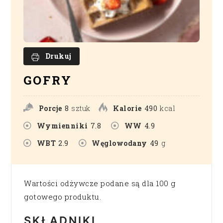
Drukuj
GOFRY
Porcje
8
sztuk
Kalorie
490
kcal
Wymienniki
7.8
WW
4.9
WBT
2.9
Węglowodany
49
g
Wartości odżywcze podane są dla 100 g
gotowego produktu.
SKŁADNIKI