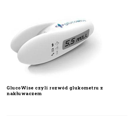
GlucoWise czyli rozwód glukometru z
nakłuwaczem