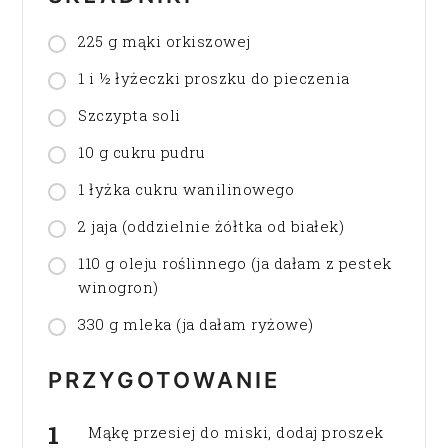
225 g mąki orkiszowej
1 i ½ łyżeczki proszku do pieczenia
Szczypta soli
10 g cukru pudru
1 łyżka cukru wanilinowego
2 jaja (oddzielnie żółtka od białek)
110 g oleju roślinnego (ja dałam z pestek
winogron)
330 g mleka (ja dałam ryżowe)
PRZYGOTOWANIE
Mąkę przesiej do miski, dodaj proszek