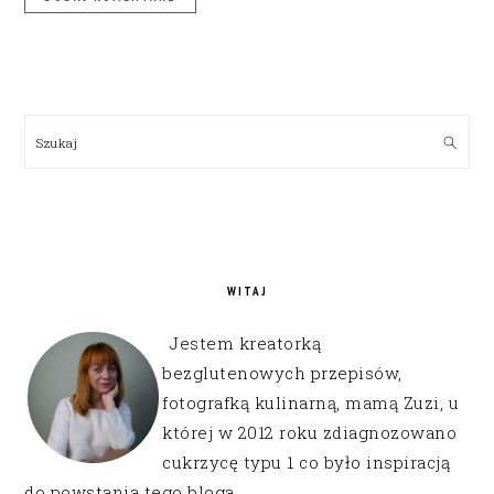
PRIMARY
SIDEBAR
Szukaj
WITAJ
Jestem kreatorką
bezglutenowych przepisów,
fotografką kulinarną, mamą Zuzi, u
której w 2012 roku zdiagnozowano
cukrzycę typu 1 co było inspiracją
do powstania tego bloga.