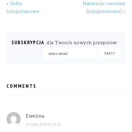
« Gofry
Naleśniki owsiane
bezglutenowe
[bezglutenowe] »
SUBSKRYPCJA
dla Twoich nowych przepisów
READER
INTERACTIONS
COMMENTS
Ewelina
14 maja 2018 at 14:02