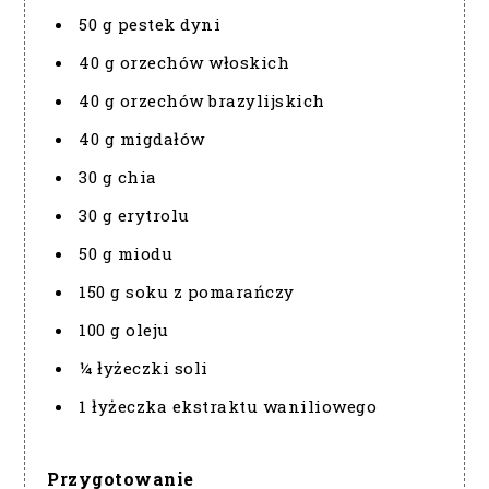
50 g pestek dyni
40 g orzechów włoskich
40 g orzechów brazylijskich
40 g migdałów
30 g chia
30 g erytrolu
50 g miodu
150 g soku z pomarańczy
100 g oleju
¼ łyżeczki soli
1 łyżeczka ekstraktu waniliowego
Przygotowanie