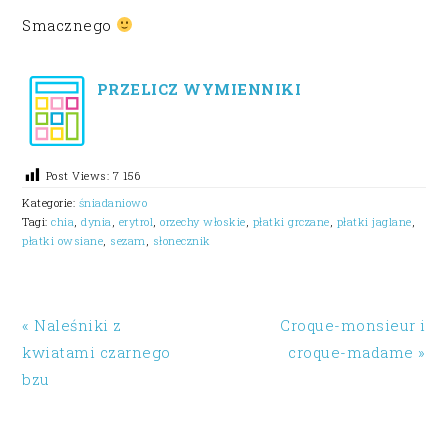
Smacznego
PRZELICZ WYMIENNIKI
Post Views:
7 156
Kategorie:
śniadaniowo
Tagi:
chia
,
dynia
,
erytrol
,
orzechy włoskie
,
płatki grczane
,
płatki jaglane
,
płatki owsiane
,
sezam
,
słonecznik
« Naleśniki z
Croque-monsieur i
kwiatami czarnego
croque-madame »
bzu