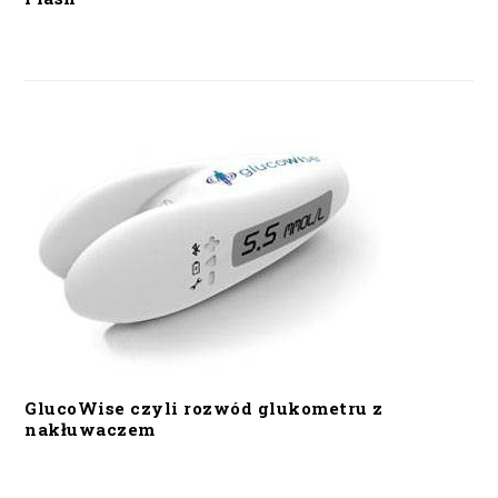
GlucoWise czyli rozwód glukometru z
nakłuwaczem