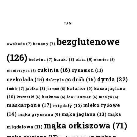
TAGI
bezglutenowe
awokado
(7)
banany
(7)
(126)
chia
(9)
buraki
(8)
boćwina
(7)
chorizo
(6)
cukinia
(16)
cynamon
(11)
ciecierzyca
(6)
dynia
(22)
czekolada
(15)
drób
(16)
daktyle
(9)
kalafior
(9)
kasza jaglana
jabłka
(8)
imbir
(7)
jarmuż
(6)
(10)
krewetki
(6)
kurkuma
(6)
lowFODMAP
(6)
mango
(6)
mascarpone
(17)
mleko ryżowe
migdały
(10)
(14)
mąka jaglana
(13)
mąka
mąka gryczana
(9)
mąka orkiszowa
(71)
migdałowa
(11)
mąka owsiana
(17)
mąka z