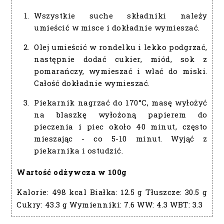
Wszystkie suche składniki należy
umieścić w misce i dokładnie wymieszać.
Olej umieścić w rondelku i lekko podgrzać,
następnie dodać cukier, miód, sok z
pomarańczy, wymieszać i wlać do miski.
Całość dokładnie wymieszać.
Piekarnik nagrzać do 170°C, masę wyłożyć
na blaszkę wyłożoną papierem do
pieczenia i piec około 40 minut, często
mieszając - co 5-10 minut. Wyjąć z
piekarnika i ostudzić.
Wartość odżywcza w 100g
Kalorie:
498 kcal
Białka:
12.5 g
Tłuszcze:
30.5 g
Cukry:
43.3 g
Wymienniki:
7.6
WW:
4.3
WBT:
3.3