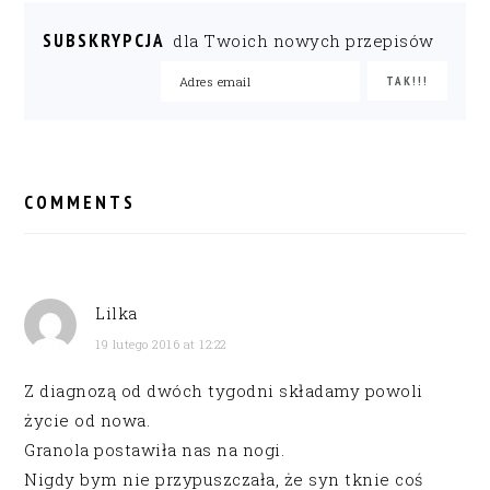
SUBSKRYPCJA
dla Twoich nowych przepisów
READER
INTERACTIONS
COMMENTS
Lilka
19 lutego 2016 at 12:22
Z diagnozą od dwóch tygodni składamy powoli
życie od nowa.
Granola postawiła nas na nogi.
Nigdy bym nie przypuszczała, że syn tknie coś