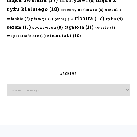
mąka ryżowa
(8)
ryżu kleistego
(18)
orzechy
orzechy nerkowca
(6)
ricotta
(17)
ryba
(9)
włoskie
(8)
pistacje
(6)
pstrąg
(6)
sezam
(11)
tagatoza
(11)
soczewica
(9)
twaróg
(6)
ziemniaki
(10)
wegetariańskie
(7)
ARCHIWA
Archiwa
FOOTER