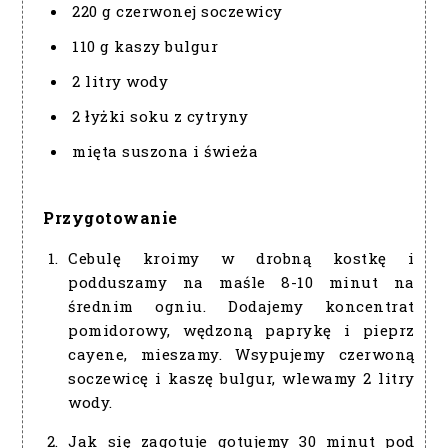
220 g czerwonej soczewicy
110 g kaszy bulgur
2 litry wody
2 łyżki soku z cytryny
mięta suszona i świeża
Przygotowanie
Cebulę kroimy w drobną kostkę i
podduszamy na maśle 8-10 minut na
średnim ogniu. Dodajemy koncentrat
pomidorowy, wędzoną paprykę i pieprz
cayene, mieszamy. Wsypujemy czerwoną
soczewicę i kaszę bulgur, wlewamy 2 litry
wody.
Jak się zagotuje gotujemy 30 minut pod