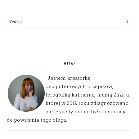
PRIMARY
SIDEBAR
Szukaj
WITAJ
Jestem kreatorką
bezglutenowych przepisów,
fotografką kulinarną, mamą Zuzi, u
której w 2012 roku zdiagnozowano
cukrzycę typu 1 co było inspiracją
do powstania tego bloga.