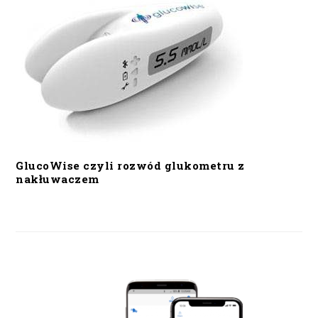
GlucoWise czyli rozwód glukometru z
nakłuwaczem