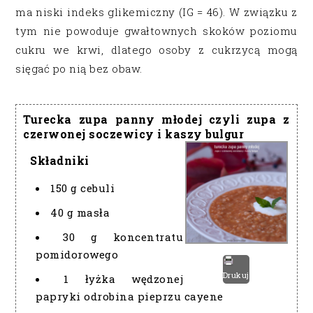
ma niski indeks glikemiczny (IG = 46). W związku z
tym nie powoduje gwałtownych skoków poziomu
cukru we krwi, dlatego osoby z cukrzycą mogą
sięgać po nią bez obaw.
Turecka zupa panny młodej czyli zupa z
czerwonej soczewicy i kaszy bulgur
Składniki
150 g cebuli
40 g masła
30 g koncentratu
pomidorowego
Drukuj
1 łyżka wędzonej
papryki odrobina pieprzu cayene