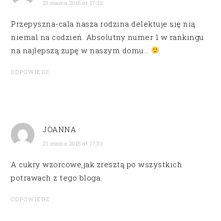
21 marca 2015 at 17:32
Przepyszna-cala nasza rodzina delektuje się nią
niemal na codzień. Absolutny numer 1 w rankingu
na najlepszą zupę w naszym domu…
ODPOWIEDZ
JOANNA
21 marca 2015 at 17:33
A cukry wzorcowe,jak zresztą po wszystkich
potrawach z tego bloga.
ODPOWIEDZ