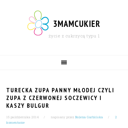
Skip
Skip
Skip
Skip
to
to
to
to
primary
content
primary
footer
3MAMCUKIER
navigation
sidebar
życie z cukrzycą typu 1
MAIN
NAVIGATION
TURECKA ZUPA PANNY MŁODEJ CZYLI
ZUPA Z CZERWONEJ SOCZEWICY I
KASZY BULGUR
15 października 2014
napisany przez
Bożena Garbińska
2
komentarze