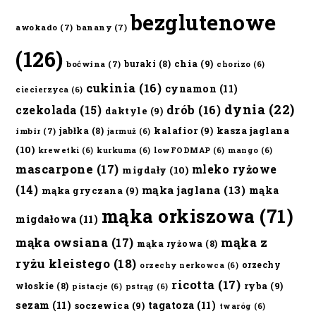
bezglutenowe
awokado
(7)
banany
(7)
(126)
chia
(9)
buraki
(8)
boćwina
(7)
chorizo
(6)
cukinia
(16)
cynamon
(11)
ciecierzyca
(6)
dynia
(22)
czekolada
(15)
drób
(16)
daktyle
(9)
kalafior
(9)
kasza jaglana
jabłka
(8)
imbir
(7)
jarmuż
(6)
(10)
krewetki
(6)
kurkuma
(6)
lowFODMAP
(6)
mango
(6)
mascarpone
(17)
mleko ryżowe
migdały
(10)
(14)
mąka jaglana
(13)
mąka
mąka gryczana
(9)
mąka orkiszowa
(71)
migdałowa
(11)
mąka owsiana
(17)
mąka z
mąka ryżowa
(8)
ryżu kleistego
(18)
orzechy
orzechy nerkowca
(6)
ricotta
(17)
ryba
(9)
włoskie
(8)
pistacje
(6)
pstrąg
(6)
sezam
(11)
tagatoza
(11)
soczewica
(9)
twaróg
(6)