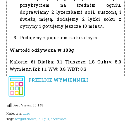
przykryciem na średnim ogniu,
doprawiamy 2 łyżeczkami soli, suszoną i
świeżą miętą, dodajemy 2 łyżki soku z
cytryny i gotujemy jeszcze 10 minut.
Podajemy z jogurtem naturalnym.
Wartość odżywcza w 100g
Kalorie:
61
Białka:
3.1
Tłuszcze:
1.8
Cukry:
8.0
Wymienniki:
1.1
WW:
0.8
WBT:
0.3
PRZELICZ WYMIENNIKI
Post Views:
10 149
Kategorie:
zupy
Tagi:
bezglutenowe
,
bulgur
,
soczewica