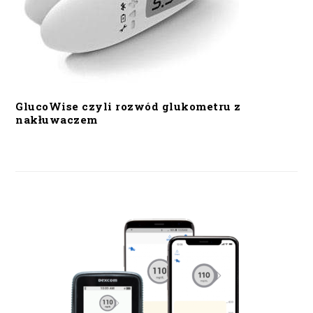
GlucoWise czyli rozwód glukometru z
nakłuwaczem