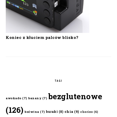
Koniec z kłuciem palców blisko?
TAGI
bezglutenowe
awokado
(7)
banany
(7)
(126)
chia
(9)
buraki
(8)
boćwina
(7)
chorizo
(6)