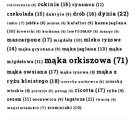
cukinia
(16)
cynamon
(11)
ciecierzyca
(6)
dynia
(22)
czekolada
(15)
drób
(16)
daktyle
(9)
kalafior
(9)
kasza jaglana
jabłka
(8)
imbir
(7)
jarmuż
(6)
(10)
krewetki
(6)
kurkuma
(6)
lowFODMAP
(6)
mango
(6)
mascarpone
(17)
mleko ryżowe
migdały
(10)
(14)
mąka jaglana
(13)
mąka
mąka gryczana
(9)
mąka orkiszowa
(71)
migdałowa
(11)
mąka owsiana
(17)
mąka z
mąka ryżowa
(8)
ryżu kleistego
(18)
orzechy
orzechy nerkowca
(6)
ricotta
(17)
ryba
(9)
włoskie
(8)
pistacje
(6)
pstrąg
(6)
sezam
(11)
tagatoza
(11)
soczewica
(9)
twaróg
(6)
ziemniaki
(10)
wegetariańskie
(7)