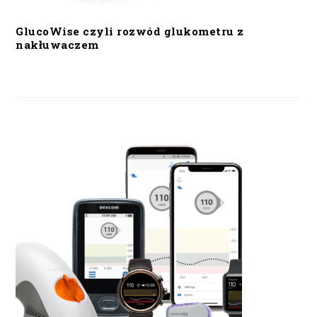
GlucoWise czyli rozwód glukometru z
nakłuwaczem