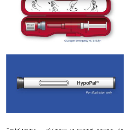
Dasiglucagon – glukagon w postaci gotowej do