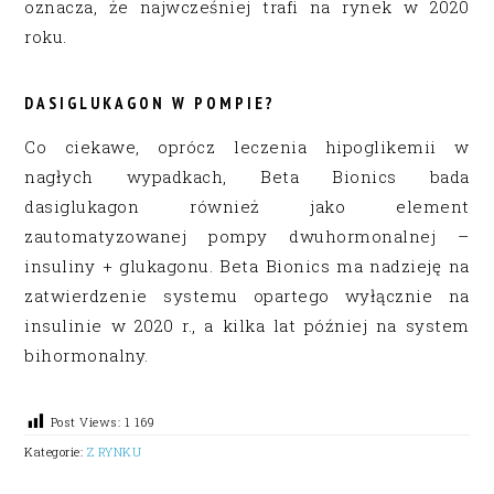
oznacza, że ​​najwcześniej trafi na rynek w 2020
roku.
DASIGLUKAGON W POMPIE?
Co ciekawe, oprócz leczenia hipoglikemii w
nagłych wypadkach, Beta Bionics bada
dasiglukagon również jako element
zautomatyzowanej pompy dwuhormonalnej –
insuliny + glukagonu. Beta Bionics ma nadzieję na
zatwierdzenie systemu opartego wyłącznie na
insulinie w 2020 r., a kilka lat później na system
bihormonalny.
Post Views:
1 169
Kategorie:
Z RYNKU