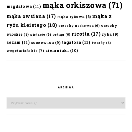
mąka orkiszowa
(71)
migdałowa
(11)
mąka owsiana
(17)
mąka z
mąka ryżowa
(8)
ryżu kleistego
(18)
orzechy
orzechy nerkowca
(6)
ricotta
(17)
ryba
(9)
włoskie
(8)
pistacje
(6)
pstrąg
(6)
sezam
(11)
tagatoza
(11)
soczewica
(9)
twaróg
(6)
ziemniaki
(10)
wegetariańskie
(7)
ARCHIWA
Archiwa