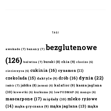
TAGI
bezglutenowe
awokado
(7)
banany
(7)
(126)
chia
(9)
buraki
(8)
boćwina
(7)
chorizo
(6)
cukinia
(16)
cynamon
(11)
ciecierzyca
(6)
dynia
(22)
czekolada
(15)
drób
(16)
daktyle
(9)
kalafior
(9)
kasza jaglana
jabłka
(8)
imbir
(7)
jarmuż
(6)
(10)
krewetki
(6)
kurkuma
(6)
lowFODMAP
(6)
mango
(6)
mascarpone
(17)
mleko ryżowe
migdały
(10)
(14)
mąka jaglana
(13)
mąka
mąka gryczana
(9)