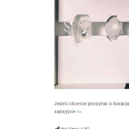
Jeżeli chcecie poczytać o funk
zajrzyjcie
tu
.
Post Views:
4 397