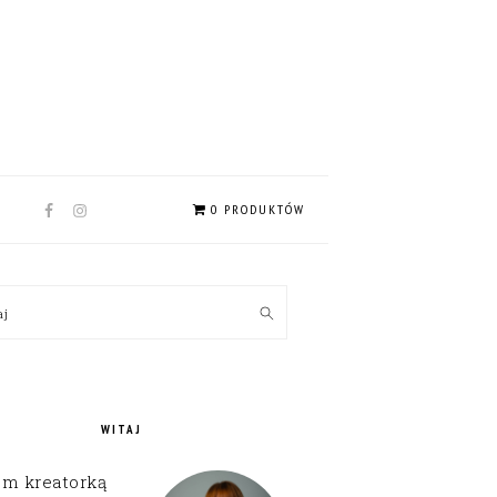
NAV
0 PRODUKTÓW
SOCIAL
MENU
MARY
kaj
EBAR
WITAJ
em kreatorką