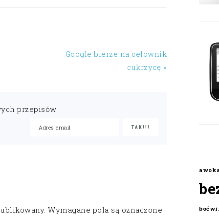
Google bierze na celownik
cukrzycę »
wych przepisów
awok
be
publikowany.
Wymagane pola są oznaczone
boćwi