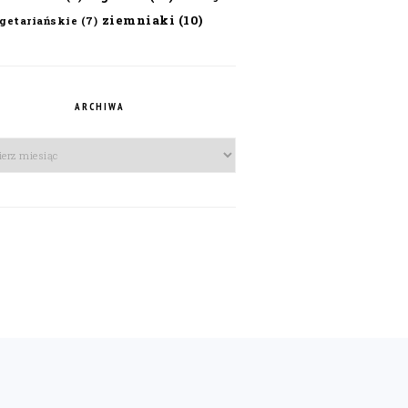
ziemniaki
(10)
getariańskie
(7)
ARCHIWA
iwa