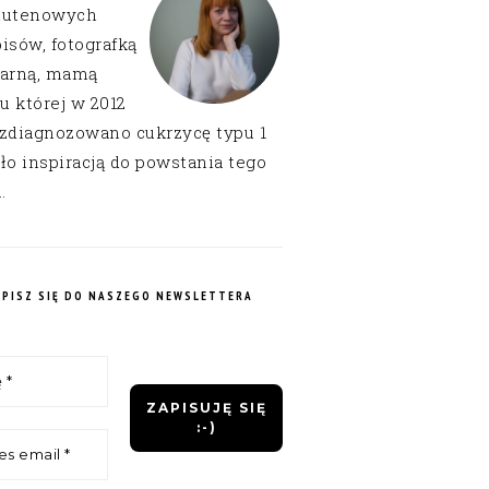
lutenowych
isów, fotografką
narną, mamą
 u której w 2012
 zdiagnozowano cukrzycę typu 1
ło inspiracją do powstania tego
.
APISZ SIĘ DO NASZEGO NEWSLETTERA