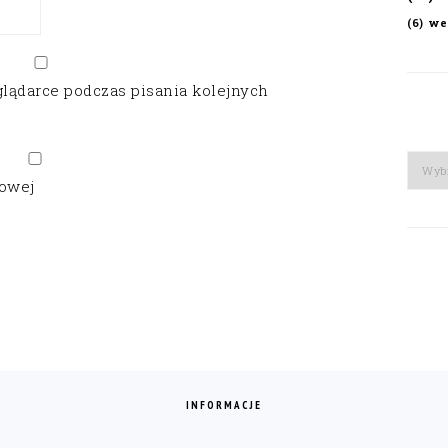
we
(6)
glądarce podczas pisania kolejnych
Arch
gowej
INFORMACJE