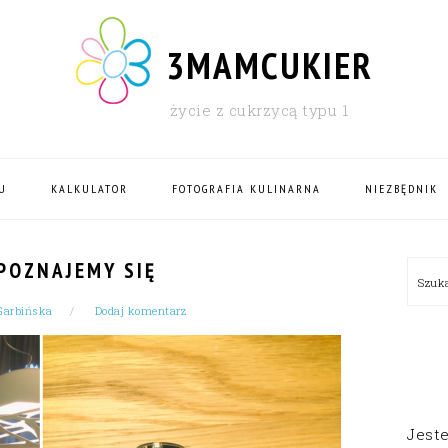
3MAMCUKIER
życie z cukrzycą typu 1
U
KALKULATOR
FOTOGRAFIA KULINARNA
NIEZBĘDNIK
PRI
POZNAJEMY SIĘ
Szu
SID
Garbińska
Dodaj komentarz
Jest