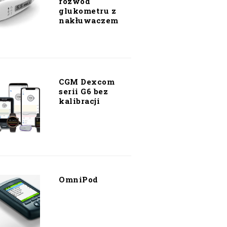
rozwód
glukometru z
nakłuwaczem
CGM Dexcom
serii G6 bez
kalibracji
OmniPod