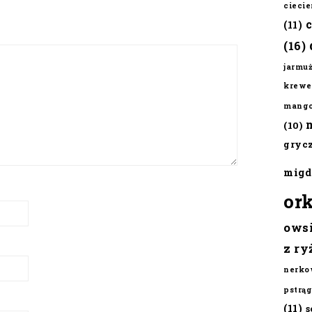
cieci
(11)
(16)
jarmu
krewe
mang
(10)
gryc
migd
or
ows
z ry
nerko
pstrąg
(11)
s