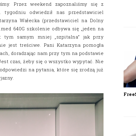
iśmy. Przez weekend zapoznaliśmy się z
tygodniu odwiedził nas przedstawiciel
tarzyna Wałecka (przedstawiciel na Dolny
imed 640G szkolenie odbywa się „jeden na
t tym samym mniej „szpitalna” jak przy
ie jest treściwe. Pani Katarzyna pomogła
ach, doradzając nam przy tym na podstawie
Jest czas, żeby się o wszystko wypytać. Nie
dpowiedzi na pytania, które się zrodzą już
jazny.
Free