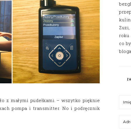
bezg
przep
kuli
Zuzi,
roku
co by
bloga
Z
dło z małymi pudełkami – wszytko pięknie
ach pompa i transmitter. No i podręcznik