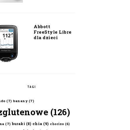
Abbott
FreeStyle Libre
dla dzieci
TAGI
ado
(7)
banany
(7)
zglutenowe
(126)
chia
(9)
buraki
(8)
na
(7)
chorizo
(6)