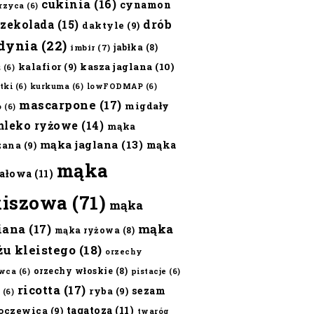
cukinia
(16)
cynamon
erzyca
(6)
czekolada
(15)
drób
daktyle
(9)
dynia
(22)
jabłka
(8)
imbir
(7)
kalafior
(9)
kasza jaglana
(10)
ż
(6)
tki
(6)
kurkuma
(6)
lowFODMAP
(6)
mascarpone
(17)
migdały
o
(6)
mleko ryżowe
(14)
mąka
mąka jaglana
(13)
mąka
zana
(9)
mąka
ałowa
(11)
kiszowa
(71)
mąka
iana
(17)
mąka
mąka ryżowa
(8)
żu kleistego
(18)
orzechy
orzechy włoskie
(8)
wca
(6)
pistacje
(6)
ricotta
(17)
sezam
ryba
(9)
(6)
tagatoza
(11)
oczewica
(9)
twaróg