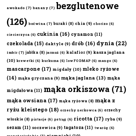
bezglutenowe
awokado
(7)
banany
(7)
(126)
chia
(9)
buraki
(8)
boćwina
(7)
chorizo
(6)
cukinia
(16)
cynamon
(11)
ciecierzyca
(6)
dynia
(22)
czekolada
(15)
drób
(16)
daktyle
(9)
kalafior
(9)
kasza jaglana
jabłka
(8)
imbir
(7)
jarmuż
(6)
(10)
krewetki
(6)
kurkuma
(6)
lowFODMAP
(6)
mango
(6)
mascarpone
(17)
mleko ryżowe
migdały
(10)
(14)
mąka jaglana
(13)
mąka
mąka gryczana
(9)
mąka orkiszowa
(71)
migdałowa
(11)
mąka owsiana
(17)
mąka z
mąka ryżowa
(8)
ryżu kleistego
(18)
orzechy
orzechy nerkowca
(6)
ricotta
(17)
ryba
(9)
włoskie
(8)
pistacje
(6)
pstrąg
(6)
sezam
(11)
tagatoza
(11)
soczewica
(9)
twaróg
(6)
ziemniaki
(10)
wegetariańskie
(7)