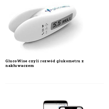
GlucoWise czyli rozwód glukometru z
nakłuwaczem