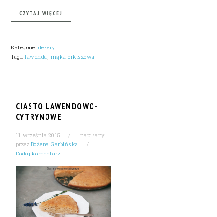
CZYTAJ WIĘCEJ
Kategorie:
desery
Tagi:
lawenda
,
mąka orkiszowa
CIASTO LAWENDOWO-
CYTRYNOWE
11 września 2015
napisany
przez
Bożena Garbińska
Dodaj komentarz