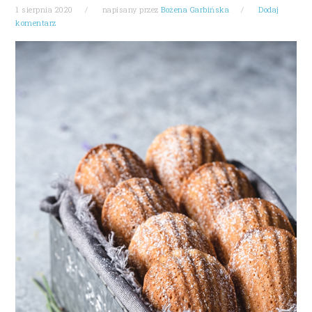
1 sierpnia 2020
napisany przez
Bożena Garbińska
Dodaj
komentarz