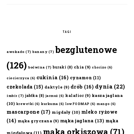
TAGI
bezglutenowe
awokado
(7)
banany
(7)
(126)
chia
(9)
buraki
(8)
boćwina
(7)
chorizo
(6)
cukinia
(16)
cynamon
(11)
ciecierzyca
(6)
dynia
(22)
czekolada
(15)
drób
(16)
daktyle
(9)
kalafior
(9)
kasza jaglana
jabłka
(8)
imbir
(7)
jarmuż
(6)
(10)
krewetki
(6)
kurkuma
(6)
lowFODMAP
(6)
mango
(6)
mascarpone
(17)
mleko ryżowe
migdały
(10)
(14)
mąka jaglana
(13)
mąka
mąka gryczana
(9)
mąka orkiszowa
(71)
migdałowa
(11)