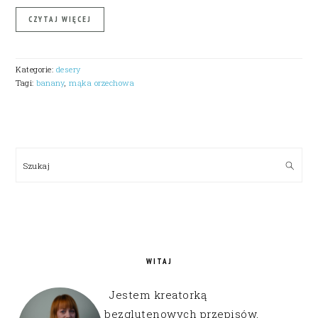
CZYTAJ WIĘCEJ
Kategorie:
desery
Tagi:
banany
,
mąka orzechowa
PRIMARY
SIDEBAR
Szukaj
WITAJ
Jestem kreatorką
bezglutenowych przepisów,