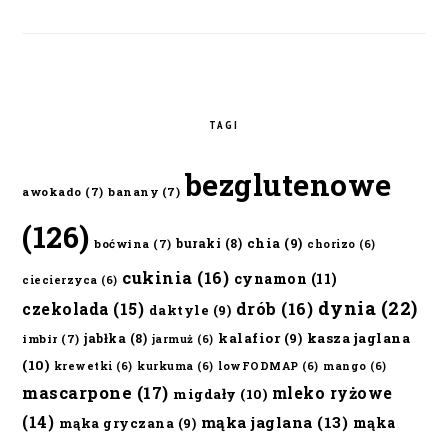
TAGI
bezglutenowe
awokado
(7)
banany
(7)
(126)
chia
(9)
buraki
(8)
boćwina
(7)
chorizo
(6)
cukinia
(16)
cynamon
(11)
ciecierzyca
(6)
dynia
(22)
czekolada
(15)
drób
(16)
daktyle
(9)
kalafior
(9)
kasza jaglana
jabłka
(8)
imbir
(7)
jarmuż
(6)
(10)
krewetki
(6)
kurkuma
(6)
lowFODMAP
(6)
mango
(6)
mascarpone
(17)
mleko ryżowe
migdały
(10)
(14)
mąka jaglana
(13)
mąka
mąka gryczana
(9)