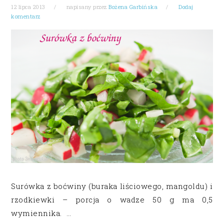
12 lipca 2013
napisany przez
Bożena Garbińska
Dodaj
komentarz
Surówka z boćwiny (buraka liściowego, mangoldu) i
rzodkiewki – porcja o wadze 50 g ma 0,5
wymiennika. …