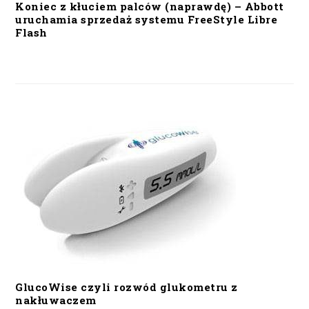
Koniec z kłuciem palców (naprawdę) – Abbott
uruchamia sprzedaż systemu FreeStyle Libre
Flash
GlucoWise czyli rozwód glukometru z
nakłuwaczem