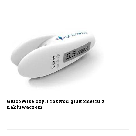
GlucoWise czyli rozwód glukometru z
nakłuwaczem