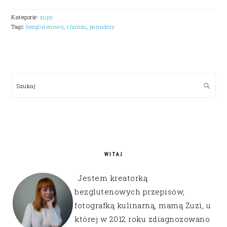
Kategorie:
zupy
Tagi:
bezglutenowe
,
chorizo
,
pomidory
PRIMARY
SIDEBAR
Szukaj
WITAJ
Jestem kreatorką
bezglutenowych przepisów,
fotografką kulinarną, mamą Zuzi, u
której w 2012 roku zdiagnozowano