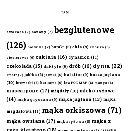
TAGI
bezglutenowe
awokado
(7)
banany
(7)
(126)
chia
(9)
buraki
(8)
boćwina
(7)
chorizo
(6)
cukinia
(16)
cynamon
(11)
ciecierzyca
(6)
dynia
(22)
czekolada
(15)
drób
(16)
daktyle
(9)
kalafior
(9)
kasza jaglana
jabłka
(8)
imbir
(7)
jarmuż
(6)
(10)
krewetki
(6)
kurkuma
(6)
lowFODMAP
(6)
mango
(6)
mascarpone
(17)
mleko ryżowe
migdały
(10)
(14)
mąka jaglana
(13)
mąka
mąka gryczana
(9)
mąka orkiszowa
(71)
migdałowa
(11)
mąka owsiana
(17)
mąka z
mąka ryżowa
(8)
ryżu kleistego
(18)
orzechy
orzechy nerkowca
(6)