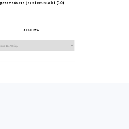
ziemniaki
(10)
getariańskie
(7)
ARCHIWA
iwa