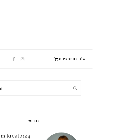
NAV
0 PRODUKTÓW
SOCIAL
MENU
MARY
kaj
EBAR
WITAJ
em kreatorką