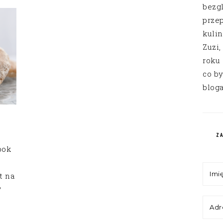
bezg
przep
kuli
Zuzi,
roku
co by
bloga
Z
bok
t na
?