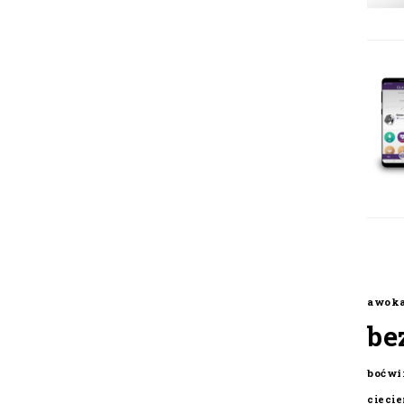
awok
be
boćwi
cieci