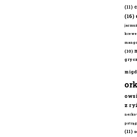
(11)
(16)
jarmu
krewe
mang
(10)
gryc
migd
or
ows
z ry
nerko
pstrąg
(11)
s