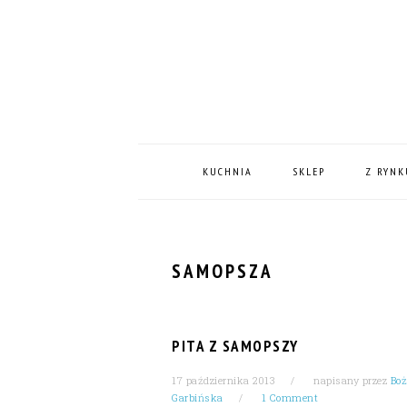
Skip
Skip
Skip
Skip
to
to
to
to
primary
content
primary
footer
navigation
sidebar
MAIN
NAVIGATION
KUCHNIA
SKLEP
Z RYNK
SAMOPSZA
PITA Z SAMOPSZY
17 października 2013
napisany przez
Bo
Garbińska
1 Comment