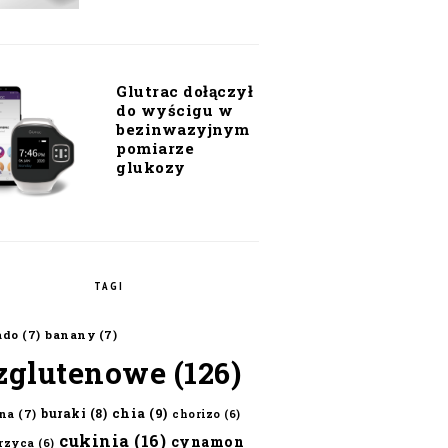
Glutrac dołączył
do wyścigu w
bezinwazyjnym
pomiarze
glukozy
TAGI
ado
(7)
banany
(7)
zglutenowe
(126)
chia
(9)
buraki
(8)
na
(7)
chorizo
(6)
cukinia
(16)
cynamon
erzyca
(6)