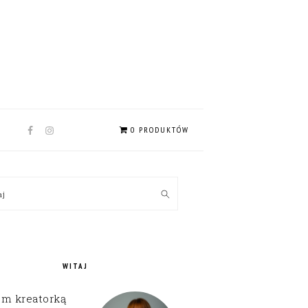
NAV
0 PRODUKTÓW
SOCIAL
MENU
MARY
kaj
EBAR
WITAJ
em kreatorką