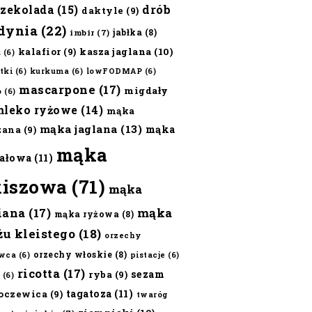
czekolada
(15)
drób
daktyle
(9)
dynia
(22)
jabłka
(8)
imbir
(7)
kalafior
(9)
kasza jaglana
(10)
ż
(6)
tki
(6)
kurkuma
(6)
lowFODMAP
(6)
mascarpone
(17)
migdały
o
(6)
mleko ryżowe
(14)
mąka
mąka jaglana
(13)
mąka
zana
(9)
mąka
ałowa
(11)
kiszowa
(71)
mąka
iana
(17)
mąka
mąka ryżowa
(8)
żu kleistego
(18)
orzechy
orzechy włoskie
(8)
wca
(6)
pistacje
(6)
ricotta
(17)
sezam
ryba
(9)
(6)
tagatoza
(11)
oczewica
(9)
twaróg