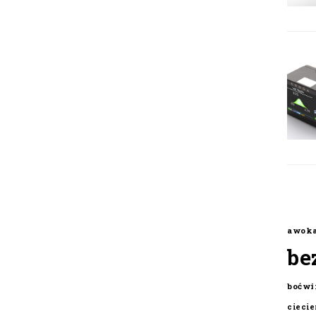
awok
be
boćwi
cieci