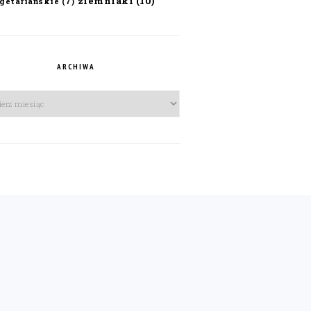
ziemniaki
(10)
getariańskie
(7)
ARCHIWA
iwa