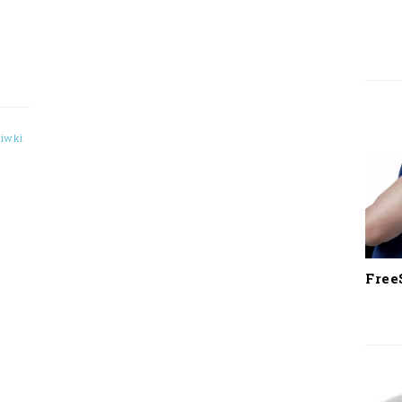
liwki
Free