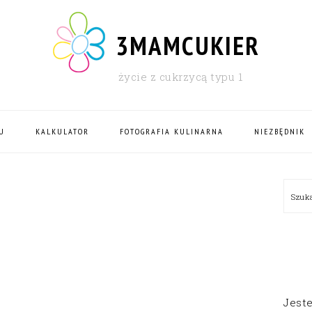
3MAMCUKIER
życie z cukrzycą typu 1
U
KALKULATOR
FOTOGRAFIA KULINARNA
NIEZBĘDNIK
PRI
Szu
SID
I
Jest