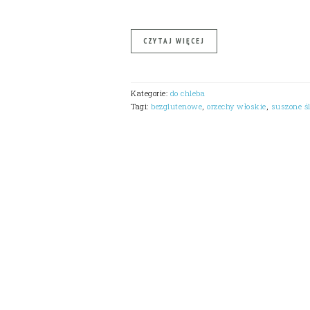
CZYTAJ WIĘCEJ
Kategorie:
do chleba
Tagi:
bezglutenowe
,
orzechy włoskie
,
suszone ś