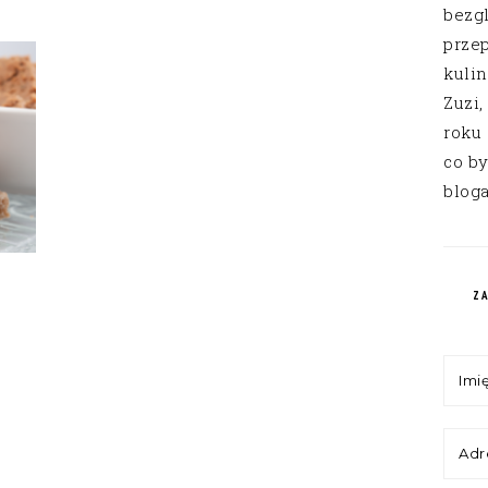
bezg
przep
kuli
Zuzi,
roku
co by
bloga
Z