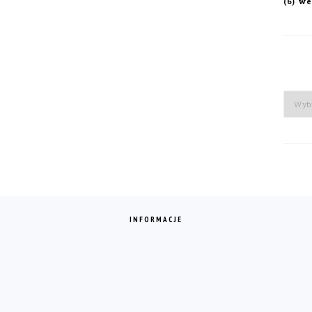
we
(6)
Arch
INFORMACJE