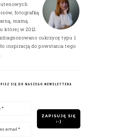
lutenowych
isów, fotografką
narną, mamą
 u której w 2012
 zdiagnozowano cukrzycę typu 1
ło inspiracją do powstania tego
.
APISZ SIĘ DO NASZEGO NEWSLETTERA