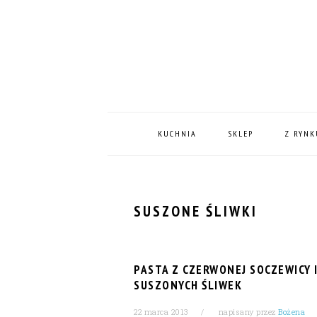
Skip
Skip
Skip
Skip
to
to
to
to
primary
content
primary
footer
navigation
sidebar
MAIN
NAVIGATION
KUCHNIA
SKLEP
Z RYNK
SUSZONE ŚLIWKI
PASTA Z CZERWONEJ SOCZEWICY 
SUSZONYCH ŚLIWEK
22 marca 2013
napisany przez
Bożena