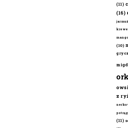
(11)
(16)
jarmu
krewe
mang
(10)
gryc
migd
or
ows
z ry
nerko
pstrąg
(11)
s