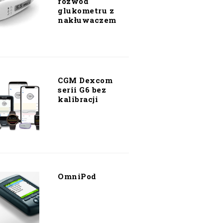
rozwód
glukometru z
nakłuwaczem
CGM Dexcom
serii G6 bez
kalibracji
OmniPod