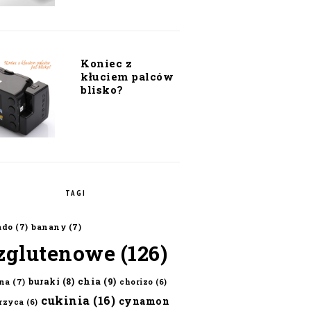
Koniec z
kłuciem palców
blisko?
TAGI
ado
(7)
banany
(7)
zglutenowe
(126)
chia
(9)
buraki
(8)
na
(7)
chorizo
(6)
cukinia
(16)
cynamon
erzyca
(6)