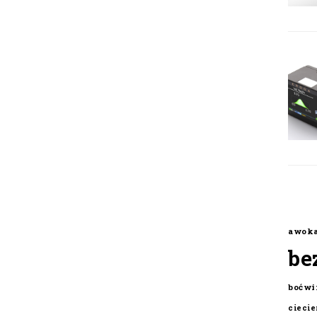
awok
be
boćwi
cieci