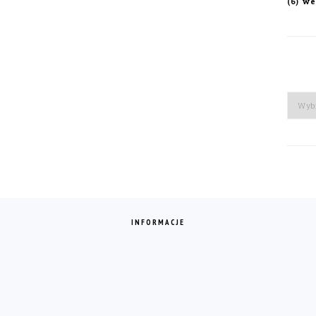
we
(6)
Arch
INFORMACJE