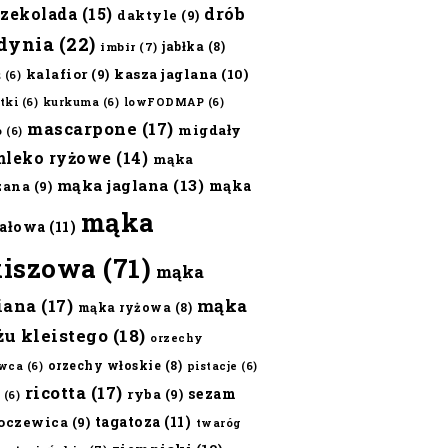
czekolada
(15)
drób
daktyle
(9)
dynia
(22)
jabłka
(8)
imbir
(7)
kalafior
(9)
kasza jaglana
(10)
ż
(6)
tki
(6)
kurkuma
(6)
lowFODMAP
(6)
mascarpone
(17)
migdały
o
(6)
mleko ryżowe
(14)
mąka
mąka jaglana
(13)
mąka
zana
(9)
mąka
ałowa
(11)
kiszowa
(71)
mąka
iana
(17)
mąka
mąka ryżowa
(8)
żu kleistego
(18)
orzechy
orzechy włoskie
(8)
wca
(6)
pistacje
(6)
ricotta
(17)
sezam
ryba
(9)
(6)
tagatoza
(11)
oczewica
(9)
twaróg