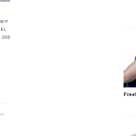
ące.
ki,
a 398
Free
owe