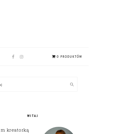
NAV
0 PRODUKTÓW
SOCIAL
MENU
MARY
kaj
EBAR
WITAJ
em kreatorką