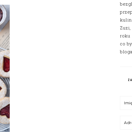
bezg
przep
kuli
Zuzi,
roku
co by
bloga
Z