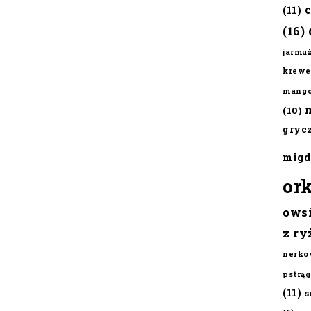
(11)
(16)
jarmu
krewe
mang
(10)
gryc
migd
or
ows
z ry
nerko
pstrąg
(11)
s