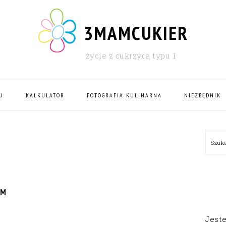
3MAMCUKIER
życie z cukrzycą typu 1
U
KALKULATOR
FOTOGRAFIA KULINARNA
NIEZBĘDNIK
PRI
Szu
SID
EM
Jest