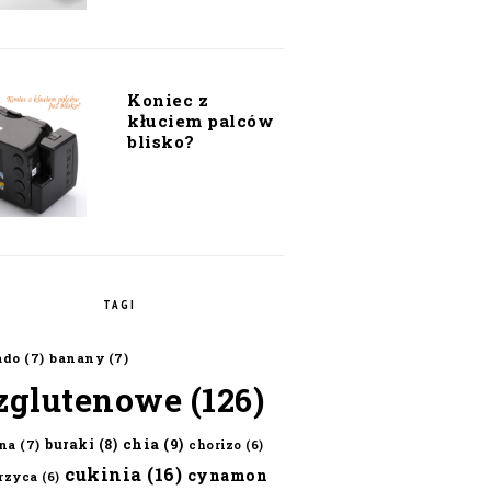
Koniec z
kłuciem palców
blisko?
TAGI
ado
(7)
banany
(7)
zglutenowe
(126)
chia
(9)
buraki
(8)
na
(7)
chorizo
(6)
cukinia
(16)
cynamon
erzyca
(6)