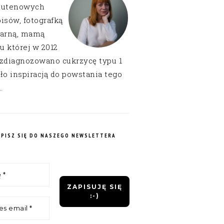
lutenowych
isów, fotografką
narną, mamą
 u której w 2012
 zdiagnozowano cukrzycę typu 1
ło inspiracją do powstania tego
.
APISZ SIĘ DO NASZEGO NEWSLETTERA