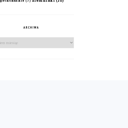
ziemniaki
(10)
getariańskie
(7)
ARCHIWA
iwa