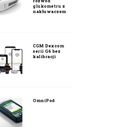
rozwód
glukometru z
nakłuwaczem
CGM Dexcom
serii G6 bez
kalibracji
OmniPod