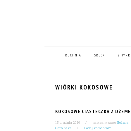
Skip
Skip
Skip
Skip
to
to
to
to
primary
content
primary
footer
navigation
sidebar
MAIN
NAVIGATION
KUCHNIA
SKLEP
Z RYNK
WIÓRKI KOKOSOWE
KOKOSOWE CIASTECZKA Z DŻEM
15 grudnia 2019
napisany przez
Bożena
Garbińska
Dodaj komentarz