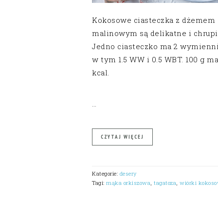
Kokosowe ciasteczka z dżemem
malinowym są delikatne i chrupi
Jedno ciasteczko ma 2 wymienni
w tym 1.5 WW i 0.5 WBT. 100 g m
kcal.
…
CZYTAJ WIĘCEJ
Kategorie:
desery
Tagi:
mąka orkiszowa
,
tagatoza
,
wiórki kokos