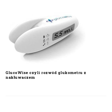
GlucoWise czyli rozwód glukometru z
nakłuwaczem