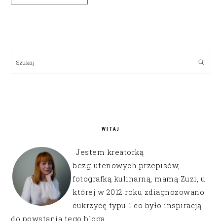
PRIMARY
SIDEBAR
Szukaj
WITAJ
Jestem kreatorką
bezglutenowych przepisów,
fotografką kulinarną, mamą Zuzi, u
której w 2012 roku zdiagnozowano
cukrzycę typu 1 co było inspiracją
do powstania tego bloga.