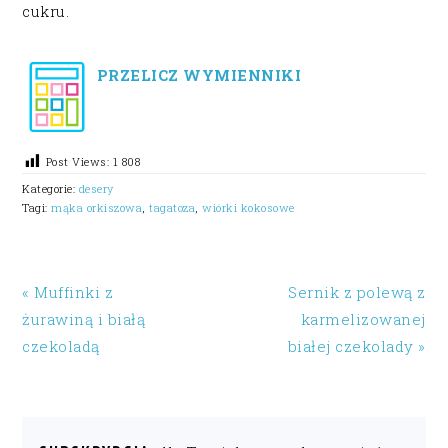
cukru.
PRZELICZ WYMIENNIKI
Post Views:
1 808
Kategorie:
desery
Tagi:
mąka orkiszowa
,
tagatoza
,
wiórki kokosowe
« Muffinki z
Sernik z polewą z
żurawiną i białą
karmelizowanej
czekoladą
białej czekolady »