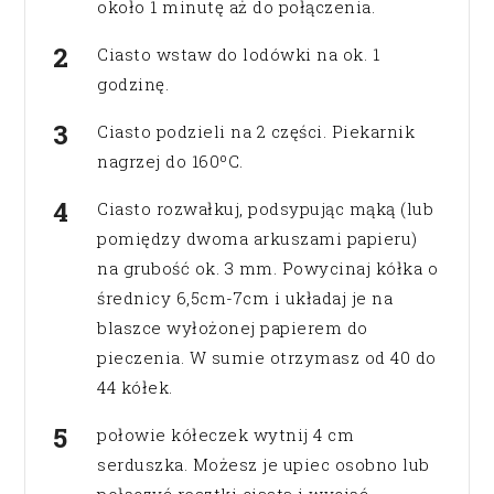
około 1 minutę aż do połączenia.
Ciasto wstaw do lodówki na ok. 1
godzinę.
Ciasto podzieli na 2 części. Piekarnik
nagrzej do 160ºC.
Ciasto rozwałkuj, podsypując mąką (lub
pomiędzy dwoma arkuszami papieru)
na grubość ok. 3 mm. Powycinaj kółka o
średnicy 6,5cm-7cm i układaj je na
blaszce wyłożonej papierem do
pieczenia. W sumie otrzymasz od 40 do
44 kółek.
połowie kółeczek wytnij 4 cm
serduszka. Możesz je upiec osobno lub