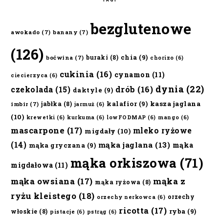
bezglutenowe
awokado
(7)
banany
(7)
(126)
chia
(9)
buraki
(8)
boćwina
(7)
chorizo
(6)
cukinia
(16)
cynamon
(11)
ciecierzyca
(6)
dynia
(22)
czekolada
(15)
drób
(16)
daktyle
(9)
kalafior
(9)
kasza jaglana
jabłka
(8)
imbir
(7)
jarmuż
(6)
(10)
krewetki
(6)
kurkuma
(6)
lowFODMAP
(6)
mango
(6)
mascarpone
(17)
mleko ryżowe
migdały
(10)
(14)
mąka jaglana
(13)
mąka
mąka gryczana
(9)
mąka orkiszowa
(71)
migdałowa
(11)
mąka owsiana
(17)
mąka z
mąka ryżowa
(8)
ryżu kleistego
(18)
orzechy
orzechy nerkowca
(6)
ricotta
(17)
ryba
(9)
włoskie
(8)
pistacje
(6)
pstrąg
(6)