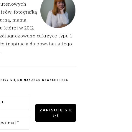
lutenowych
isów, fotografką
narną, mamą
 u której w 2012
 zdiagnozowano cukrzycę typu 1
ło inspiracją do powstania tego
.
APISZ SIĘ DO NASZEGO NEWSLETTERA