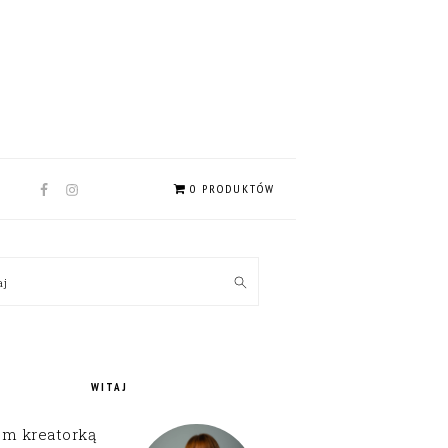
NAV
0 PRODUKTÓW
SOCIAL
MENU
MARY
kaj
EBAR
WITAJ
em kreatorką