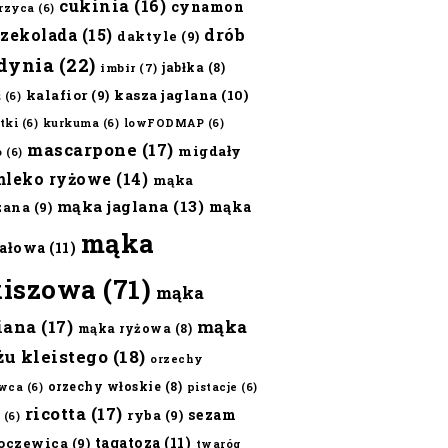
cukinia
(16)
cynamon
erzyca
(6)
czekolada
(15)
drób
daktyle
(9)
dynia
(22)
jabłka
(8)
imbir
(7)
kalafior
(9)
kasza jaglana
(10)
ż
(6)
tki
(6)
kurkuma
(6)
lowFODMAP
(6)
mascarpone
(17)
migdały
o
(6)
mleko ryżowe
(14)
mąka
mąka jaglana
(13)
mąka
zana
(9)
mąka
ałowa
(11)
kiszowa
(71)
mąka
iana
(17)
mąka
mąka ryżowa
(8)
żu kleistego
(18)
orzechy
orzechy włoskie
(8)
wca
(6)
pistacje
(6)
ricotta
(17)
sezam
ryba
(9)
(6)
tagatoza
(11)
oczewica
(9)
twaróg