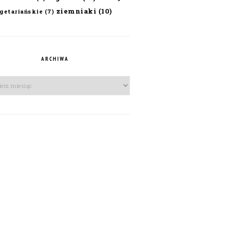
ziemniaki
(10)
getariańskie
(7)
ARCHIWA
iwa