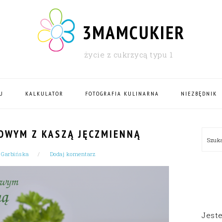
3MAMCUKIER
życie z cukrzycą typu 1
U
KALKULATOR
FOTOGRAFIA KULINARNA
NIEZBĘDNIK
PRI
NOWYM Z KASZĄ JĘCZMIENNĄ
Szu
SID
 Garbińska
Dodaj komentarz
Jest