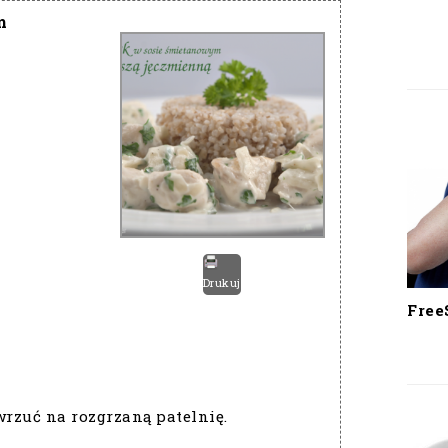
m
Drukuj
Free
wrzuć na rozgrzaną patelnię.