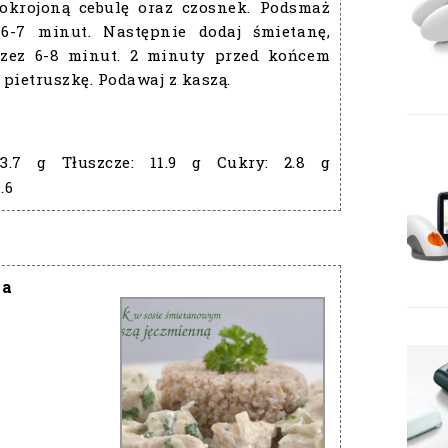
okrojoną cebulę oraz czosnek. Podsmaż
6-7 minut. Następnie dodaj śmietanę,
rzez 6-8 minut. 2 minuty przed końcem
pietruszkę. Podawaj z kaszą.
13.7 g
Tłuszcze:
11.9 g
Cukry:
2.8 g
.6
na