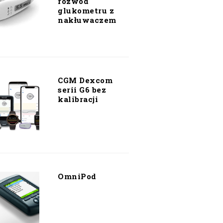
rozwód
glukometru z
nakłuwaczem
CGM Dexcom
serii G6 bez
kalibracji
OmniPod