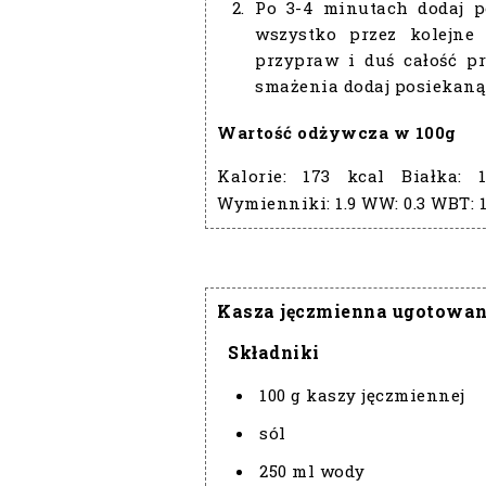
Po 3-4 minutach dodaj p
wszystko przez kolejne 
przypraw i duś całość p
smażenia dodaj posiekaną 
Wartość odżywcza w 100g
Kalorie:
173 kcal
Białka:
Wymienniki:
1.9
WW:
0.3
WBT:
1
Kasza jęczmienna ugotowa
Składniki
100 g kaszy jęczmiennej
sól
250 ml wody