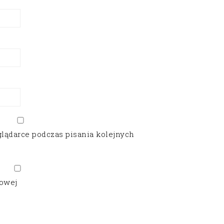
glądarce podczas pisania kolejnych
gowej