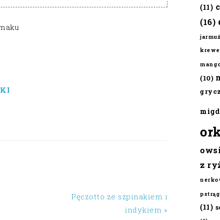
(11)
(16)
Smaku
jarmu
krewe
mang
(10)
KI
gryc
migd
or
ows
z ry
nerko
pstrąg
Pęczotto ze szpinakiem i
(11)
s
indykiem »