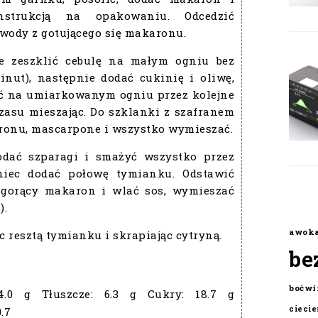
strukcją na opakowaniu. Odcedzić
wody z gotującego się makaronu.
e zeszklić cebulę na małym ogniu bez
inut), następnie dodać cukinię i oliwę,
sić na umiarkowanym ogniu przez kolejne
czasu mieszając. Do szklanki z szafranem
ronu, mascarpone i wszystko wymieszać.
odać szparagi i smażyć wszystko przez
niec dodać połowę tymianku. Odstawić
ć gorący makaron i wlać sos, wymieszać
).
awok
 resztą tymianku i skrapiając cytryną.
be
boćwi
4.0 g
Tłuszcze:
6.3 g
Cukry:
18.7 g
cieci
0.7