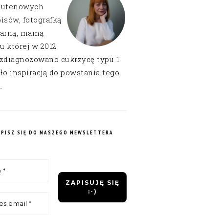
lutenowych
isów, fotografką
narną, mamą
 u której w 2012
 zdiagnozowano cukrzycę typu 1
ło inspiracją do powstania tego
.
APISZ SIĘ DO NASZEGO NEWSLETTERA