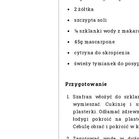
2 żółtka
szczypta soli
¼ szklanki wody z makar
45g mascarpone
cytryna do skropienia
świeży tymianek do posy
Przygotowanie
Szafran włożyć do szklan
wymieszać. Cukinię i s
plasterki. Odłamać zdrewn
łodygi pokroić na plast
Cebulę obrać i pokroić w 
Zagotować wodę w duży