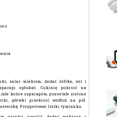
onu
pania
ki, zalać mlekiem, dodać żółtka, sól i
zparagi opłukać. Cukinię pokroić na
iałe końce szparagów, pozostałe zielone
erki, główki przekroić wzdłuż na pół.
kosteczkę. Przygotować listki tymianku.
m garnku, posolić, dodać makaron i