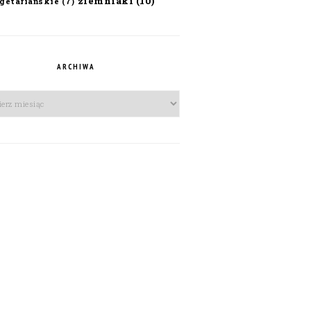
ziemniaki
(10)
getariańskie
(7)
ARCHIWA
iwa