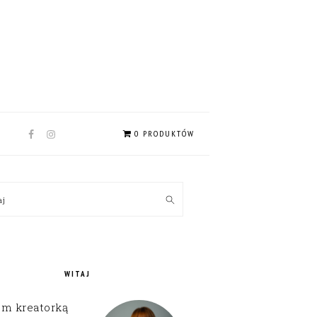
NAV
0 PRODUKTÓW
SOCIAL
MENU
MARY
kaj
EBAR
WITAJ
em kreatorką