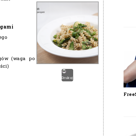
agami
ego
agów (waga po
ści)
Drukuj
Free