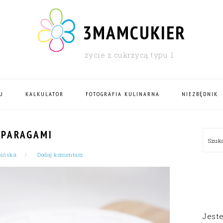
3MAMCUKIER
życie z cukrzycą typu 1
U
KALKULATOR
FOTOGRAFIA KULINARNA
NIEZBĘDNIK
PRI
ZPARAGAMI
Szu
SID
bińska
Dodaj komentarz
Jest