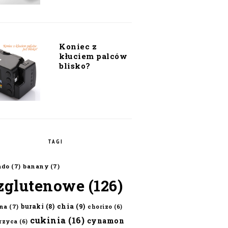
Koniec z
kłuciem palców
blisko?
TAGI
ado
(7)
banany
(7)
zglutenowe
(126)
chia
(9)
buraki
(8)
na
(7)
chorizo
(6)
cukinia
(16)
cynamon
erzyca
(6)