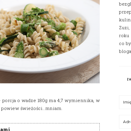
bezg
przep
kuli
Zuzi,
roku
co by
bloga
Z
– porcja o wadze 180g ma 4,7 wymiennika, w
wy powiew świeżości…mniam.
gami