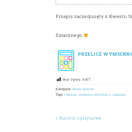
Przepis zaczerpnięty z Kwestii 
Smacznego
PRZELICZ WYMIENNI
Post Views:
6 877
Kategorie:
dania główne
Tagi:
cukinia
,
makaron orkiszowy
,
szparagi
« Risotto cytrynowe