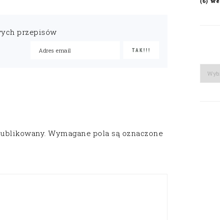
we
(6)
wych przepisów
Arch
publikowany.
Wymagane pola są oznaczone