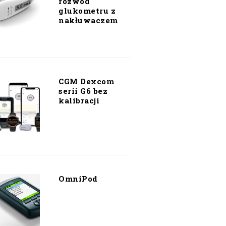
rozwód
glukometru z
nakłuwaczem
CGM Dexcom
serii G6 bez
kalibracji
OmniPod