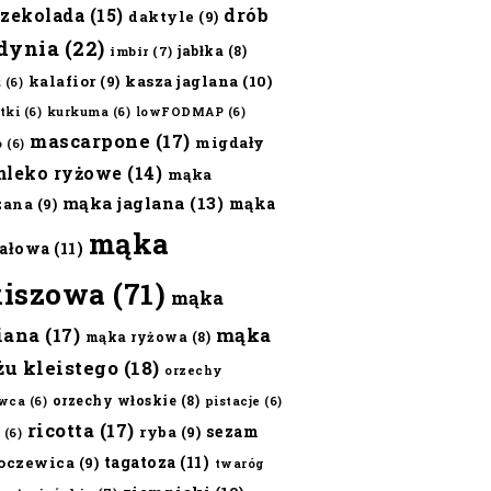
czekolada
(15)
drób
daktyle
(9)
dynia
(22)
jabłka
(8)
imbir
(7)
kalafior
(9)
kasza jaglana
(10)
ż
(6)
tki
(6)
kurkuma
(6)
lowFODMAP
(6)
mascarpone
(17)
migdały
o
(6)
mleko ryżowe
(14)
mąka
mąka jaglana
(13)
mąka
zana
(9)
mąka
ałowa
(11)
kiszowa
(71)
mąka
iana
(17)
mąka
mąka ryżowa
(8)
żu kleistego
(18)
orzechy
orzechy włoskie
(8)
wca
(6)
pistacje
(6)
ricotta
(17)
sezam
ryba
(9)
(6)
tagatoza
(11)
oczewica
(9)
twaróg