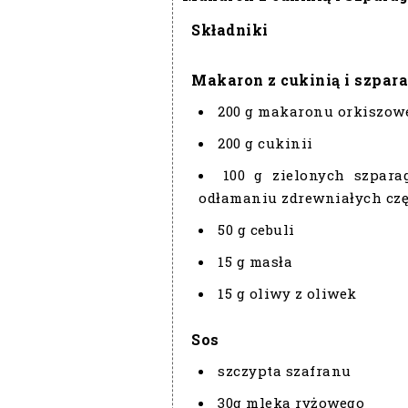
Składniki
Makaron z cukinią i szpar
200 g makaronu orkiszow
200 g cukinii
100 g zielonych szpar
odłamaniu zdrewniałych czę
50 g cebuli
15 g masła
15 g oliwy z oliwek
Sos
szczypta szafranu
30g mleka ryżowego