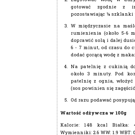
gotować zgodnie z in
pozostawiając ¼ szklanki 
W międzyczasie na maśl
rumienienia (około 5-6 m
doprawić solą i dalej du
6 - 7 minut, od czasu do 
dodać gorącą wodę z maka
Na patelnię z cukinią d
około 3 minuty. Pod ko
patelnię z ognia, włoży
(sos powinien się zagęścić
Od razu podawać posypując
Wartość odżywcza w 100g
Kalorie:
148 kcal
Białka:
Wymienniki:
2.6
WW:
1.9
WBT: