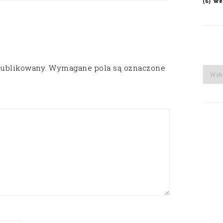
we
(6)
publikowany.
Wymagane pola są oznaczone
Arch