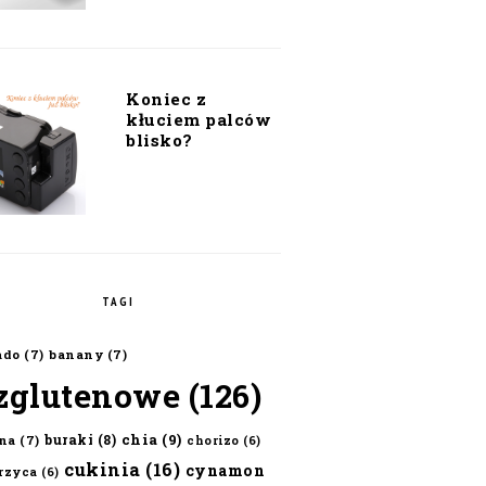
Koniec z
kłuciem palców
blisko?
TAGI
ado
(7)
banany
(7)
zglutenowe
(126)
chia
(9)
buraki
(8)
na
(7)
chorizo
(6)
cukinia
(16)
cynamon
erzyca
(6)