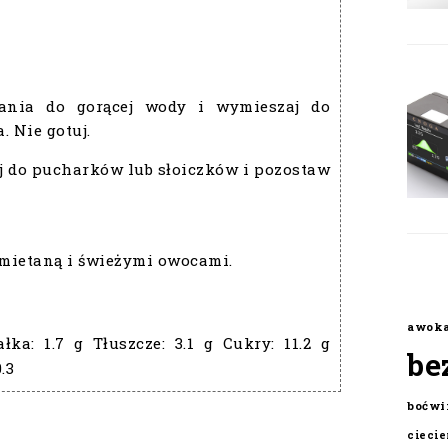
ania do gorącej wody i wymieszaj do
. Nie gotuj.
j do pucharków lub słoiczków i pozostaw
śmietaną i świeżymi owocami.
awok
ałka:
1.7 g
Tłuszcze:
3.1 g
Cukry:
11.2 g
be
0.3
boćwi
cieci