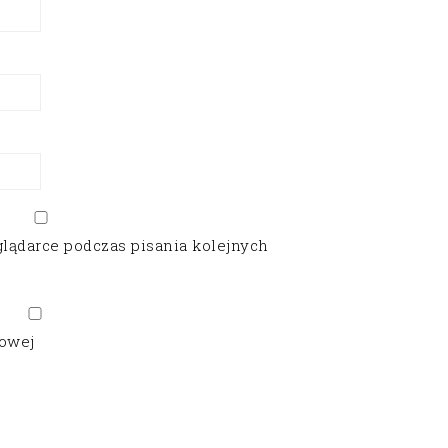
glądarce podczas pisania kolejnych
gowej