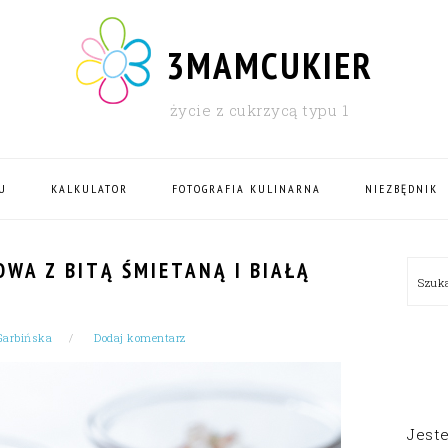
3MAMCUKIER
życie z cukrzycą typu 1
U
KALKULATOR
FOTOGRAFIA KULINARNA
NIEZBĘDNIK
PRI
WA Z BITĄ ŚMIETANĄ I BIAŁĄ
Szu
SID
Garbińska
Dodaj komentarz
Jest