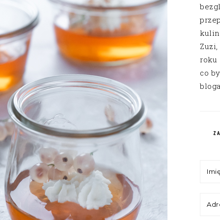
bezg
przep
kuli
Zuzi,
roku
co by
bloga
Z