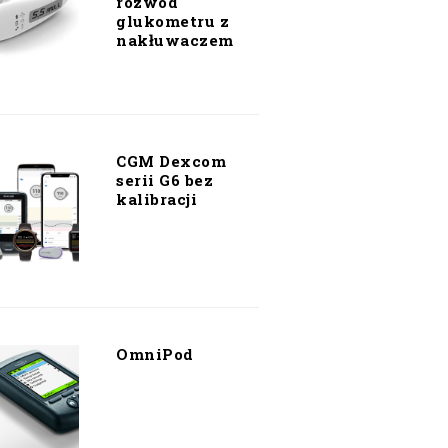
rozwód
glukometru z
nakłuwaczem
CGM Dexcom
serii G6 bez
kalibracji
OmniPod