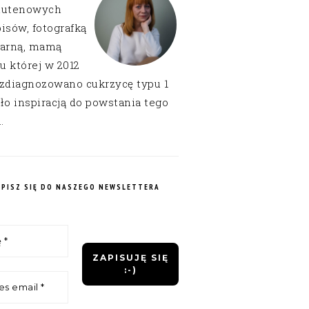
lutenowych
isów, fotografką
narną, mamą
 u której w 2012
 zdiagnozowano cukrzycę typu 1
ło inspiracją do powstania tego
.
APISZ SIĘ DO NASZEGO NEWSLETTERA