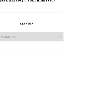
ziemniaki
(10)
getariańskie
(7)
ARCHIWA
iwa