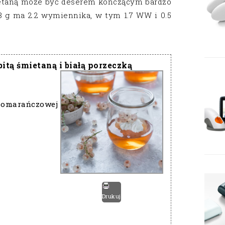
ietaną może być deserem kończącym bardzo
8 g ma 2.2 wymiennika, w tym 1.7 WW i 0.5
tą śmietaną i białą porzeczką
pomarańczowej
Drukuj