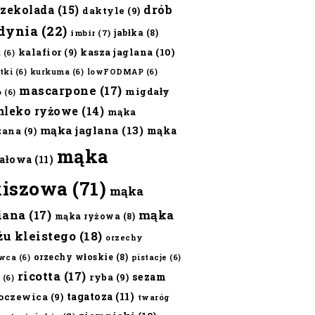
czekolada
(15)
drób
daktyle
(9)
dynia
(22)
jabłka
(8)
imbir
(7)
kalafior
(9)
kasza jaglana
(10)
ż
(6)
tki
(6)
kurkuma
(6)
lowFODMAP
(6)
mascarpone
(17)
migdały
o
(6)
mleko ryżowe
(14)
mąka
mąka jaglana
(13)
mąka
zana
(9)
mąka
ałowa
(11)
kiszowa
(71)
mąka
iana
(17)
mąka
mąka ryżowa
(8)
żu kleistego
(18)
orzechy
orzechy włoskie
(8)
wca
(6)
pistacje
(6)
ricotta
(17)
sezam
ryba
(9)
(6)
tagatoza
(11)
oczewica
(9)
twaróg