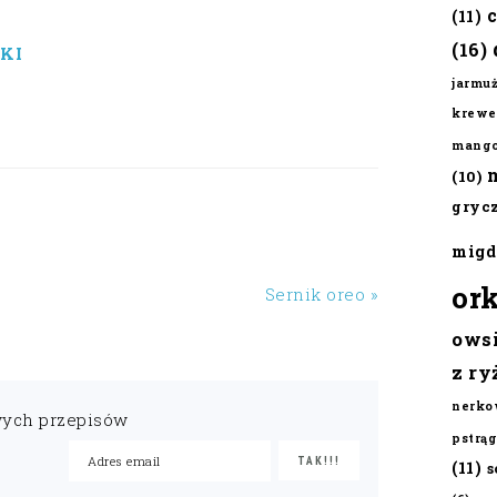
(11)
(16)
KI
jarmu
krewe
mang
(10)
gryc
migd
or
Sernik oreo »
ows
z ry
nerko
wych przepisów
pstrąg
(11)
s