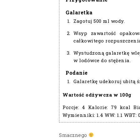
Galaretka
Zagotuj 500 ml wody.
Wsyp zawartość opakow
całkowitego rozpuszczenia
Wystudzoną galaretkę wle
w lodówce do stężenia.
Podanie
Galaretkę udekoruj ubitą 
Wartość odżywcza w 100g
Porcje:
4
Kalorie:
79 kcal
Bi
Wymienniki:
1.4
WW:
1.1
WBT:
Smacznego