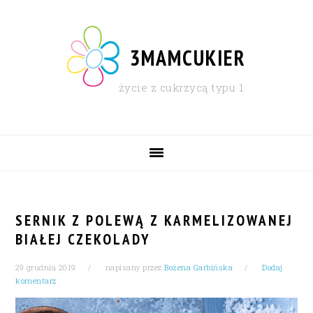
Skip
Skip
Skip
Skip
to
to
to
to
primary
content
primary
footer
3MAMCUKIER
navigation
sidebar
życie z cukrzycą typu 1
MAIN
NAVIGATION
SERNIK Z POLEWĄ Z KARMELIZOWANEJ
BIAŁEJ CZEKOLADY
29 grudnia 2019
napisany przez
Bożena Garbińska
Dodaj
komentarz