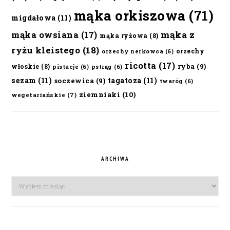
mąka orkiszowa
(71)
migdałowa
(11)
mąka owsiana
(17)
mąka z
mąka ryżowa
(8)
ryżu kleistego
(18)
orzechy
orzechy nerkowca
(6)
ricotta
(17)
ryba
(9)
włoskie
(8)
pistacje
(6)
pstrąg
(6)
sezam
(11)
tagatoza
(11)
soczewica
(9)
twaróg
(6)
ziemniaki
(10)
wegetariańskie
(7)
ARCHIWA
Archiwa