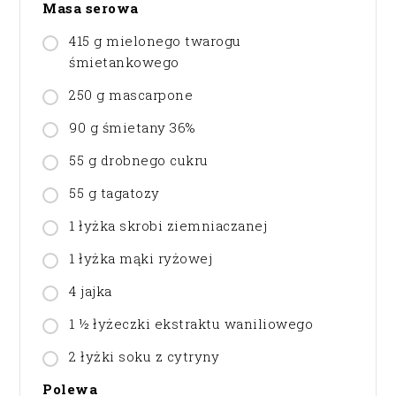
Masa serowa
415 g mielonego twarogu
śmietankowego
250 g mascarpone
90 g śmietany 36%
55 g drobnego cukru
55 g tagatozy
1 łyżka skrobi ziemniaczanej
1 łyżka mąki ryżowej
4 jajka
1 ½ łyżeczki ekstraktu waniliowego
2 łyżki soku z cytryny
Polewa