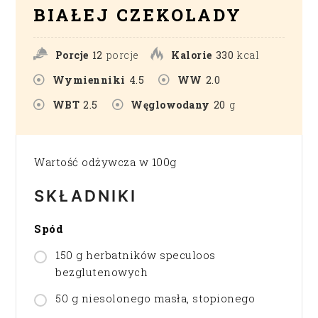
BIAŁEJ CZEKOLADY
Porcje
12
porcje
Kalorie
330
kcal
Wymienniki
4.5
WW
2.0
WBT
2.5
Węglowodany
20
g
Wartość odżywcza w 100g
SKŁADNIKI
Spód
150 g herbatników speculoos
bezglutenowych
50 g niesolonego masła, stopionego