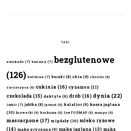
TAGI
bezglutenowe
awokado
(7)
banany
(7)
(126)
chia
(9)
buraki
(8)
boćwina
(7)
chorizo
(6)
cukinia
(16)
cynamon
(11)
ciecierzyca
(6)
dynia
(22)
czekolada
(15)
drób
(16)
daktyle
(9)
kalafior
(9)
kasza jaglana
jabłka
(8)
imbir
(7)
jarmuż
(6)
(10)
krewetki
(6)
kurkuma
(6)
lowFODMAP
(6)
mango
(6)
mascarpone
(17)
mleko ryżowe
migdały
(10)
(14)
mąka jaglana
(13)
mąka
mąka gryczana
(9)