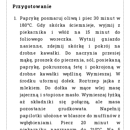
Przygotowanie
Paprykę posmaruj oliwą i piec 30 minut w
180°C. Gdy skórka ściemnieje, wyjmij z
piekarnika i włóż na 15 minut do
foliowego woreczka. Wytnij gniazdo
nasienne, zdejmij skórkę i pokrój na
drobne kawałki. Do naczynia przesiej
mąkę, proszek do pieczenia, sól, posiekaną
paprykę, pokruszoną fetę i pokrojoną w
drobne kawałki wędlinę. Wymieszaj. W
środku uformuj dołek. Roztrzep jajka z
mlekiem. Do dołka w mące wlej masę
jajeczną i stopione masło. Wymieszaj łyżką
aż składniki się połączą, ale masa
pozostanie grudkowata. Napełnij
papilotki ułożone w blaszce do muffinów z
wgłębieniami. Piecz 20 minut w
piekarniku nagrzanym do 210°C. Na 5