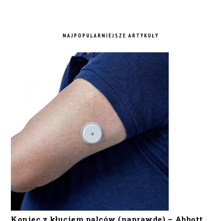
NAJPOPULARNIEJSZE ARTYKUŁY
Koniec z kłuciem palców (naprawdę) – Abbott