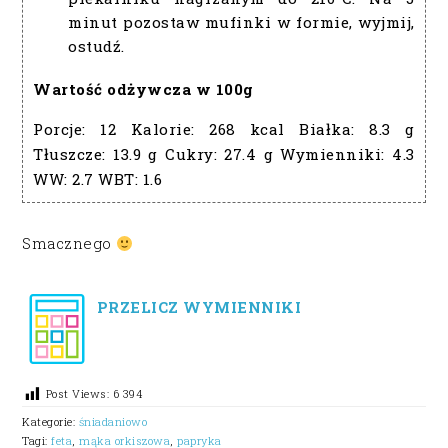
minut pozostaw mufinki w formie, wyjmij,
ostudź.
Wartość odżywcza w 100g
Porcje:
12
Kalorie:
268 kcal
Białka:
8.3 g
Tłuszcze:
13.9 g
Cukry:
27.4 g
Wymienniki:
4.3
WW:
2.7
WBT:
1.6
Smacznego
PRZELICZ WYMIENNIKI
Post Views:
6 394
Kategorie:
śniadaniowo
Tagi:
feta
,
mąka orkiszowa
,
papryka