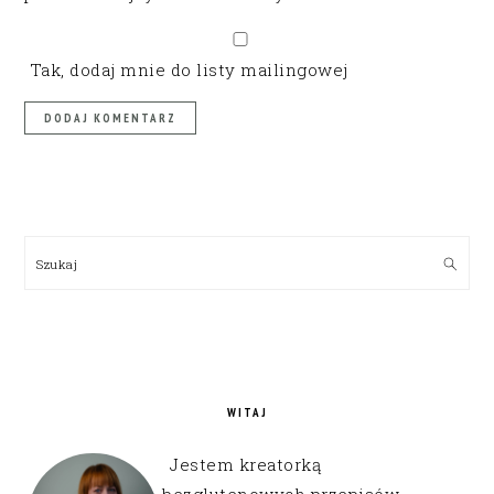
Tak, dodaj mnie do listy mailingowej
PRIMARY
SIDEBAR
Szukaj
WITAJ
Jestem kreatorką
bezglutenowych przepisów,