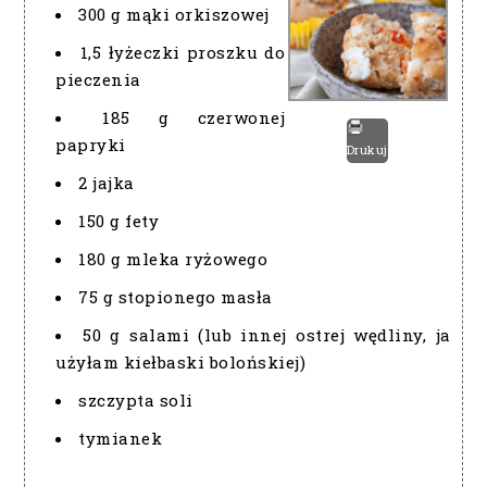
300 g mąki orkiszowej
1,5 łyżeczki proszku do
pieczenia
185 g czerwonej
papryki
Drukuj
2 jajka
150 g fety
180 g mleka ryżowego
75 g stopionego masła
50 g salami (lub innej ostrej wędliny, ja
użyłam kiełbaski bolońskiej)
szczypta soli
tymianek