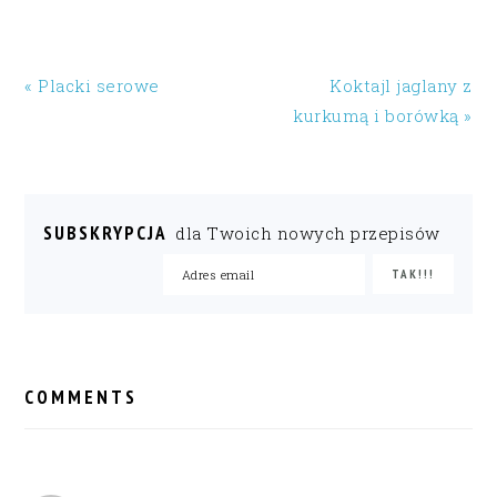
« Placki serowe
Koktajl jaglany z
kurkumą i borówką »
SUBSKRYPCJA
dla Twoich nowych przepisów
READER
INTERACTIONS
COMMENTS