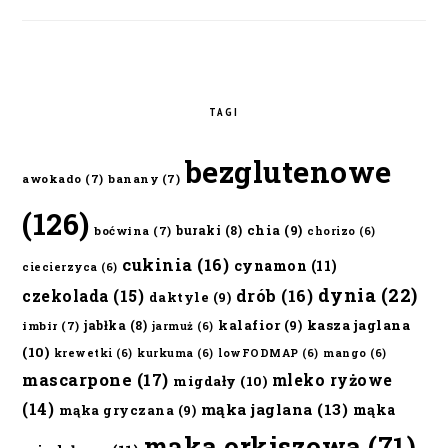
TAGI
bezglutenowe
awokado
(7)
banany
(7)
(126)
chia
(9)
buraki
(8)
boćwina
(7)
chorizo
(6)
cukinia
(16)
cynamon
(11)
ciecierzyca
(6)
dynia
(22)
czekolada
(15)
drób
(16)
daktyle
(9)
kalafior
(9)
kasza jaglana
jabłka
(8)
imbir
(7)
jarmuż
(6)
(10)
krewetki
(6)
kurkuma
(6)
lowFODMAP
(6)
mango
(6)
mascarpone
(17)
mleko ryżowe
migdały
(10)
(14)
mąka jaglana
(13)
mąka
mąka gryczana
(9)
mąka orkiszowa
(71)