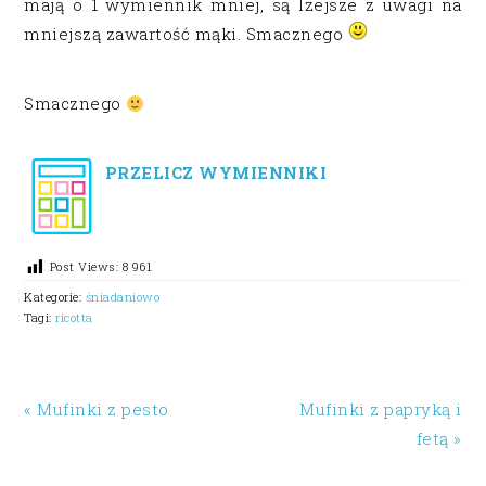
mają o 1 wymiennik mniej, są lżejsze z uwagi na
mniejszą zawartość mąki. Smacznego
Smacznego
PRZELICZ WYMIENNIKI
Post Views:
8 961
Kategorie:
śniadaniowo
Tagi:
ricotta
« Mufinki z pesto
Mufinki z papryką i
fetą »