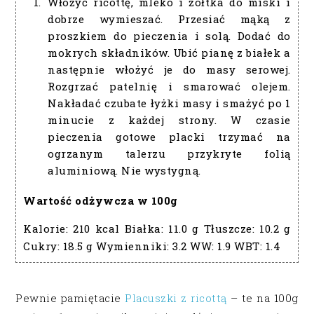
Włożyć ricottę, mleko i żółtka do miski i
dobrze wymieszać. Przesiać mąką z
proszkiem do pieczenia i solą. Dodać do
mokrych składników. Ubić pianę z białek a
następnie włożyć je do masy serowej.
Rozgrzać patelnię i smarować olejem.
Nakładać czubate łyżki masy i smażyć po 1
minucie z każdej strony. W czasie
pieczenia gotowe placki trzymać na
ogrzanym talerzu przykryte folią
aluminiową. Nie wystygną.
Wartość odżywcza w 100g
Kalorie:
210 kcal
Białka:
11.0 g
Tłuszcze:
10.2 g
Cukry:
18.5 g
Wymienniki:
3.2
WW:
1.9
WBT:
1.4
Pewnie pamiętacie
Placuszki z ricottą
– te na 100g