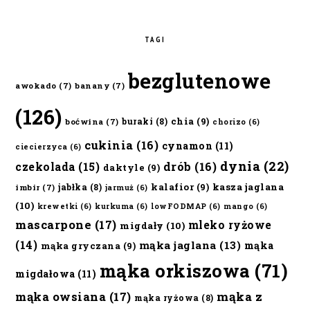
TAGI
bezglutenowe
awokado
(7)
banany
(7)
(126)
chia
(9)
buraki
(8)
boćwina
(7)
chorizo
(6)
cukinia
(16)
cynamon
(11)
ciecierzyca
(6)
dynia
(22)
czekolada
(15)
drób
(16)
daktyle
(9)
kalafior
(9)
kasza jaglana
jabłka
(8)
imbir
(7)
jarmuż
(6)
(10)
krewetki
(6)
kurkuma
(6)
lowFODMAP
(6)
mango
(6)
mascarpone
(17)
mleko ryżowe
migdały
(10)
(14)
mąka jaglana
(13)
mąka
mąka gryczana
(9)
mąka orkiszowa
(71)
migdałowa
(11)
mąka owsiana
(17)
mąka z
mąka ryżowa
(8)