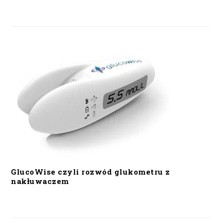
GlucoWise czyli rozwód glukometru z
nakłuwaczem