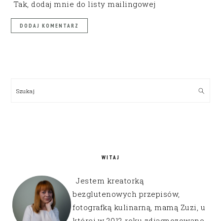
Tak, dodaj mnie do listy mailingowej
PRIMARY
SIDEBAR
Szukaj
WITAJ
Jestem kreatorką
bezglutenowych przepisów,
fotografką kulinarną, mamą Zuzi, u
której w 2012 roku zdiagnozowano