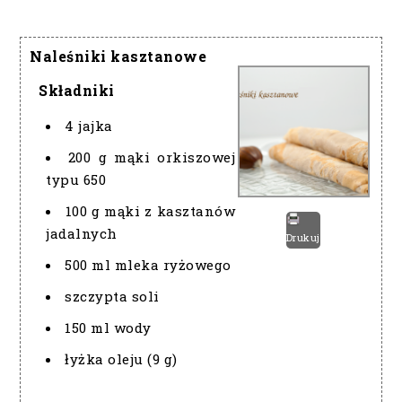
Naleśniki kasztanowe
Składniki
4 jajka
200 g mąki orkiszowej
typu 650
100 g mąki z kasztanów
jadalnych
Drukuj
500 ml mleka ryżowego
szczypta soli
150 ml wody
łyżka oleju (9 g)