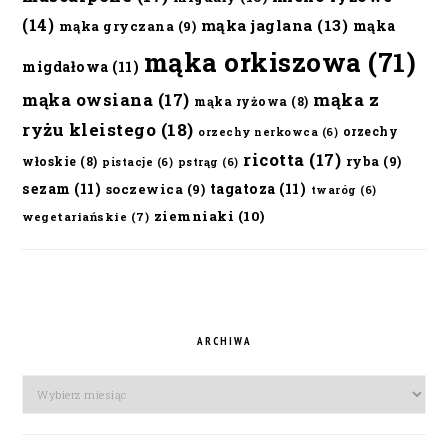
(14)
mąka jaglana
(13)
mąka
mąka gryczana
(9)
mąka orkiszowa
(71)
migdałowa
(11)
mąka owsiana
(17)
mąka z
mąka ryżowa
(8)
ryżu kleistego
(18)
orzechy
orzechy nerkowca
(6)
ricotta
(17)
ryba
(9)
włoskie
(8)
pistacje
(6)
pstrąg
(6)
sezam
(11)
tagatoza
(11)
soczewica
(9)
twaróg
(6)
ziemniaki
(10)
wegetariańskie
(7)
ARCHIWA
Archiwa