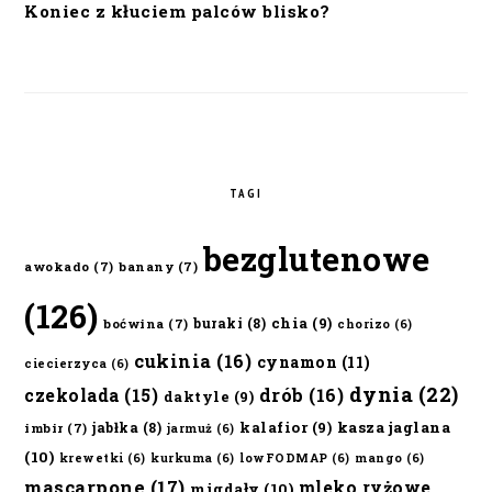
Koniec z kłuciem palców blisko?
TAGI
bezglutenowe
awokado
(7)
banany
(7)
(126)
chia
(9)
buraki
(8)
boćwina
(7)
chorizo
(6)
cukinia
(16)
cynamon
(11)
ciecierzyca
(6)
dynia
(22)
czekolada
(15)
drób
(16)
daktyle
(9)
kalafior
(9)
kasza jaglana
jabłka
(8)
imbir
(7)
jarmuż
(6)
(10)
krewetki
(6)
kurkuma
(6)
lowFODMAP
(6)
mango
(6)
mascarpone
(17)
mleko ryżowe
migdały
(10)