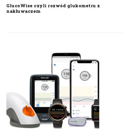
GlucoWise czyli rozwód glukometru z
nakłuwaczem