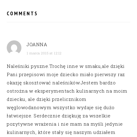
READER
INTERACTIONS
COMMENTS
JOANNA
1 marca 2015 at 12:12
Naleśniki pyszne.Trochę inne w smaku,ale dzięki
Pani przepisowi moje dziecko miało pierwszy raz
okazję skosztować naleśników.Jestem bardzo
ostrożna w eksperymentach kulinarnych na moim
dziecku, ale dzięki przelicznikom
węglowodanowym wszystko wydaje się dużo
łatwiejsze. Serdecznie dziękuję za wszelkie
pozytywne wrażenia i nie mam na myśli jedynie
kulinarnych, które stały się naszym udziałem