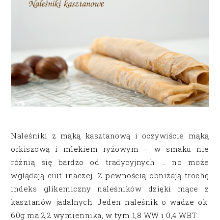
Naleśniki z mąką kasztanową i oczywiście mąką
orkiszową i mlekiem ryżowym – w smaku nie
różnią się bardzo od tradycyjnych … no może
wglądają ciut inaczej. Z pewnością obniżają trochę
indeks glikemiczny naleśników dzięki mące z
kasztanów jadalnych. Jeden naleśnik o wadze ok.
60g ma 2,2 wymiennika, w tym 1,8 WW i 0,4 WBT.