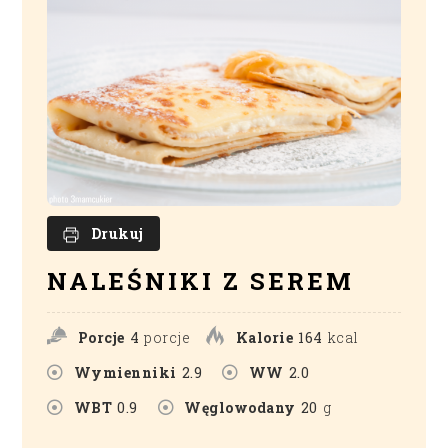
Drukuj
NALEŚNIKI Z SEREM
Porcje
4
porcje
Kalorie
164
kcal
Wymienniki
2.9
WW
2.0
WBT
0.9
Węglowodany
20
g