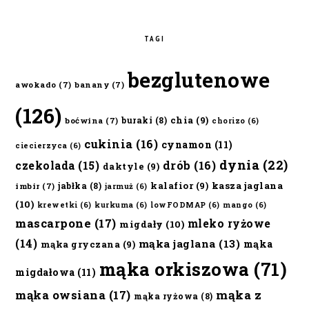
TAGI
bezglutenowe
awokado
(7)
banany
(7)
(126)
chia
(9)
buraki
(8)
boćwina
(7)
chorizo
(6)
cukinia
(16)
cynamon
(11)
ciecierzyca
(6)
dynia
(22)
czekolada
(15)
drób
(16)
daktyle
(9)
kalafior
(9)
kasza jaglana
jabłka
(8)
imbir
(7)
jarmuż
(6)
(10)
krewetki
(6)
kurkuma
(6)
lowFODMAP
(6)
mango
(6)
mascarpone
(17)
mleko ryżowe
migdały
(10)
(14)
mąka jaglana
(13)
mąka
mąka gryczana
(9)
mąka orkiszowa
(71)
migdałowa
(11)
mąka owsiana
(17)
mąka z
mąka ryżowa
(8)