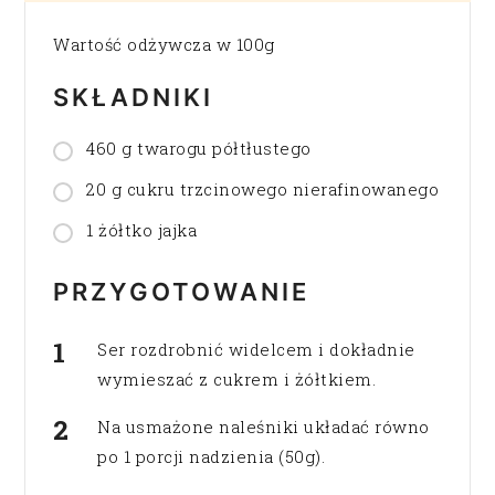
Wartość odżywcza w 100g
SKŁADNIKI
460 g twarogu półtłustego
20 g cukru trzcinowego nierafinowanego
1 żółtko jajka
PRZYGOTOWANIE
Ser rozdrobnić widelcem i dokładnie
wymieszać z cukrem i żółtkiem.
Na usmażone naleśniki układać równo
po 1 porcji nadzienia (50g).