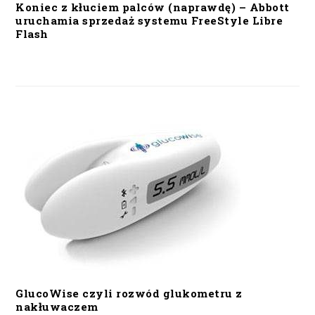
Koniec z kłuciem palców (naprawdę) – Abbott
uruchamia sprzedaż systemu FreeStyle Libre
Flash
GlucoWise czyli rozwód glukometru z
nakłuwaczem