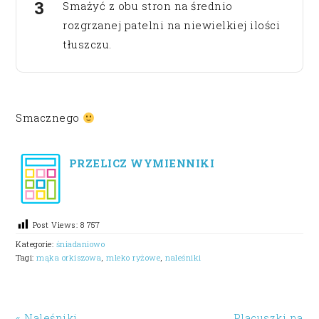
Smażyć z obu stron na średnio
rozgrzanej patelni na niewielkiej ilości
tłuszczu.
Smacznego
PRZELICZ WYMIENNIKI
Post Views:
8 757
Kategorie:
śniadaniowo
Tagi:
mąka orkiszowa
,
mleko ryżowe
,
naleśniki
« Naleśniki
Placuszki na