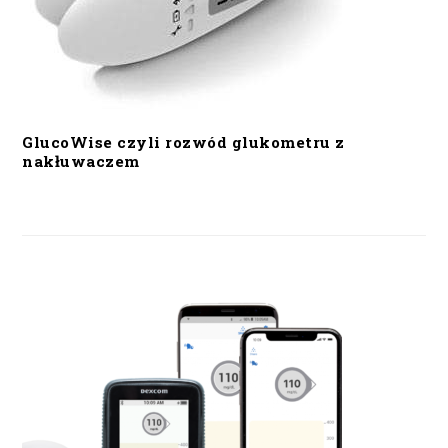
GlucoWise czyli rozwód glukometru z
nakłuwaczem