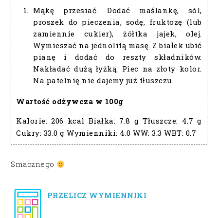
Mąkę przesiać. Dodać maślankę, sól,
proszek do pieczenia, sodę, fruktozę (lub
zamiennie cukier), żółtka jajek, olej.
Wymieszać na jednolitą masę. Z białek ubić
pianę i dodać do reszty składników.
Nakładać dużą łyżką. Piec na złoty kolor.
Na patelnię nie dajemy już tłuszczu.
Wartość odżywcza w 100g
Kalorie:
206 kcal
Białka:
7.8 g
Tłuszcze:
4.7 g
Cukry:
33.0 g
Wymienniki:
4.0
WW:
3.3
WBT:
0.7
Smacznego
PRZELICZ WYMIENNIKI