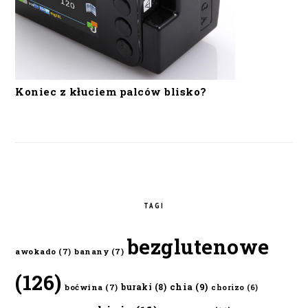
Koniec z kłuciem palców blisko?
TAGI
bezglutenowe
awokado
(7)
banany
(7)
(126)
chia
(9)
buraki
(8)
boćwina
(7)
chorizo
(6)