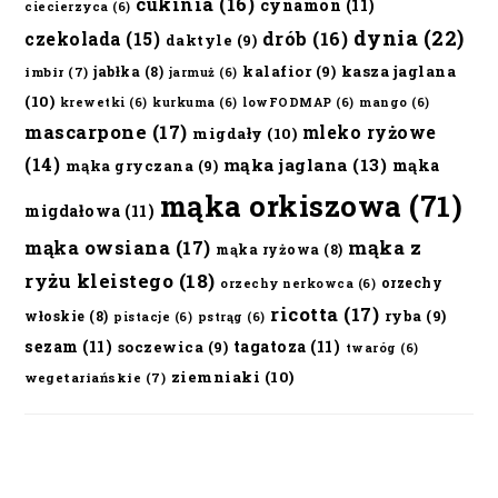
cukinia
(16)
cynamon
(11)
ciecierzyca
(6)
dynia
(22)
czekolada
(15)
drób
(16)
daktyle
(9)
kalafior
(9)
kasza jaglana
jabłka
(8)
imbir
(7)
jarmuż
(6)
(10)
krewetki
(6)
kurkuma
(6)
lowFODMAP
(6)
mango
(6)
mascarpone
(17)
mleko ryżowe
migdały
(10)
(14)
mąka jaglana
(13)
mąka
mąka gryczana
(9)
mąka orkiszowa
(71)
migdałowa
(11)
mąka owsiana
(17)
mąka z
mąka ryżowa
(8)
ryżu kleistego
(18)
orzechy
orzechy nerkowca
(6)
ricotta
(17)
ryba
(9)
włoskie
(8)
pistacje
(6)
pstrąg
(6)
sezam
(11)
tagatoza
(11)
soczewica
(9)
twaróg
(6)
ziemniaki
(10)
wegetariańskie
(7)