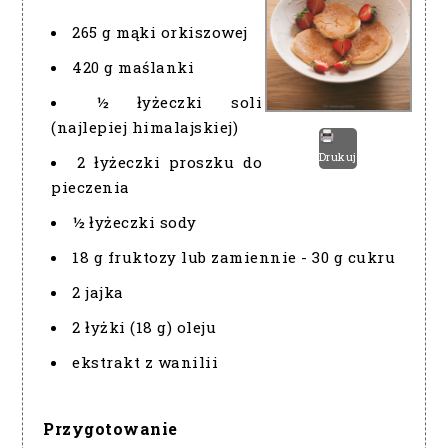
265 g mąki orkiszowej
420 g maślanki
½ łyżeczki soli
(najlepiej himalajskiej)
Drukuj
2 łyżeczki proszku do
pieczenia
½ łyżeczki sody
18 g fruktozy lub zamiennie - 30 g cukru
2 jajka
2 łyżki (18 g) oleju
ekstrakt z wanilii
Przygotowanie