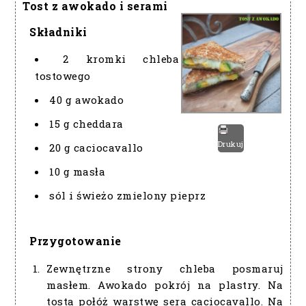
Tost z awokado i serami
Składniki
2 kromki chleba
tostowego
40 g awokado
15 g cheddara
Drukuj
20 g caciocavallo
10 g masła
sól i świeżo zmielony pieprz
Przygotowanie
Zewnętrzne strony chleba posmaruj
masłem. Awokado pokrój na plastry. Na
tosta połóż warstwę sera caciocavallo. Na