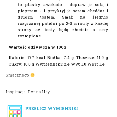
to plastry awokado - dopraw je solą i
pieprzem - i przykryj je serem cheddar i
drugim tostem. Smaż na średnio
rozgrzanej patelni po 2-3 minuty z każdej
strony aż tosty będą złociste a sery
roztopione.
Wartość odżywcza w 100g
Kalorie:
177 kcal
Białka:
7.4 g
Tłuszcze:
11.9 g
Cukry:
10.0 g
Wymienniki:
2.4
WW:
1.0
WBT:
1.4
Smacznego
Inspiracja: Donna Hay
PRZELICZ WYMIENNIKI