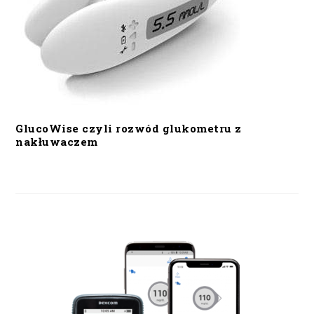
GlucoWise czyli rozwód glukometru z
nakłuwaczem