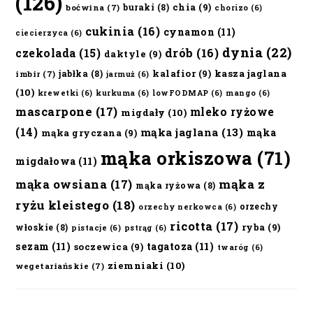
(126)
chia
(9)
buraki
(8)
boćwina
(7)
chorizo
(6)
cukinia
(16)
cynamon
(11)
ciecierzyca
(6)
dynia
(22)
czekolada
(15)
drób
(16)
daktyle
(9)
kalafior
(9)
kasza jaglana
jabłka
(8)
imbir
(7)
jarmuż
(6)
(10)
krewetki
(6)
kurkuma
(6)
lowFODMAP
(6)
mango
(6)
mascarpone
(17)
mleko ryżowe
migdały
(10)
(14)
mąka jaglana
(13)
mąka
mąka gryczana
(9)
mąka orkiszowa
(71)
migdałowa
(11)
mąka owsiana
(17)
mąka z
mąka ryżowa
(8)
ryżu kleistego
(18)
orzechy
orzechy nerkowca
(6)
ricotta
(17)
ryba
(9)
włoskie
(8)
pistacje
(6)
pstrąg
(6)
sezam
(11)
tagatoza
(11)
soczewica
(9)
twaróg
(6)
ziemniaki
(10)
wegetariańskie
(7)