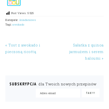
Post Views:
5 525
Kategorie:
śniadaniowo
Tagi:
awokado
« Tost z awokado i
Sałatka z quinoa
pieczoną ricottą
jarmużem i serem
haloumi »
SUBSKRYPCJA
dla Twoich nowych przepisów