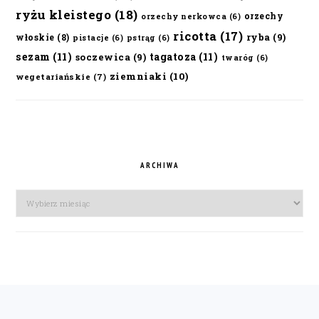
ryżu kleistego
(18)
orzechy
orzechy nerkowca
(6)
ricotta
(17)
ryba
(9)
włoskie
(8)
pistacje
(6)
pstrąg
(6)
sezam
(11)
tagatoza
(11)
soczewica
(9)
twaróg
(6)
ziemniaki
(10)
wegetariańskie
(7)
ARCHIWA
Archiwa
FOOTER