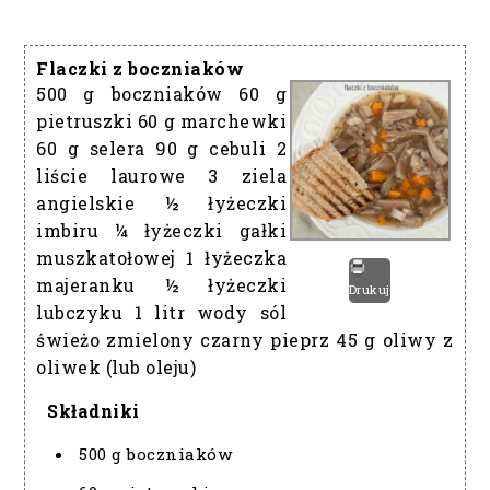
Flaczki z boczniaków
500 g boczniaków 60 g
pietruszki 60 g marchewki
60 g selera 90 g cebuli 2
liście laurowe 3 ziela
angielskie ½ łyżeczki
imbiru ¼ łyżeczki gałki
muszkatołowej 1 łyżeczka
majeranku ½ łyżeczki
Drukuj
lubczyku 1 litr wody sól
świeżo zmielony czarny pieprz 45 g oliwy z
oliwek (lub oleju)
Składniki
500 g boczniaków