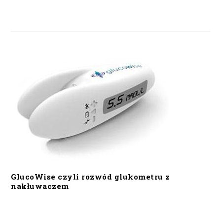
GlucoWise czyli rozwód glukometru z
nakłuwaczem