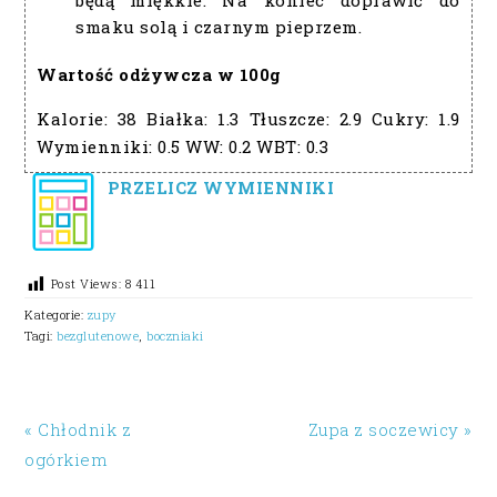
będą miękkie. Na koniec doprawić do
smaku solą i czarnym pieprzem.
Wartość odżywcza w 100g
Kalorie:
38
Białka:
1.3
Tłuszcze:
2.9
Cukry:
1.9
Wymienniki:
0.5
WW:
0.2
WBT:
0.3
PRZELICZ WYMIENNIKI
Post Views:
8 411
Kategorie:
zupy
Tagi:
bezglutenowe
,
boczniaki
« Chłodnik z
Zupa z soczewicy »
ogórkiem