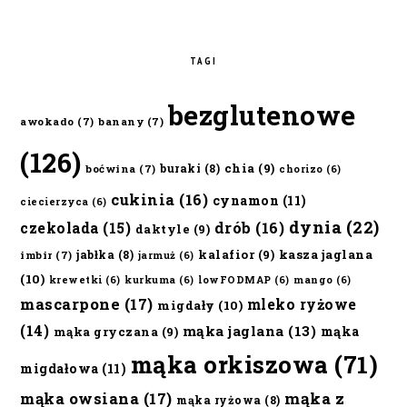
TAGI
bezglutenowe
awokado
(7)
banany
(7)
(126)
chia
(9)
buraki
(8)
boćwina
(7)
chorizo
(6)
cukinia
(16)
cynamon
(11)
ciecierzyca
(6)
dynia
(22)
czekolada
(15)
drób
(16)
daktyle
(9)
kalafior
(9)
kasza jaglana
jabłka
(8)
imbir
(7)
jarmuż
(6)
(10)
krewetki
(6)
kurkuma
(6)
lowFODMAP
(6)
mango
(6)
mascarpone
(17)
mleko ryżowe
migdały
(10)
(14)
mąka jaglana
(13)
mąka
mąka gryczana
(9)
mąka orkiszowa
(71)
migdałowa
(11)
mąka owsiana
(17)
mąka z
mąka ryżowa
(8)