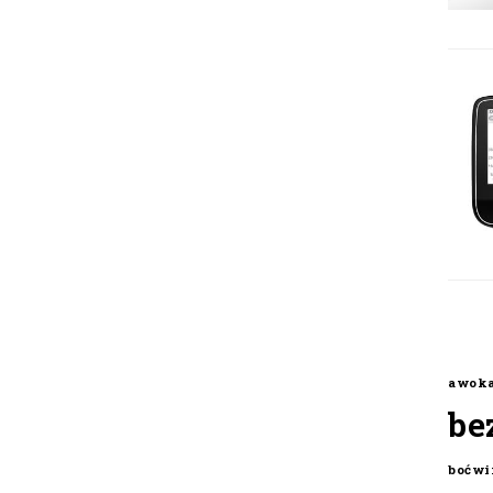
awok
be
boćwi