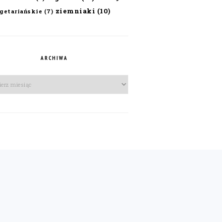
ziemniaki
(10)
getariańskie
(7)
ARCHIWA
iwa