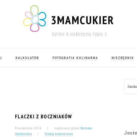
3MAMCUKIER
życie z cukrzycą typu 1
U
KALKULATOR
FOTOGRAFIA KULINARNA
NIEZBĘDNIK
PRI
Szu
SID
FLACZKI Z BOCZNIAKÓW
8 września 2014
napisany przez
Bożena
Jest
Garbińska
Dodaj komentarz