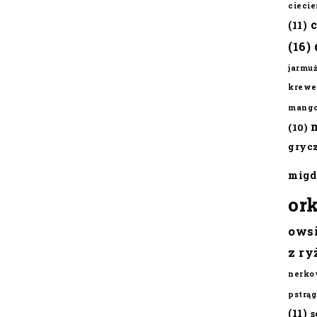
cieci
(11)
(16)
jarmu
krewe
mang
(10)
gryc
migd
or
ows
z ry
nerko
pstrąg
(11)
s