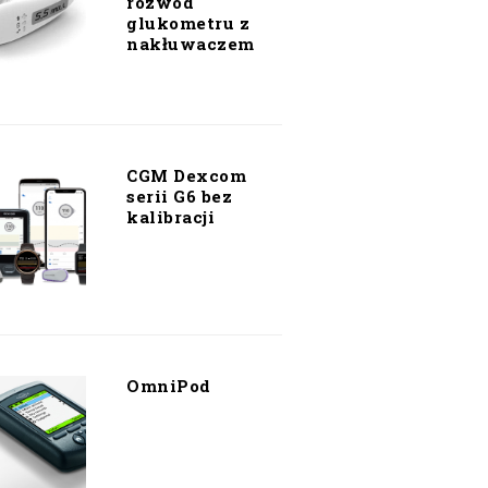
rozwód
glukometru z
nakłuwaczem
CGM Dexcom
serii G6 bez
kalibracji
OmniPod