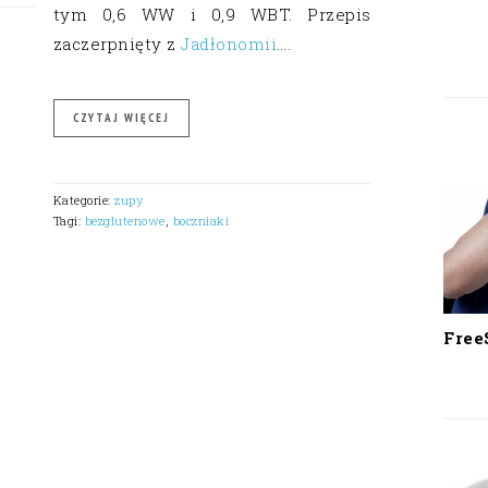
tym 0,6 WW i 0,9 WBT. Przepis
zaczerpnięty z
Jadłonomii
….
CZYTAJ WIĘCEJ
Kategorie:
zupy
Tagi:
bezglutenowe
,
boczniaki
Free