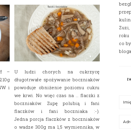
bezg
przep
kuli
Zuzi,
roku
co by
bloga
ff –
U ludzi chorych na cukrzycę
210g
długotrwałe spożywanie boczniaków
Z
WW i
powoduje obniżenie poziomu cukru
we krwi. No więc czas na … flaczki z
boczniaków. Zupę polubią i fani
flaczków i fani boczniaka :-).
Jedna porcja flaczków z boczniaków
o wadze 300g ma 1,5 wymiennika, w