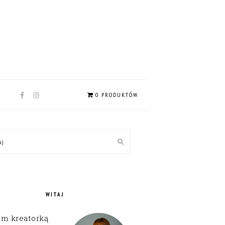
NAV
0 PRODUKTÓW
SOCIAL
MENU
MARY
kaj
EBAR
WITAJ
em kreatorką