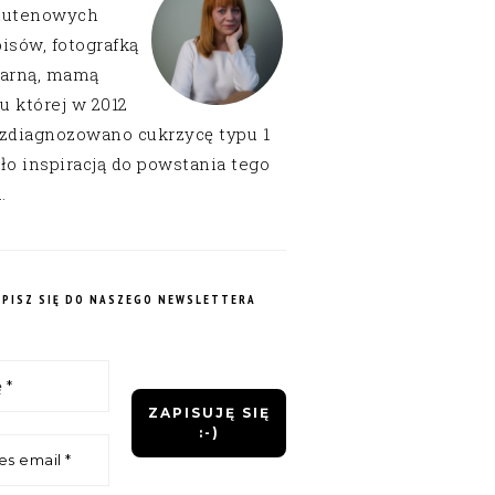
lutenowych
isów, fotografką
narną, mamą
 u której w 2012
 zdiagnozowano cukrzycę typu 1
ło inspiracją do powstania tego
.
APISZ SIĘ DO NASZEGO NEWSLETTERA