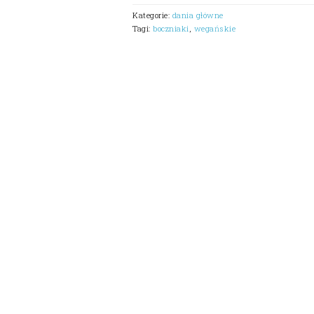
Kategorie:
dania główne
Tagi:
boczniaki
,
wegańskie