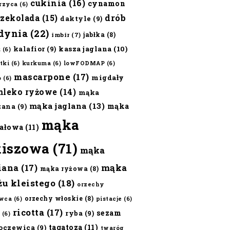
cukinia
(16)
cynamon
erzyca
(6)
czekolada
(15)
drób
daktyle
(9)
dynia
(22)
jabłka
(8)
imbir
(7)
kalafior
(9)
kasza jaglana
(10)
ż
(6)
tki
(6)
kurkuma
(6)
lowFODMAP
(6)
mascarpone
(17)
migdały
o
(6)
mleko ryżowe
(14)
mąka
mąka jaglana
(13)
mąka
zana
(9)
mąka
ałowa
(11)
kiszowa
(71)
mąka
iana
(17)
mąka
mąka ryżowa
(8)
żu kleistego
(18)
orzechy
orzechy włoskie
(8)
wca
(6)
pistacje
(6)
ricotta
(17)
sezam
ryba
(9)
(6)
tagatoza
(11)
oczewica
(9)
twaróg