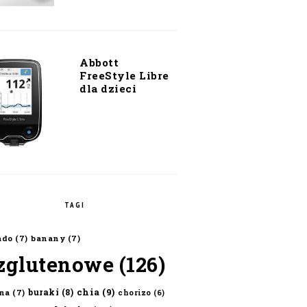
Abbott
FreeStyle Libre
dla dzieci
TAGI
ado
(7)
banany
(7)
zglutenowe
(126)
chia
(9)
buraki
(8)
na
(7)
chorizo
(6)