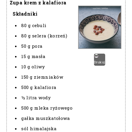
Zupa krem z kalafiora
Składniki
80 g cebuli
80 g selera (korzeń)
50 g pora
15 g masła
Drukuj
10 g oliwy
150 g ziemniaków
500 g kalafiora
½ litra wody
500 g mleka ryżowego
gałka muszkatołowa
sól himalajska