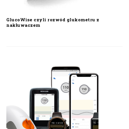
GlucoWise czyli rozwód glukometru z
nakłuwaczem