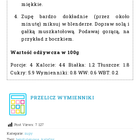
miękkie.
Zupę bardzo dokładnie (przez około
minutę) miksuj w blenderze. Dopraw solą i
gałką muszkatołową. Podawaj gorącą, na
przykład z boczkiem.
Wartość odżywcza w 100g
Porcje:
4
Kalorie:
44
Białka:
1.2
Tłuszcze:
1.8
Cukry:
5.9
Wymienniki:
0.8
WW:
0.6
WBT:
0.2
PRZELICZ WYMIENNIKI
Post Views:
7 127
Kategorie:
zupy
Tagi:
bezglutenowe
,
kalafior