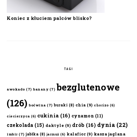
Koniec z kłuciem palców blisko?
TAGI
bezglutenowe
awokado
(7)
banany
(7)
(126)
chia
(9)
buraki
(8)
boćwina
(7)
chorizo
(6)
cukinia
(16)
cynamon
(11)
ciecierzyca
(6)
dynia
(22)
czekolada
(15)
drób
(16)
daktyle
(9)
kalafior
(9)
kasza jaglana
jabłka
(8)
imbir
(7)
jarmuż
(6)