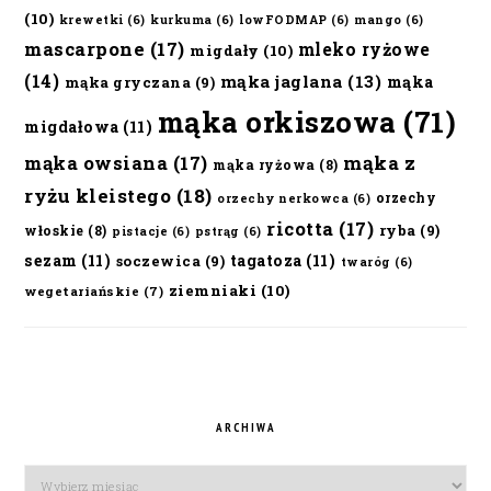
(10)
krewetki
(6)
kurkuma
(6)
lowFODMAP
(6)
mango
(6)
mascarpone
(17)
mleko ryżowe
migdały
(10)
(14)
mąka jaglana
(13)
mąka
mąka gryczana
(9)
mąka orkiszowa
(71)
migdałowa
(11)
mąka owsiana
(17)
mąka z
mąka ryżowa
(8)
ryżu kleistego
(18)
orzechy
orzechy nerkowca
(6)
ricotta
(17)
ryba
(9)
włoskie
(8)
pistacje
(6)
pstrąg
(6)
sezam
(11)
tagatoza
(11)
soczewica
(9)
twaróg
(6)
ziemniaki
(10)
wegetariańskie
(7)
ARCHIWA
Archiwa