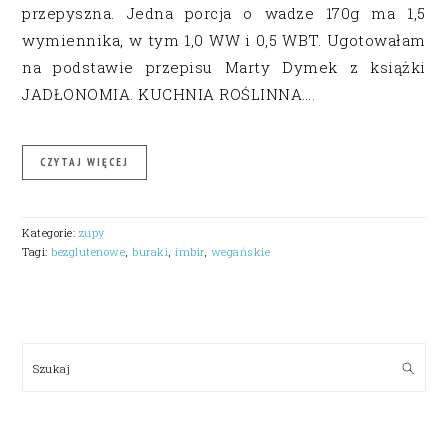
przepyszna. Jedna porcja o wadze 170g ma 1,5
wymiennika, w tym 1,0 WW i 0,5 WBT. Ugotowałam
na podstawie przepisu Marty Dymek z książki
JADŁONOMIA. KUCHNIA ROŚLINNA….
CZYTAJ WIĘCEJ
Kategorie:
zupy
Tagi:
bezglutenowe
,
buraki
,
imbir
,
wegańskie
PRIMARY
SIDEBAR
Szukaj