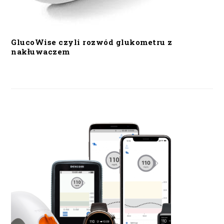
GlucoWise czyli rozwód glukometru z
nakłuwaczem