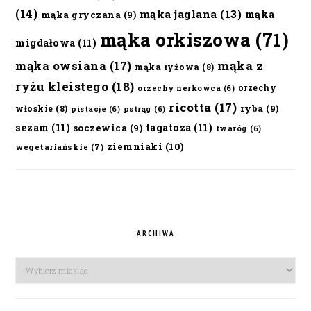
(14)
mąka jaglana
(13)
mąka
mąka gryczana
(9)
mąka orkiszowa
(71)
migdałowa
(11)
mąka owsiana
(17)
mąka z
mąka ryżowa
(8)
ryżu kleistego
(18)
orzechy
orzechy nerkowca
(6)
ricotta
(17)
ryba
(9)
włoskie
(8)
pistacje
(6)
pstrąg
(6)
sezam
(11)
tagatoza
(11)
soczewica
(9)
twaróg
(6)
ziemniaki
(10)
wegetariańskie
(7)
ARCHIWA
Archiwa