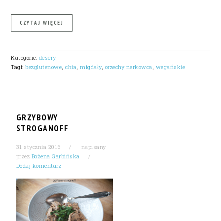
CZYTAJ WIĘCEJ
Kategorie:
desery
Tagi:
bezglutenowe
,
chia
,
migdały
,
orzechy nerkowca
,
wegańskie
GRZYBOWY
STROGANOFF
31 stycznia 2016
napisany
przez
Bożena Garbińska
Dodaj komentarz