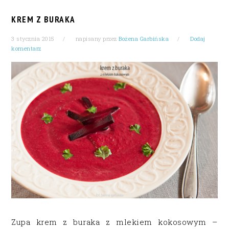
KREM Z BURAKA
3 stycznia 2015
napisany przez
Bożena Garbińska
Dodaj
komentarz
Zupa krem z buraka z mlekiem kokosowym –