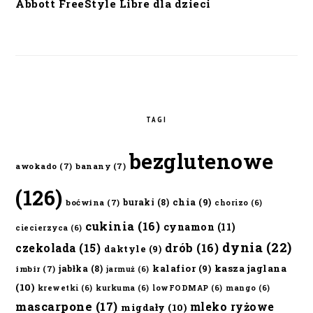
Abbott FreeStyle Libre dla dzieci
TAGI
bezglutenowe
awokado
(7)
banany
(7)
(126)
chia
(9)
buraki
(8)
boćwina
(7)
chorizo
(6)
cukinia
(16)
cynamon
(11)
ciecierzyca
(6)
dynia
(22)
czekolada
(15)
drób
(16)
daktyle
(9)
kalafior
(9)
kasza jaglana
jabłka
(8)
imbir
(7)
jarmuż
(6)
(10)
krewetki
(6)
kurkuma
(6)
lowFODMAP
(6)
mango
(6)
mascarpone
(17)
mleko ryżowe
migdały
(10)