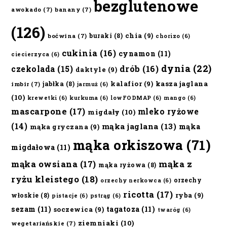
bezglutenowe
awokado
(7)
banany
(7)
(126)
chia
(9)
buraki
(8)
boćwina
(7)
chorizo
(6)
cukinia
(16)
cynamon
(11)
ciecierzyca
(6)
dynia
(22)
czekolada
(15)
drób
(16)
daktyle
(9)
kalafior
(9)
kasza jaglana
jabłka
(8)
imbir
(7)
jarmuż
(6)
(10)
krewetki
(6)
kurkuma
(6)
lowFODMAP
(6)
mango
(6)
mascarpone
(17)
mleko ryżowe
migdały
(10)
(14)
mąka jaglana
(13)
mąka
mąka gryczana
(9)
mąka orkiszowa
(71)
migdałowa
(11)
mąka owsiana
(17)
mąka z
mąka ryżowa
(8)
ryżu kleistego
(18)
orzechy
orzechy nerkowca
(6)
ricotta
(17)
ryba
(9)
włoskie
(8)
pistacje
(6)
pstrąg
(6)
sezam
(11)
tagatoza
(11)
soczewica
(9)
twaróg
(6)
ziemniaki
(10)
wegetariańskie
(7)