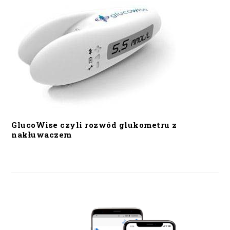
GlucoWise czyli rozwód glukometru z
nakłuwaczem