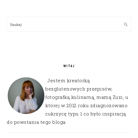
PRIMARY
SIDEBAR
Szukaj
WITAJ
Jestem kreatorką
bezglutenowych przepisów,
fotografką kulinarną, mamą Zuzi, u
której w 2012 roku zdiagnozowano
cukrzycę typu 1 co było inspiracją
do powstania tego bloga.