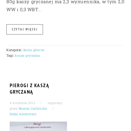
80g kaszy gryczanej ma 2,3 wymiennika, w tym 2,0
WW i 0,3 WBT….
CZYTAJ WIĘCEJ
Kategorie:
dania główne
Tagi:
kasza gryczana
PIEROGI Z KASZĄ
GRYCZANĄ
4 kwietnia 2013
napisany
przez
Bożena Garbińska
Dodaj komentarz