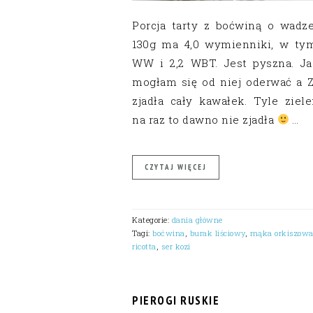
Porcja tarty z boćwiną o wadze
130g ma 4,0 wymienniki, w tym
WW i 2,2 WBT. Jest pyszna. Ja
mogłam się od niej oderwać a Z
zjadła cały kawałek. Tyle ziele
na raz to dawno nie zjadła
…
CZYTAJ WIĘCEJ
Kategorie:
dania główne
Tagi:
boćwina
,
burak liściowy
,
mąka orkiszow
ricotta
,
ser kozi
PIEROGI RUSKIE