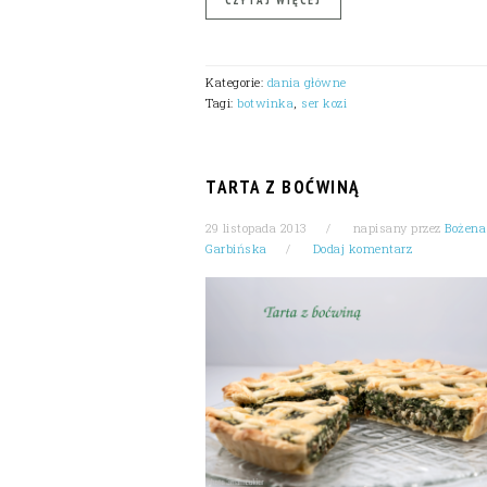
Kategorie:
dania główne
Tagi:
botwinka
,
ser kozi
TARTA Z BOĆWINĄ
29 listopada 2013
napisany przez
Bożena
Garbińska
Dodaj komentarz