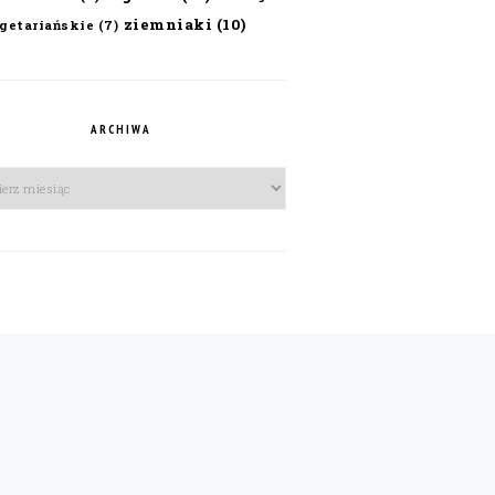
ziemniaki
(10)
getariańskie
(7)
ARCHIWA
iwa