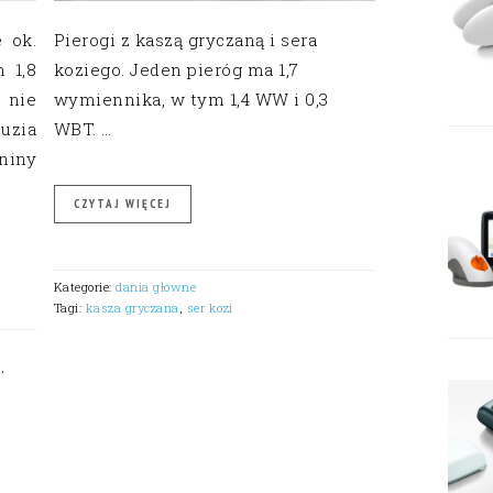
 ok.
Pierogi z kaszą gryczaną i sera
 1,8
koziego. Jeden pieróg ma 1,7
 nie
wymiennika, w tym 1,4 WW i 0,3
uzia
WBT. …
niny
CZYTAJ WIĘCEJ
Kategorie:
dania główne
Tagi:
kasza gryczana
,
ser kozi
a
,