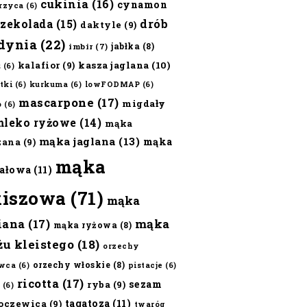
cukinia
(16)
cynamon
erzyca
(6)
czekolada
(15)
drób
daktyle
(9)
dynia
(22)
jabłka
(8)
imbir
(7)
kalafior
(9)
kasza jaglana
(10)
ż
(6)
tki
(6)
kurkuma
(6)
lowFODMAP
(6)
mascarpone
(17)
migdały
o
(6)
mleko ryżowe
(14)
mąka
mąka jaglana
(13)
mąka
zana
(9)
mąka
ałowa
(11)
kiszowa
(71)
mąka
iana
(17)
mąka
mąka ryżowa
(8)
żu kleistego
(18)
orzechy
orzechy włoskie
(8)
wca
(6)
pistacje
(6)
ricotta
(17)
sezam
ryba
(9)
(6)
tagatoza
(11)
oczewica
(9)
twaróg