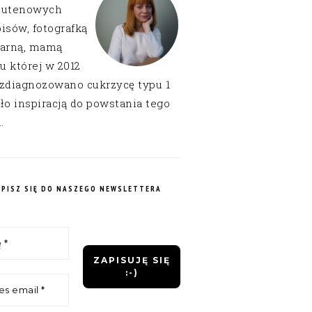
lutenowych
isów, fotografką
narną, mamą
 u której w 2012
 zdiagnozowano cukrzycę typu 1
ło inspiracją do powstania tego
.
APISZ SIĘ DO NASZEGO NEWSLETTERA