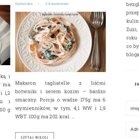
bezg
Garbińska
2 komentarze
przep
kuli
Zuzi,
roku
co by
bloga
ką i
Makaron tagliatelle z liśćmi
g ma
Z
botwniki i serem kozim – bardzo
 1,2
smaczny. Porcja o wadze 175g ma 6
ki i
wymienników, w tym 4,1 WW i 1,9
00 g
WBT. 100g ma 202 kcal. …
CZYTAJ WIĘCEJ