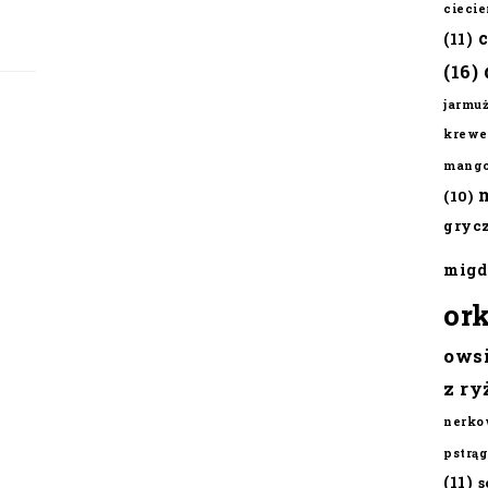
cieci
(11)
(16)
jarmu
krewe
mang
(10)
gryc
migd
or
ows
z ry
nerko
pstrąg
(11)
s