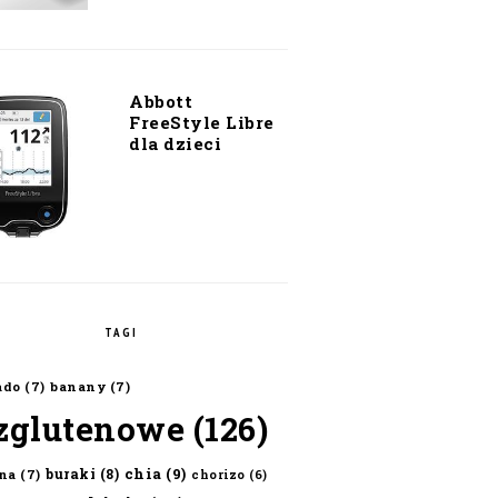
Abbott
FreeStyle Libre
dla dzieci
TAGI
ado
(7)
banany
(7)
zglutenowe
(126)
chia
(9)
buraki
(8)
na
(7)
chorizo
(6)