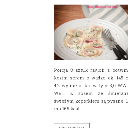
Porcja 8 sztuk ravioli z botwin
kozim serem o wadze ok. 145 
4,2 wymiennika, w tym 3,0 WW i
WBT. Z sosem ze śmietan
świeżym koperkiem są pyszne. 1
ma 165 kcal. …
CZYTAJ WIĘCEJ