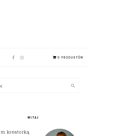
NAV
0 PRODUKTÓW
SOCIAL
MENU
MARY
kaj
EBAR
WITAJ
em kreatorką