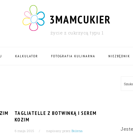
3MAMCUKIER
życie z cukrzycą typu 1
U
KALKULATOR
FOTOGRAFIA KULINARNA
NIEZBĘDNIK
PRI
Szu
SID
OZIM
TAGLIATELLE Z BOTWINKĄ I SEREM
KOZIM
Jest
6 maja 2015
napisany przez
Bożena