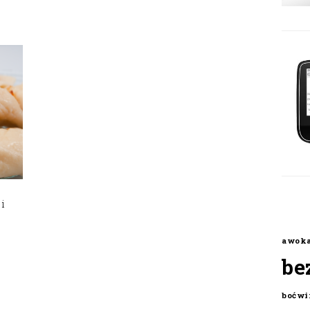
i
awok
be
boćwi