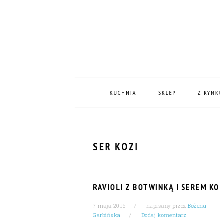
Skip
Skip
Skip
Skip
to
to
to
to
primary
content
primary
footer
navigation
sidebar
MAIN
NAVIGATION
KUCHNIA
SKLEP
Z RYNK
SER KOZI
RAVIOLI Z BOTWINKĄ I SEREM K
7 maja 2016
napisany przez
Bożena
Garbińska
Dodaj komentarz